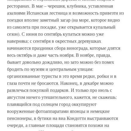
ресторанах. В мае – черешня, клубника, уставленная
азалиями Испанская лестница и возможность привезти из
поездки вполне заметный загар (на море, которое видно
из самолета при посадке, уже открывается купальный
сезон). С июня по сентябрь купаться можно уже
наверняка; с сентября в окрестных деревушках
начинаются праздники сбора винограда, которые длятся
весь октябрь и даже часть ноября. В ноябре, правда,
бывает довольно дождливо, но зато можно без помех
бродить по музеям и центральным улицам:
организованные туристы в это время редки, робки и в
глаза почти не бросаются. Наконец, в декабре можно
развлечься покупкой подарков. И только про июль с
августом ничего утешительного, кажется, не скажешь:
плавящийся под солнцем город оккупируют
вооруженные фотоаппаратами японцы и немецкие
пенсионеры, в бутики на виа Кондотти выстраиваются
очереди, а главные площади становятся похожи на