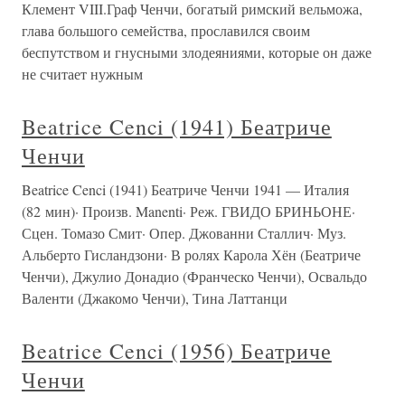
Клемент VIII.Граф Ченчи, богатый римский вельможа,
глава большого семейства, прославился своим
беспутством и гнусными злодеяниями, которые он даже
не считает нужным
Beatrice Cenci (1941) Беатриче
Ченчи
Beatrice Cenci (1941) Беатриче Ченчи 1941 — Италия
(82 мин)· Произв. Manenti· Реж. ГВИДО БРИНЬОНЕ·
Сцен. Томазо Смит· Опер. Джованни Сталлич· Муз.
Альберто Гисландзони· В ролях Карола Хён (Беатриче
Ченчи), Джулио Донадио (Франческо Ченчи), Освальдо
Валенти (Джакомо Ченчи), Тина Латтанци
Beatrice Cenci (1956) Беатриче
Ченчи