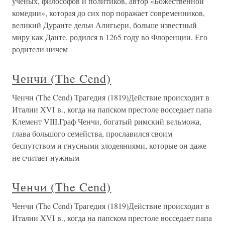
учёных, философов и политиков, автор «Божественной
комедии», которая до сих пор поражает современников,
великий Дуранте дельи Алигьери, больше известный
миру как Данте, родился в 1265 году во Флоренции. Его
родители ничем
Ченчи (The Cend)
Ченчи (The Cend) Трагедия (1819)Действие происходит в
Италии XVI в., когда на папском престоле восседает папа
Клемент VIII.Граф Ченчи, богатый римский вельможа,
глава большого семейства, прославился своим
беспутством и гнусными злодеяниями, которые он даже
не считает нужным
Ченчи (The Cend)
Ченчи (The Cend) Трагедия (1819)Действие происходит в
Италии XVI в., когда на папском престоле восседает папа