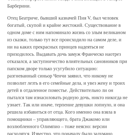
Барберини.
Отец Беатриче, бывший казначей Пия V, был человек
богатый, скупой и крайне жестокий. Существование в
одном доме с ним напоминало жизнь со злым великаном
из сказки, только тут все происходило на самом деле, и
ни на каких прекрасных принцев надеяться не
приходилось. Выдавать дочь замуж Франческо наотрез
отказался, а заступничество влиятельных сановников при
папском дворе только усугубило ситуацию:
разгневанный синьор Ченчи заявил, что никому не
позволит лезть в его семейные дела, и увез жену и троих
детей в отдаленное поместье. Действительно ли он
пытался там изнасиловать родную дочь, никто никогда не
узнает. Так или иначе, терпение девушки лопнуло, и она
решила избавиться от отца. Кого именно она взяла в
помощники – управляющего, брата Джакомо или
возлюбленного Олимпио – тоже неясно: версии
расходятся. Известно, что поначалу было задумано