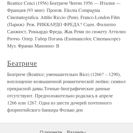
Beatrice Cenci (1956) Беатриче Ченчи 1956 — Италия —
Франция (93 мин)· Произв. Electra Compagnia
Cinematografica. Attilio Riccio (Рим), Franco-London Film
(Париж)· Реж. РИККАРДО ФРЕДА? Сцен. Филиппо
Санжюст, Риккардо Фреда, Жак Реми по сюжету Аттилио
Риччо· Опер. Габор Погань (Eastmancolor, Cinemascope)·
Муз. Франко Маннино· В
Беатриче
Беатриче (Beatrice; уменьшительно Bice) (1266? – 1290),
воплощение возвышенной романтической любви; символ
прекрасной дамы.Точные биографические данные
отсутствуют. Предположительно родилась в апреле
1266 или 1267. Одна из шести дочерей почтенного
флорентийского банкира Фолько деи
О проекте
Разделы