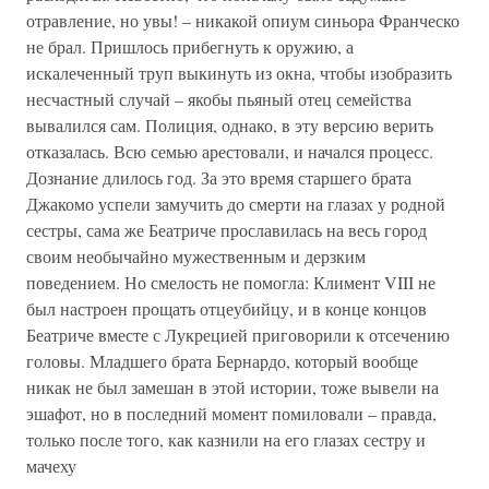
отравление, но увы! – никакой опиум синьора Франческо
не брал. Пришлось прибегнуть к оружию, а
искалеченный труп выкинуть из окна, чтобы изобразить
несчастный случай – якобы пьяный отец семейства
вывалился сам. Полиция, однако, в эту версию верить
отказалась. Всю семью арестовали, и начался процесс.
Дознание длилось год. За это время старшего брата
Джакомо успели замучить до смерти на глазах у родной
сестры, сама же Беатриче прославилась на весь город
своим необычайно мужественным и дерзким
поведением. Но смелость не помогла: Климент VIII не
был настроен прощать отцеубийцу, и в конце концов
Беатриче вместе с Лукрецией приговорили к отсечению
головы. Младшего брата Бернардо, который вообще
никак не был замешан в этой истории, тоже вывели на
эшафот, но в последний момент помиловали – правда,
только после того, как казнили на его глазах сестру и
мачеху