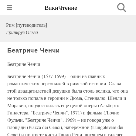
ВикиЧтение
Рим [путеводитель]
Гринкруг Ольга
Беатриче Ченчи
Беатриче Ченчи
Беатриче Ченчи (1577-1599) – один из главных
романтических персонажей в римской истории. Слава
этой двадцатилетней девушки была столь велика, что она
не только попала в героини к Дюма, Стендалю, Шелли и
Моравиа, но удостоилась еще целой оперы (Альберто
Гинастера, "Беатриче Ченчи", 1971) и фильма (Лючио
Фульчи, "Беатриче Ченчи", 1969) – не говоря уже о
площади (Piazza dei Cenci), набережной (Lungotevere dei
Cenci) и портрете кисти Гвидо Рени, висящем в галерее