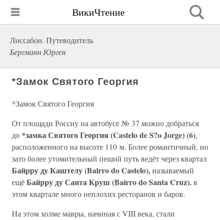
ВикиЧтение
Лиссабон. Путеводитель
Бергманн Юрген
*Замок Святого Георгия
*Замок Святого Георгия
От площади Россиу на автобусе № 37 можно добраться
*замка Святого Георгия (Castelo de S?o Jorge) (6)
до
,
расположенного на высоте 110 м. Более романтичный, но
зато более утомительный пеший путь ведёт через квартал
Байрру ду Каштелу (Bairro do Castelo),
называемый
Байрру ду Санта Круш (Bairro do Santa Cruz).
ещё
в
этом квартале много неплохих ресторанов и баров.
На этом холме мавры, начиная с VIII века, стали