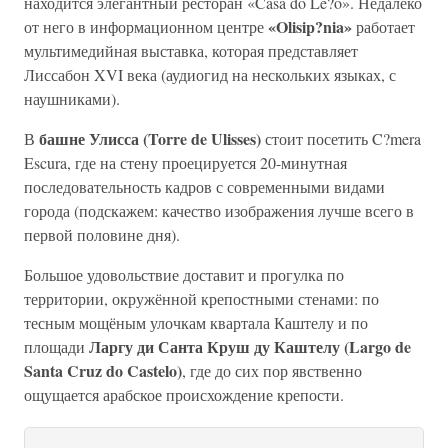
находится элегантный ресторан «Casa do Le?o». Недалеко
«Olisip?nia»
от него в информационном центре
работает
мультимедийная выставка, которая представляет
Лиссабон XVI века (аудиогид на нескольких языках, с
наушниками).
башне Улисса (Torre de Ulisses)
В
стоит посетить C?mera
Escura, где на стену проецируется 20-минутная
последовательность кадров с современными видами
города (подскажем: качество изображения лучше всего в
первой половине дня).
Большое удовольствие доставит и прогулка по
территории, окружённой крепостными стенами: по
тесным мощёным улочкам квартала Каштелу и по
Ларгу ди Санта Круш ду Каштелу (Largo de
площади
Santa Cruz do Castelo)
, где до сих пор явственно
ощущается арабское происхождение крепости.