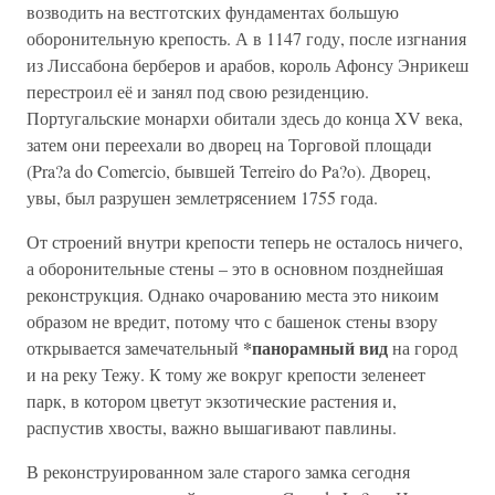
возводить на вестготских фундаментах большую
оборонительную крепость. А в 1147 году, после изгнания
из Лиссабона берберов и арабов, король Афонсу Энрикеш
перестроил её и занял под свою резиденцию.
Португальские монархи обитали здесь до конца XV века,
затем они переехали во дворец на Торговой площади
(Pra?a do Comercio, бывшей Terreiro do Pa?o). Дворец,
увы, был разрушен землетрясением 1755 года.
От строений внутри крепости теперь не осталось ничего,
а оборонительные стены – это в основном позднейшая
реконструкция. Однако очарованию места это никоим
образом не вредит, потому что с башенок стены взору
*панорамный вид
открывается замечательный
на город
и на реку Тежу. К тому же вокруг крепости зеленеет
парк, в котором цветут экзотические растения и,
распустив хвосты, важно вышагивают павлины.
В реконструированном зале старого замка сегодня