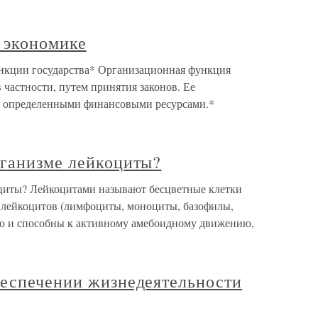
в экономике
Функции государства* Организационная функция
 частности, путем принятия законов. Ее
я определенными финансовыми ресурсами.*
рганизме лейкоциты?
оциты? Лейкоцитами называют бесцветные клетки
 лейкоцитов (лимфоциты, моноциты, базофилы,
о и способны к активному амебоидному движению,
беспечении жизнедеятельности