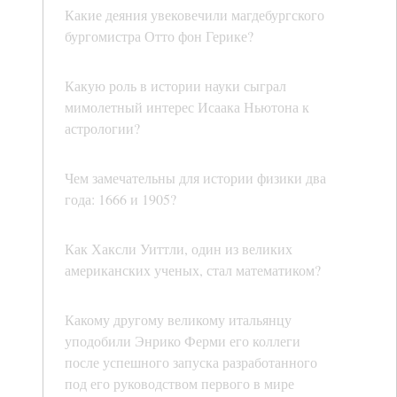
Какие деяния увековечили магдебургского
бургомистра Отто фон Герике?
Какую роль в истории науки сыграл
мимолетный интерес Исаака Ньютона к
астрологии?
Чем замечательны для истории физики два
года: 1666 и 1905?
Как Хаксли Уиттли, один из великих
американских ученых, стал математиком?
Какому другому великому итальянцу
уподобили Энрико Ферми его коллеги
после успешного запуска разработанного
под его руководством первого в мире