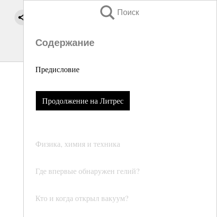
Поиск
Содержание
Предисловие
Продолжение на Литрес
Физика, химия и техника
Где впервые обнаружен гелий?
Кто и когда открыл вакуум?