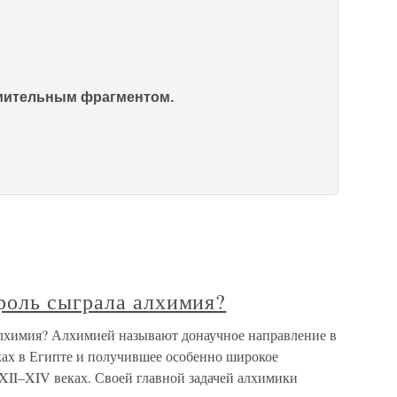
омительным фрагментом.
оль сыграла алхимия?
лхимия? Алхимией называют донаучное направление в
ках в Египте и получившее особенно широкое
XII–XIV веках. Своей главной задачей алхимики