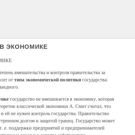
 В ЭКОНОМИКЕ
ОМИКЕ
тепень вмешательства и контроля правительства за
типа экономической политики
исит от
государства:
мандного.
итике
государство не вмешивается в экономику, которая
теоретик классической экономики А. Смит считал, что
 и ей не нужен контроль государства. Правительство
тренним долгом и защитой границ. Государство может
т. е. поддержки предприятий и предпринимателей
ственные заказы) и защиты собственного