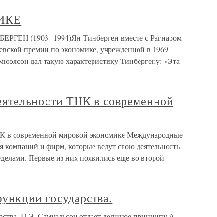
ИКЕ
Н (1903- 1994)Ян Тинберген вместе с Рагнаром
вской премии по экономике, учрежденной в 1969
мюэлсон дал такую характеристику Тинбергену: «Эта
деятельности ТНК в современной
ТНК в современной мировой экономике Международные
я компаний и фирм, которые ведут свою деятельность
ределами. Первые из них появились еще во второй
ункции государства.
рства. П.Э. Самуэльсон отдает должное принципу А.