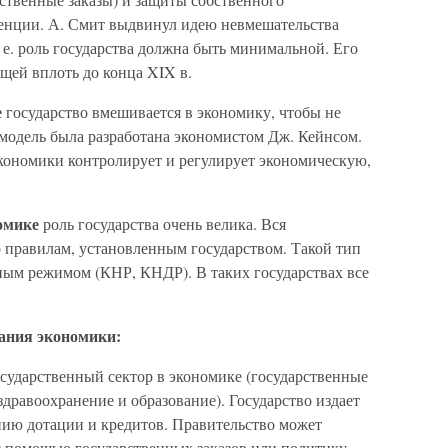
енции. А. Смит выдвинул идею невмешательства
. е. роль государства должна быть минимальной. Его
щей вплоть до конца XIX в.
е
государство вмешивается в экономику, чтобы не
 модель была разработана экономистом Дж. Кейнсом.
кономики контролирует и регулирует экономическую,
номике
роль государства очень велика. Вся
о правилам, установленным государством. Такой тип
рным режимом (КНР, КНДР). В таких государствах все
ания экономики:
осударственный сектор в экономике (государственные
здравоохранение и образование). Государство издает
нию дотации и кредитов. Правительство может
 помощью государственных заказов или политику