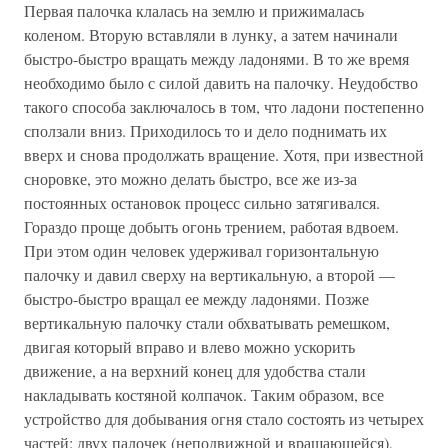
Первая палочка клалась на землю и прижималась
коленом. Вторую вставляли в лунку, а затем начинали
быстро-быстро вращать между ладонями. В то же время
необходимо было с силой давить на палочку. Неудобство
такого способа заключалось в том, что ладони постепенно
сползали вниз. Приходилось то и дело поднимать их
вверх и снова продолжать вращение. Хотя, при известной
сноровке, это можно делать быстро, все же из-за
постоянных остановок процесс сильно затягивался.
Гораздо проще добыть огонь трением, работая вдвоем.
При этом один человек удерживал горизонтальную
палочку и давил сверху на вертикальную, а второй —
быстро-быстро вращал ее между ладонями. Позже
вертикальную палочку стали обхватывать ремешком,
двигая который вправо и влево можно ускорить
движение, а на верхний конец для удобства стали
накладывать костяной колпачок. Таким образом, все
устройство для добывания огня стало состоять из четырех
частей: двух палочек (неподвижной и вращающейся),