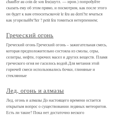
chauffer au coin de son feu(шутл. — ирон.) попробуйте
сказать ему об этом прямо, и посмотрим, как после этого
он будет к вам относитьсяavoir le feu au derri?re мчаться
как угорелыйbr?ler ? petit feu томиться нетерпением;
Греческий огонь
Греческий огонь Греческий огонь – зажигательная смесь,
которая предположительно состояла из смолы, серы,
селитры, нефти, горючих масел и других веществ. Пламя
греческого огня не гасилось водой.Для метания этой
горючей смеси использовались бочки, глиняные и
стеклянные
Лед, огонь и алмазы
Лед, огонь и алмазы До настоящего времени остается
открытым вопрос о существовании ледяных метеоритов.
Есть ли такие? Пока нет достаточно веского