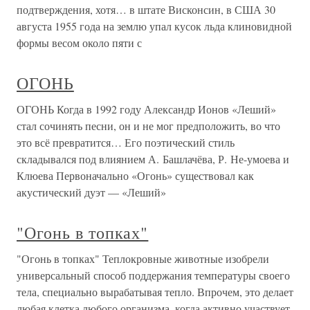
подтверждения, хотя… в штате Висконсин, в США 30
августа 1955 года на землю упал кусок льда клиновидной
формы весом около пяти с
ОГОНЬ
ОГОНЬ Когда в 1992 году Александр Ионов «Леший»
стал сочинять песни, он и не мог предположить, во что
это всё превратится… Его поэтический стиль
складывался под влиянием А. Башлачёва, Р. Не-умоева и
Клюева Первоначально «Огонь» существовал как
акустический дуэт — «Леший»
"Огонь в топках"
"Огонь в топках" Теплокровные животные изобрели
универсальный способ поддержания температуры своего
тела, специально вырабатывая тепло. Впрочем, это делает
любая клетка любого организма, когда активно участвует