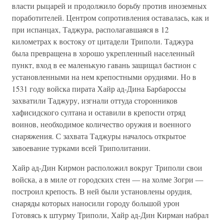
власти рыцарей и продолжило борьбу против иноземных
поработителей. Центром сопротивления оставалась, как и
при испанцах, Таджура, располагавшаяся в 12
километрах к востоку от цитадели Триполи. Таджура
была превращена в хорошо укрепленный населенный
пункт, вход в ее маленькую гавань защищал бастион с
установленными на нем крепостными орудиями. Но в
1531 году войска пирата Хайр ад-Дина Барбароссы
захватили Таджуру, изгнали оттуда сторонников
хафисидского султана и оставили в крепости отряд
воинов, необходимое количество оружия и военного
снаряжения. С захвата Таджуры началось открытое
завоевание турками всей Триполитании.
Хайр ад-Дин Кирмон расположил вокруг Триполи свои
войска, а в миле от городских стен — на холме Зогри —
построил крепость. В ней были установлены орудия,
снаряды которых наносили городу большой урон
Готовясь к штурму Триполи, Хайр ад-Дин Кирман набрал