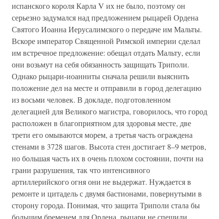
испанского короля Карла V их не было, поэтому он
серьезно задумался над предложением рыцарей Ордена
Святого Иоанна Иерусалимского о передаче им Мальты.
Вскоре император Священной Римской империи сделал
им встречное предложение: обещал отдать Мальту, если
они возьмут на себя обязанность защищать Триполи.
Однако рыцари-иоанниты сначала решили выяснить
положение дел на месте и отправили в город делегацию
из восьми человек. В докладе, подготовленном
делегацией для Великого магистра, говорилось, что город
расположен в благоприятном для здоровья месте, две
трети его омываются морем, а третья часть ограждена
стенами в 3728 шагов. Высота стен достигает 8–9 метров,
но большая часть их в очень плохом состоянии, почти на
грани разрушения, так что интенсивного
артиллерийского огня они не выдержат. Нуждается в
ремонте и цитадель с двумя бастионами, повернутыми в
сторону города. Понимая, что защита Триполи стала бы
большим бременем для Ордена, рыцари не спешили