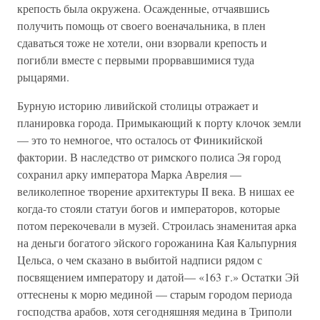
крепость была окружена. Осажденные, отчаявшись
получить помощь от своего военачальника, в плен
сдаваться тоже не хотели, они взорвали крепость и
погибли вместе с первыми прорвавшимися туда
рыцарями.
Бурную историю ливийской столицы отражает и
планировка города. Примыкающий к порту клочок земли
— это то немногое, что осталось от Финикийской
фактории. В наследство от римского полиса Эя город
сохранил арку императора Марка Аврелия —
великолепное творение архитектуры II века. В нишах ее
когда-то стояли статуи богов и императоров, которые
потом перекочевали в музей. Строилась знаменитая арка
на деньги богатого эйского горожанина Кая Кальпурния
Цельса, о чем сказано в выбитой надписи рядом с
посвящением императору и датой— «163 г.» Остатки Эй
оттеснены к морю мединой — старым городом периода
господства арабов, хотя сегодняшняя медина в Триполи