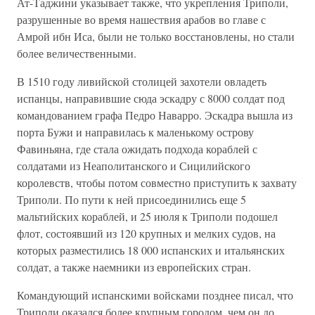
Ат-Таджини указывает также, что укрепления Триполи,
разрушенные во время нашествия арабов во главе с
Амрой ибн Иса, были не только восстановлены, но стали
более величественными.
В 1510 году ливийской столицей захотели овладеть
испанцы, направившие сюда эскадру с 8000 солдат под
командованием графа Педро Наварро. Эскадра вышла из
порта Бужи и направилась к маленькому острову
Фавиньяна, где стала ожидать подхода кораблей с
солдатами из Неаполитанского и Сицилийского
королевств, чтобы потом совместно приступить к захвату
Триполи. По пути к ней присоединились еще 5
мальтийских кораблей, и 25 июля к Триполи подошел
флот, состоявший из 120 крупных и мелких судов, на
которых разместились 18 000 испанских и итальянских
солдат, а также наемники из европейских стран.
Командующий испанскими войсками позднее писал, что
Триполи оказался более крупным городом, чем он до