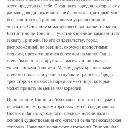
этого представлял себе. Среди всех городов, которые ему
раньше доводилось видеть, не было такого, который мог
бы сравниться с Триполи своими укреплениями и
чистотой. Описание командующего дополняет испанец
Баттистино де Тонсис — участник военной кампании по
захвату Триполи. По его свидетельству, город,
расположенный на равнине, окружен крепостными
стенами, протянувшимися более чем на милю. Одна
стена была низкая, другая — высокая и широкая, с
укрепленными башнями. Между двумя крепостными
стенами пролегали узкие и глубокие траншеи. Город с
трех сторон омывается морем и имеет порт, который
может принять не менее 400 кораблей.
Процветание Триполи объяснялось тем, что он служил
перевалочным пунктом торговых путей, соединявших
Восток и Запад. Кроме того, главным источником и
основой существования его жителей была транссахарская
торговля. Накануне испанского вторжения Триполи был