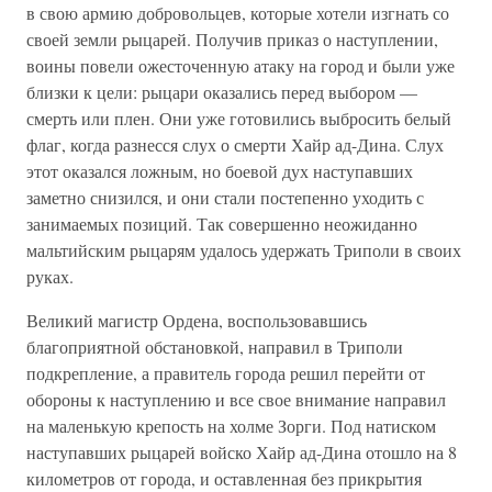
в свою армию добровольцев, которые хотели изгнать со
своей земли рыцарей. Получив приказ о наступлении,
воины повели ожесточенную атаку на город и были уже
близки к цели: рыцари оказались перед выбором —
смерть или плен. Они уже готовились выбросить белый
флаг, когда разнесся слух о смерти Хайр ад-Дина. Слух
этот оказался ложным, но боевой дух наступавших
заметно снизился, и они стали постепенно уходить с
занимаемых позиций. Так совершенно неожиданно
мальтийским рыцарям удалось удержать Триполи в своих
руках.
Великий магистр Ордена, воспользовавшись
благоприятной обстановкой, направил в Триполи
подкрепление, а правитель города решил перейти от
обороны к наступлению и все свое внимание направил
на маленькую крепость на холме Зорги. Под натиском
наступавших рыцарей войско Хайр ад-Дина отошло на 8
километров от города, и оставленная без прикрытия