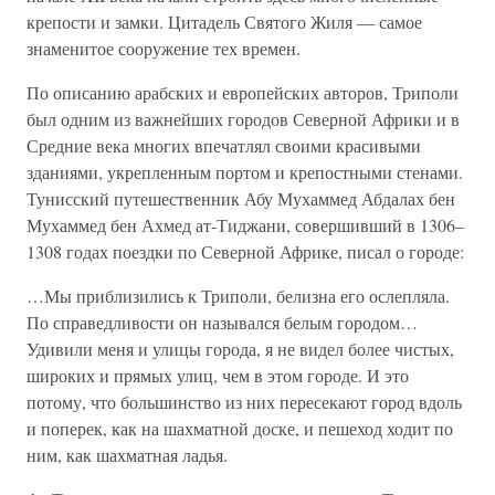
крепости и замки. Цитадель Святого Жиля — самое
знаменитое сооружение тех времен.
По описанию арабских и европейских авторов, Триполи
был одним из важнейших городов Северной Африки и в
Средние века многих впечатлял своими красивыми
зданиями, укрепленным портом и крепостными стенами.
Тунисский путешественник Абу Мухаммед Абдалах бен
Мухаммед бен Ахмед ат-Тиджани, совершивший в 1306–
1308 годах поездки по Северной Африке, писал о городе:
…Мы приблизились к Триполи, белизна его ослепляла.
По справедливости он назывался белым городом…
Удивили меня и улицы города, я не видел более чистых,
широких и прямых улиц, чем в этом городе. И это
потому, что большинство из них пересекают город вдоль
и поперек, как на шахматной доске, и пешеход ходит по
ним, как шахматная ладья.