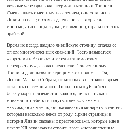
которые через два года штурмом взяли порт Триполи.
Смешавшись с местным населением, они остались в
Ливии на века; и хотя сюда еще не раз вторгались
иноземцы (испанцы, турки, итальянцы), страна осталась
арабской.
Время не всегда щадило ливийскую столицу, опаляя ее
огнем многочисленных сражений. Честь называться
«воротами в Африку» и «средиземноморским
перекрестком» давалась недешево. Современному
Триполи дали название три римских полиса — Эя,
Лептис Магна и Собрата, от которых в настоящее время
осталось совсем немного. Город, раскинуЬшийся на
берегу моря, приземист и, кажется, не испытывает
никакой потребности тянуться вверх. Самыми
«высокорослыми» порой оказываются минареты мечетей,
которым несколько веков от роду. Яркие страницы в
истории Ливии связаны с крестоносцами, которые еще в
начале XII века начали строить здесь многочисленные