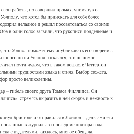
 свои работы, но совершил промах, упомянув о
Уолполу, что хотел бы приискать для себя более
подозрил неладное и решил посоветоваться со своими
Оба в один голос заявили, что рукописи поддельные и
, что Уолпол поможет ему опубликовать его творения.
и юного поэта Уолпол раскаялся, что не помог
считал почти чудом, что в таком возрасте Чаттертон
столькими трудностями языка и стиля. Выбор сюжета,
афор просто великолепны.
ар – гибель своего друга Томаса Филлипса. Он
липса», стремясь выразить в ней скорбь и нежность к
окинул Бристоль и отправился в Лондон – деньгами его
 посланные в журналы за последние полтора года,
ска с издателями, казалось, многое обещала.