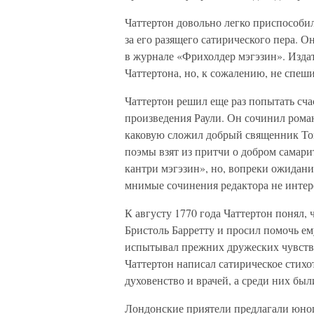
Чаттертон довольно легко приспособил
за его разящего сатирического пера. 
в журнале «Фрихолдер мэгэзин». Изда
Чаттертона, но, к сожалению, не спеш
Чаттертон решил еще раз попытать сча
произведения Раули. Он сочинил рома
каковую сложил добрый священник Том
поэмы взят из притчи о добром самари
кантри мэгэзин», но, вопреки ожидания
мнимые сочинения редактора не интер
К августу 1770 года Чаттертон понял, 
Бристоль Барретту и просил помочь ему
испытывал прежних дружеских чувств к
Чаттертон написал сатирическое стихо
духовенство и врачей, а среди них бы
Лондонские приятели предлагали юнош