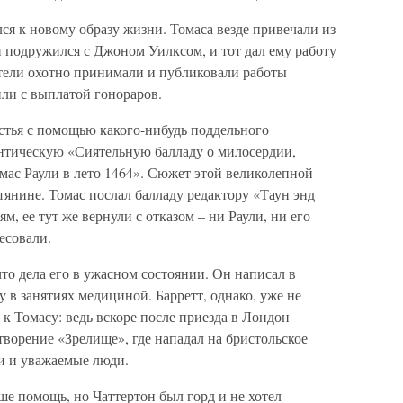
ся к новому образу жизни. Томаса везде привечали из-
Он подружился с Джоном Уилксом, и тот дал ему работу
тели охотно принимали и публиковали работы
или с выплатой гонораров.
стья с помощью какого-нибудь поддельного
нтическую «Сиятельную балладу о милосердии,
ас Раули в лето 1464». Сюжет этой великолепной
тянине. Томас послал балладу редактору «Таун энд
м, ее тут же вернули с отказом – ни Раули, ни его
есовали.
что дела его в ужасном состоянии. Он написал в
 в занятиях медициной. Барретт, однако, уже не
 Томасу: ведь вскоре после приезда в Лондон
творение «Зрелище», где нападал на бристольское
ли и уважаемые люди.
е помощь, но Чаттертон был горд и не хотел