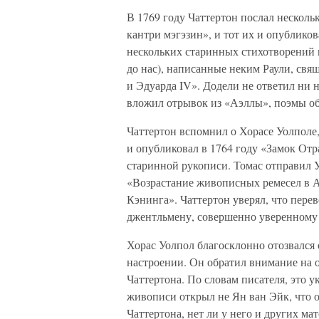
В 1769 году Чаттертон послал нескольк
кантри мэгэзин», и тот их и опублико
нескольких старинных стихотворений
до нас), написанные неким Раули, свя
и Эдуарда IV». Додели не ответил ни н
вложил отрывок из «Аэллы», поэмы об
Чаттертон вспомнил о Хорасе Уолполе,
и опубликовал в 1764 году «Замок Отр
старинной рукописи. Томас отправил У
«Возрастание живописных ремесел в Ан
Кэнинга». Чаттертон уверял, что пере
джентльмену, совершенно уверенному 
Хорас Уолпол благосклонно отозвался 
настроении. Он обратил внимание на 
Чаттертона. По словам писателя, это 
живописи открыл не Ян ван Эйк, что о
Чаттертона, нет ли у него и других ма