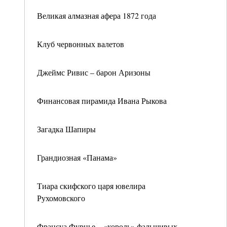
Великая алмазная афера 1872 года
Клуб червонных валетов
Джеймс Ривис – барон Аризоны
Финансовая пирамида Ивана Рыкова
Загадка Шапиры
Грандиозная «Панама»
Тиара скифского царя ювелира
Рухомовского
Франсуа Фурнье – «король» фальшивых