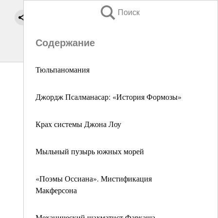
Поиск
Содержание
Тюльпаномания
Джордж Псалманасар: «История Формозы»
Крах системы Джона Лоу
Мыльный пузырь южных морей
«Поэмы Оссиана». Мистификация
Макферсона
Механический шахматист Фаркаша