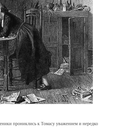
еники прониклись к Томасу уважением и нередко