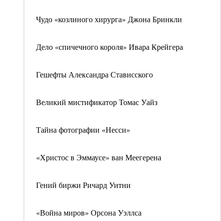
Чудо «козлиного хирурга» Джона Бринкли
Дело «спичечного короля» Ивара Крейгера
Гешефты Александра Стависского
Великий мистификатор Томас Уайз
Тайна фотографии «Несси»
«Христос в Эммаусе» ван Меегерена
Гений биржи Ричард Уитни
«Война миров» Орсона Уэллса