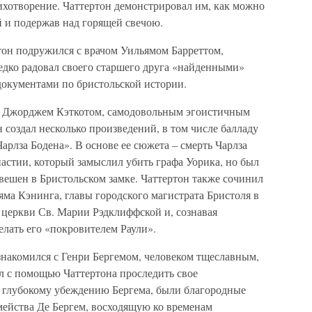
ихотворение. Чаттертон демонстрировал им, как можно
ей и подержав над горящей свечою.
он подружился с врачом Уильямом Барреттом,
едко радовал своего старшего друга «найденными»
окументами по бристольской истории.
ом Джорджем Кэткотом, самодовольным эгоистичным
н создал несколько произведений, в том числе балладу
Чарлза Бодена». В основе ее сюжета – смерть Чарлза
астии, который замыслил убить графа Уорика, но был
овешен в Бристольском замке. Чаттертон также сочинил
а Кэнинга, главы городского магистрата Бристоля в
в церкви Св. Марии Рэдклиффской и, сознавая
елать его «покровителем Раули».
накомился с Генри Бергемом, человеком тщеславным,
л с помощью Чаттертона проследить свое
по глубокому убеждению Бергема, были благородные
мейства Де Бергем, восходящую ко временам