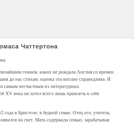
омаса Чаттертона
она
личайшим гением, каких не рождала Англия со времен
им до нас стихам, оценка эта вполне справедлива. И
 и самым несчастным из литературных
й XV века он хотел всего лишь привлечь к себе
2 года в Бристоле, в бедной семье. Отец его, учитель,
 появился на свет. Мать содержала семью, зарабатывая