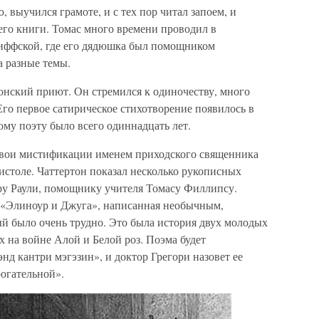
 выучился грамоте, и с тех пор читал запоем, и
его книги. Томас много времени проводил в
иффской, где его дядюшка был помощником
а разные темы.
онский приют. Он стремился к одиночеству, много
 Его первое сатирическое стихотворение появилось в
ому поэту было всего одиннадцать лет.
свои мистификации именем приходского священника
истоле. Чаттертон показал несколько рукописных
ру Раули, помощнику учителя Томасу Филлипсу.
«Элиноур и Джуга», написанная необычным,
ый было очень трудно. Это была история двух молодых
 на войне Алой и Белой роз. Поэма будет
энд кантри мэгэзин», и доктор Грегори назовет ее
рогательной».