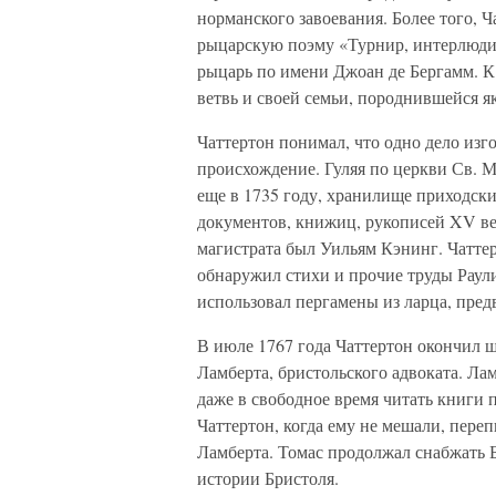
норманского завоевания. Более того,
рыцарскую поэму «Турнир, интерлюдия
рыцарь по имени Джоан де Бергамм. К
ветвь и своей семьи, породнившейся як
Чаттертон понимал, что одно дело изг
происхождение. Гуляя по церкви Св. 
еще в 1735 году, хранилище приходски
документов, книжиц, рукописей XV век
магистрата был Уильям Кэнинг. Чаттер
обнаружил стихи и прочие труды Раули
использовал пергамены из ларца, пред
В июле 1767 года Чаттертон окончил ш
Ламберта, бристольского адвоката. Ла
даже в свободное время читать книги
Чаттертон, когда ему не мешали, пере
Ламберта. Томас продолжал снабжать 
истории Бристоля.