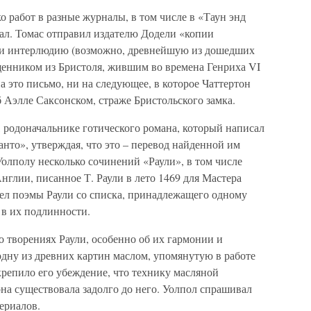
о работ в разные журналы, в том числе в «Таун энд
вал. Томас отправил издателю Додели «копии
 и интерлюдию (возможно, древнейшую из дошедших
щенником из Бристоля, жившим во времена Генриха VI
а это письмо, ни на следующее, в которое Чаттертон
 Аэлле Саксонском, страже Бристольского замка.
 родоначальнике готического романа, который написал
анто», утверждая, что это – перевод найденной им
олполу несколько сочинений «Раули», в том числе
глии, писанное Т. Раули в лето 1469 для Мастера
вел поэмы Раули со списка, принадлежащего одному
в их подлинности.
о творениях Раули, особенно об их гармонии и
одну из древних картин маслом, упомянутую в работе
укрепило его убеждение, что технику масляной
на существовала задолго до него. Уолпол спрашивал
териалов.