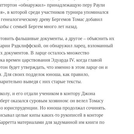
 Чаттертон «обнаружил» принадлежащую перу Раули
», в которой среди участников турнира упоминался
 генеалогическому древу Бергемов Томас добавил
обы с семьей Бергем много лет назад.
отовить фальшивые документы, а другое – объяснить их
Марии Рэдклиффской, он обнаружил ларец, взломанный
х документов. В ларце осталось множество
а времен царствования Эдуарда IV, когда главой
тон будет утверждать, что именно в этом ларце он и
. Для своих подделок юноша, как правило,
варительно выведя с них старые тексты.
колу, и его отдали учеником в контору Джона
мберт оказался суровым хозяином: он велел Томасу
 по юриспруденции. Но юноша продолжал сочинять.
писывал целые кипы каких-то рукописей в конторе
Барретта материалами для задуманной им книги по