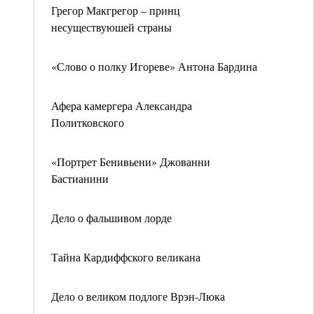
Грегор Макгрегор – принц
несуществуюшей страны
«Слово о полку Игореве» Антона Бардина
Афера камергера Александра
Политковского
«Портрет Бенивьени» Джованни
Бастианини
Дело о фальшивом лорде
Тайна Кардиффского великана
Дело о великом подлоге Врэн-Люка