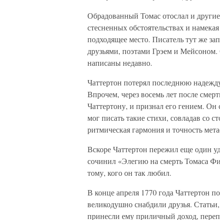
Обрадованный Томас отослал и другие
стесненных обстоятельствах и намекая 
подходящее место. Писатель тут же за
друзьями, поэтами Грэем и Мейсоном. 
написаны недавно.
Чаттертон потерял последнюю надежду
Впрочем, через восемь лет после смерт
Чаттертону, и признал его гением. Он 
мог писать такие стихи, совладав со 
ритмическая гармония и точность мет
Вскоре Чаттертон пережил еще один уд
сочинил «Элегию на смерть Томаса Фил
тому, кого он так любил.
В конце апреля 1770 года Чаттертон п
великодушно снабдили друзья. Статьи,
принесли ему приличный доход, перепи