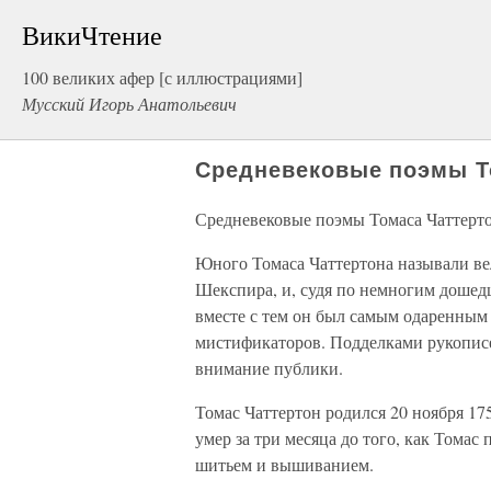
ВикиЧтение
100 великих афер [с иллюстрациями]
Мусский Игорь Анатольевич
Средневековые поэмы Т
Средневековые поэмы Томаса Чаттерт
Юного Томаса Чаттертона называли ве
Шекспира, и, судя по немногим дошедш
вместе с тем он был самым одаренным
мистификаторов. Подделками рукописе
внимание публики.
Томас Чаттертон родился 20 ноября 175
умер за три месяца до того, как Томас
шитьем и вышиванием.