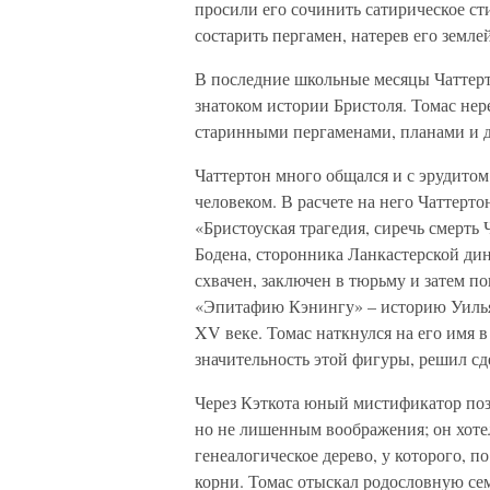
просили его сочинить сатирическое ст
состарить пергамен, натерев его земл
В последние школьные месяцы Чаттерт
знатоком истории Бристоля. Томас нер
старинными пергаменами, планами и д
Чаттертон много общался и с эрудит
человеком. В расчете на него Чаттерто
«Бристоуская трагедия, сиречь смерть 
Бодена, сторонника Ланкастерской дин
схвачен, заключен в тюрьму и затем п
«Эпитафию Кэнингу» – историю Уильям
XV веке. Томас наткнулся на его имя 
значительность этой фигуры, решил сд
Через Кэткота юный мистификатор поз
но не лишенным воображения; он хоте
генеалогическое дерево, у которого, 
корни. Томас отыскал родословную се