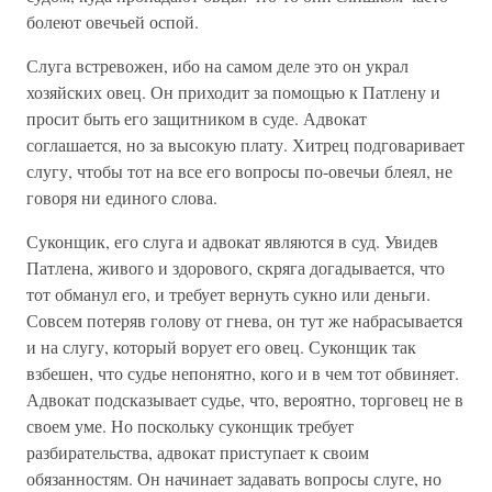
болеют овечьей оспой.
Слуга встревожен, ибо на самом деле это он украл
хозяйских овец. Он приходит за помощью к Патлену и
просит быть его защит­ником в суде. Адвокат
соглашается, но за высокую плату. Хитрец подговаривает
слугу, чтобы тот на все его вопросы по-овечьи блеял, не
говоря ни единого слова.
Суконщик, его слуга и адвокат являются в суд. Увидев
Патлена, живого и здорового, скряга догадывается, что
тот обманул его, и тре­бует вернуть сукно или деньги.
Совсем потеряв голову от гнева, он тут же набрасывается
и на слугу, который ворует его овец. Суконщик так
взбешен, что судье непонятно, кого и в чем тот обвиняет.
Адво­кат подсказывает судье, что, вероятно, торговец не в
своем уме. Но поскольку суконщик требует
разбирательства, адвокат приступает к своим
обязанностям. Он начинает задавать вопросы слуге, но