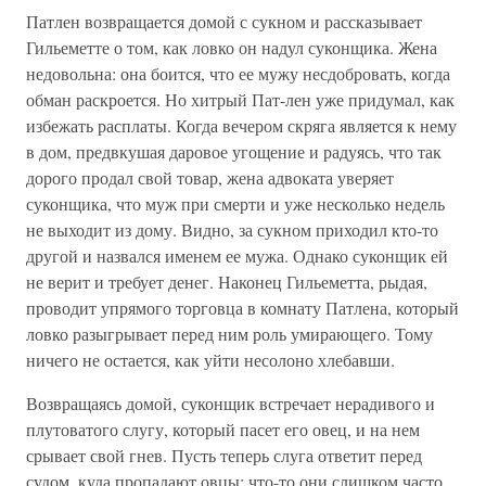
Патлен возвращается домой с сукном и рассказывает
Гильеметте о том, как ловко он надул суконщика. Жена
недовольна: она боится, что ее мужу несдобровать, когда
обман раскроется. Но хитрый Пат-лен уже придумал, как
избежать расплаты. Когда вечером скряга яв­ляется к нему
в дом, предвкушая даровое угощение и радуясь, что так
дорого продал свой товар, жена адвоката уверяет
суконщика, что муж при смерти и уже несколько недель
не выходит из дому. Видно, за сукном приходил кто-то
другой и назвался именем ее мужа. Одна­ко суконщик ей
не верит и требует денег. Наконец Гильеметта, рыдая,
проводит упрямого торговца в комнату Патлена, который
ловко разыгрывает перед ним роль умирающего. Тому
ничего не ос­тается, как уйти несолоно хлебавши.
Возвращаясь домой, суконщик встречает нерадивого и
плутоватого слугу, который пасет его овец, и на нем
срывает свой гнев. Пусть те­перь слуга ответит перед
судом, куда пропадают овцы: что-то они слишком часто