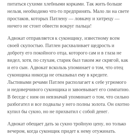
питаться сухими хлебными корками. Так жить больше
нельзя, не­обходимо что-то предпринять. Мало ли на свете
простаков, которых Патлену — ловкачу и хитрецу —
ничего не стоит обвести вокруг пальца!
Адвокат отправляется к суконщику, известному всем
своей ску­постью. Патлен расхваливает щедрость и
доброту его покойного отца, которого сам и в глаза не
видел, хотя, по слухам, старик был таким же скрягой, как
и его сын. Адвокат вскользь упоминает о том, что отец
суконщика никогда не отказывал ему в кредите.
Льстивыми ре­чами Патлен располагает к себе угрюмого
и недоверчивого суконщи­ка и завоевывает его симпатию.
В беседе с ним он невзначай упоминает о том, что сильно
разбогател и все подвалы у него полны золота. Он охотно
купил бы сукно, но не прихватил с собой денег.
Адвокат обещает дать за сукно тройную цену, но только
вечером, когда суконщик придет к нему отужинать.