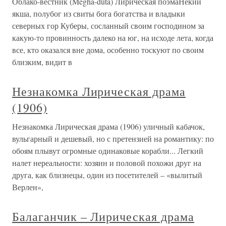
Облако-вестник (Megha-duta) Лирическая поэмаНекий
якша, полубог из свиты бога богатства и владыки
северных гор Куберы, сосланный своим господином за
какую-то провинность далеко на юг, на исходе лета, когда
все, кто оказался вне дома, особенно тоскуют по своим
близким, видит в
Незнакомка Лирическая драма
(1906)
Незнакомка Лирическая драма (1906) уличный кабачок,
вульгарный и дешевый, но с претензией на романти­ку: по
обоям плывут огромные одинаковые корабли... Легкий
налет не­реальности: хозяин и половой похожи друг на
друга, как близнецы, один из посетителей – «вылитый
Верлен»,
Балаганчик – Лирическая драма