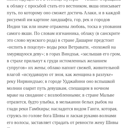
к облаку с просьбой стать его вестником, якша описывает
путь, по которому оно сможет достичь Алаки, и в каждой
рисуемой им картине ланд­шафта, гор, рек и городов
Индии так или иначе отражены любовь, тоска и упования
самого якши. По словам изгнанника, облаку (в санскрите
это слово мужского рода) в стране Дашарне предстоит
«испить в поцелуе» воды реки Ветравати, «похожей на
хмурящуюся деву»; в горах Виндхья, «заслышав его гром,
в страхе прильнут к груди истомленных желанием
супругов» их жены; облако напоит све­жей, живительной
влагой «исхудавшую от зноя, как женщина в разлуке»
реку Нирвиндхью; в городе Удджайини оно вспышкой
молнии озарит путь девушкам, спешащим в ночном
мраке на свидание с воз­любленными; в стране Мальве
отразится, будто улыбка, в мелькании белых рыбок на
глади реки Гамбхиры; насладится видом Ганги, кото­рая,
струясь по голове бога Шивы и лаская руками-волнами
его воло­сы, заставляет страдать от ревности жену Шивы