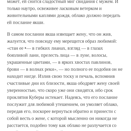
может, ей снится сладостный миг свидания с мужем. И
только наут­ро, освеживее ласковым ветерком и
живительными каплями дождя, облако должно передать
ей послание якши.
В самом послании якша извещает жену, что он жив,
жалуется, что повсюду ему мерещится образ любимой:
«стан ее •— в гибких ли­анах, взгляд — в глазах
боязливой лани, прелесть лица — в луне, во­лосы,
украшенные цветами, — в ярких хвостах павлинов,
брови — в волнах реки», — но полного ее подобия он не
находит нигде. Излив свою тоску и печаль, вспомнив
счастливые дни их близости, якша ободряет жену своей
уверенностью, что скоро уже они свидятся, ибо срок
проклятия Куберы истекает. Надеясь, что его послание
послу­жит для любимой утешением, он умоляет облако,
передав его, поско­рее вернуться обратно и принести с
собой весть о жене, с которой мысленно он никогда не
расстается, подобно тому как облако не раз­лучается со