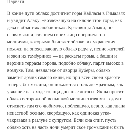
Парвати.
В конце пути облако достигнет горы Кайласы в Гималаях
и увидит Алаку, «возлежащую на склоне этой горы, как
дева в объятиях лю­бовника». Красавицы Алаки, по
словам якши, сиянием своих лиц со­перничают с
молниями, которыми блистает облако, их украшения
похожи на опоясывающую облако радугу, пение жителей
и звон их тамбуринов — на раскаты грома, а башни и
верхние террасы города, подобно облаку, парят высоко в
воздухе. Там, невдалеке от дворца Куберы, облако
заметит домик самого якши, но при всей своей кра­соте
теперь, без хозяина, он покажется столь же мрачным, как
увяд­шие на заходе солнца дневные лотосы. Якша просит
облако осторожной вспышкой молнии заглянуть в дом и
отыскать там его любимую, поблекшую, верно, как лиана
ненастной осенью, скорбя­щую, как одинокая утка-
чакравака в разлуке с супругом. Если она спит, пусть
облако хоть на часть ночи умерит свое громыхание: быть