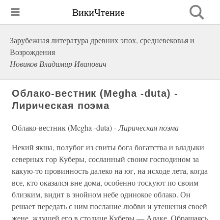
ВикиЧтение
Зарубежная литература древних эпох, средневековья и
Возрождения
Новиков Владимир Иванович
Облако-вестник (Megha -duta) -
Лирическая поэма
Облако-вестник (Megha -duta) -
Лирическая поэма
Некий якша, полубог из свиты бога богатства и владыки
северных гор Куберы, сосланный своим господином за
какую-то провинность далеко на юг, на исходе лета, когда
все, кто оказался вне дома, осо­бенно тоскуют по своим
близким, видит в знойном небе одинокое облако. Он
решает передать с ним послание любви и утешения своей
жене, ждущей его в столице Куберы — Алаке. Обращаясь