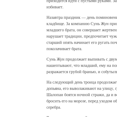
приходится идти с пустыми руками. За 
избивает.
Назавтра праздник — день поминовения
кладбище. За компанию Сунь Жун приг
младшего брата, он совершает жертвен
нарушает традиции, предпочитает чуж
старший опять начинает его ругать поч
поколачивает брата.
Сунь Жун продолжает выпивать с двум
нашептывают, что младший, ему на по
разражается грубой бранью, и собутыл
На следующий день троица продолжает 
допьяна, его выволакивают на улицу, г
Шалопаи боятся ночной стражи, да и в
бросить его на морозе, перед уходом 
серебра.