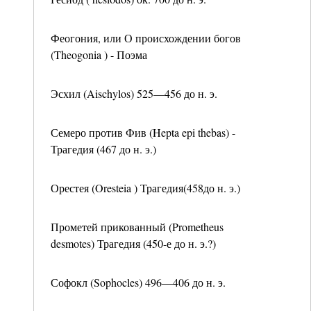
Феогония, или О происхождении богов
(Theogonia ) - Поэма
Эсхил (Aischylos) 525—456 до н. э.
Семеро против Фив (Hepta epi thebas) -
Трагедия (467 до н. э.)
Орестея (Oresteia ) Трагедия(458до н. э.)
Прометей прикованный (Prometheus
desmotes) Трагедия (450-е до н. э.?)
Софокл (Sophocles) 496—406 до н. э.