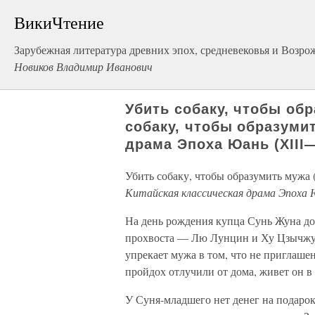
ВикиЧтение
Зарубежная литература древних эпох, средневековья и Возро
Новиков Владимир Иванович
Убить собаку, чтобы об
собаку, чтобы образумит
драма Эпоха Юань (ХIII—
Убить собаку, чтобы образумить мужа 
Китайская классическая драма Эпоха 
На день рождения купца Сунь Жуна до
прохвоста — Лю Лунцин и Ху Цзычжуа
упрекает мужа в том, что не приглаше
пройдох отлучили от дома, живет он в
У Суня-младшего нет денег на подарок.