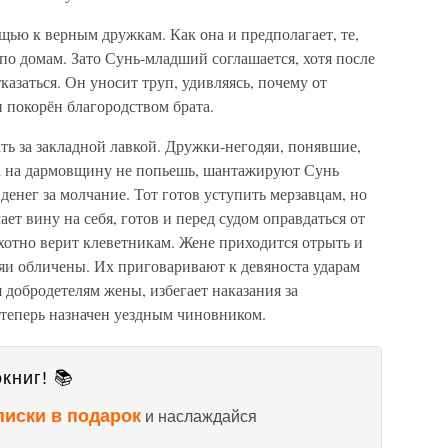
щью к верным дружкам. Как она и предполагает, те,
я по домам. Зато Сунь-младший соглашается, хотя после
казаться. Он уносит труп, удивляясь, почему от
 покорён благородством брата.
 за закладной лавкой. Дружки-негодяи, понявшие,
на на дармовщину не попьешь, шантажируют Сунь
 денег за молчание. Тот готов уступить мерзавцам, но
ет вину на себя, готов и перед судом оправдаться от
хотно верит клеветникам. Жене приходится отрыть и
яи обличены. Их приговаривают к девянос­та ударам
 добродетелям жены, избегает наказания за
 теперь назначен уездным чиновником.
книг! 📚
писки в подарок
и наслаждайся