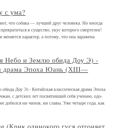
у с ума?
нают, что собака — лучший друг человека. Но иногда
превратиться в существо, укус которого смертелен!
и меняется характер, а потому, что она заражена
я Небо и Землю обида Доу Э) -
я драма Эпоха Юань (ХIII—
 обида Доу Э) - Китайская классическая драма Эпоха
жан, с детских лет посвятивший себя учению, одо­
не добился ни чинов, ни славы. Уже четыре года, как
е (Крик одинокого гуся отгоняет