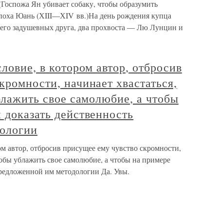
(Госпожа Ян убивает собаку, чтобы образумить
поха Юань (ХIII—ХIV вв.)На день рождения купца
его задушевных друга, два прохвоста — Лю Лунцин и
ловие, в котором автор, отбросив
кромности, начинает хвастаться,
ублажить свое самолюбие, а чтобы
 доказать действенность
ологии
ом автор, отбросив присущее ему чувство скромности,
чтобы ублажить свое самолюбие, а чтобы на примере
предложенной им методологии Да. Увы.