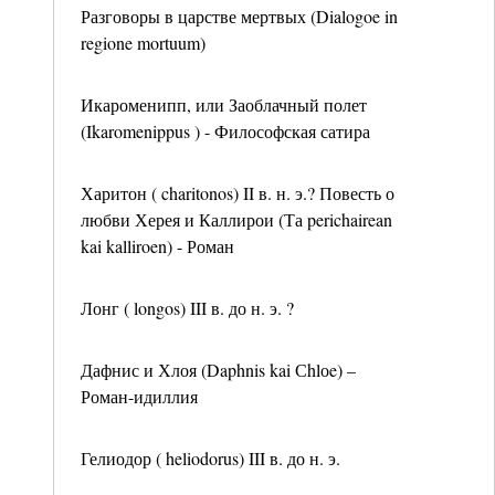
Разговоры в царстве мертвых (Dialogoe in
regione mortuum)
Икароменипп, или Заоблачный полет
(Ikaromenippus ) - Философская сатира
Харитон ( charitonos) II в. н. э.? Повесть о
любви Херея и Каллирои (Та perichairean
kai kalliroen) - Роман
Лонг ( longos) III в. до н. э. ?
Дафнис и Хлоя (Daphnis kai Сhlоe) –
Роман-идиллия
Гелиодор ( heliodorus) III в. до н. э.