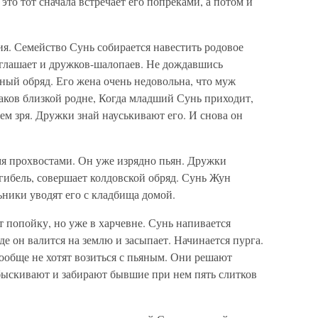
это тот сначала встречает его попреками, а потом и
. Семейство Сунь собира­ется навестить родовое
лаша­ет и дружков-шалопаев. Не дождавшись
ный обряд. Его жена очень недовольна, что муж
аков близкой родне, Когда младший Сунь приходит,
ем зря. Дружки знай науськивают его. И снова он
я прохвостами. Он уже из­рядно пьян. Дружки
гибель, совершает колдовской обряд. Сунь Жун
ьники уводят его с кладбища домой.
попойку, но уже в хар­чевне. Сунь напивается
де он валится на землю и засыпает. Начинается пурга.
ообще не хотят возиться с пьяным. Они реша­ют
обыскивают и забирают бывшие при нем пять слитков