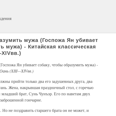
ждения
разумить мужа (Госпожа Ян убивает
ь мужа) - Китайская классическая
ХIVвв.)
(Госпожа Ян убивает собаку, чтобы образумить мужа) -
Юань (ХIII—ХIVвв.)
лжны прийти только два его задушевных друга, два
нь. Жена, накрывшая праздничный стол, с горечью
н младший брат, Сунь Чунъэр. Его по наветам двух
 заброшенной гончарне.
 Но не поздравить стар­шего брата он не может, и