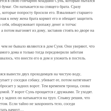
ается в свою гончарню младший Сунь, который пытался
й бумаг. Он натыкается на спящего брата. Сразу
, которые попросту бросили его. Взваливает старшего
ная к нему жена брата кормит его и обещает защитить
 себя, обнаруживает пропажу денег и тотчас
а потом выгоняет из дому, заставив стоять во дворе на
чем не бывало являются в дом Суня. Они уверяют, что
амого дома и только тогда передоверили заботам
валось, что внести его в дом и уложить в по­стель.
ся вывести двух прохо­димцев на чистую воду,
пает у соседки собаку, убивает ее, потом натягивает
 бросает у задних ворот. Тем временем троица, снова
домой. У ворот Сунь прощается с дружками. Те уходят.
а у задних он натыкается на труп. Спьяну решив, что
ветом. Если тайно не захоронить тело, соседи
ытать начнут…