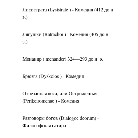
Лисистрата (Lysistrate ) - Комедия (412 до н.
э.)
Лягушки (Batrachoi ) - Комедия (405 до н.
э.)
Менандр ( menander) 324—293 до н. э.
Брюзга (Dyskolos ) - Комедия
Отрезанная коса, или Остриженная
(Perikeiromenae ) - Комедия
Разговоры богов (Dialogoe deorum) -
Философская сатира