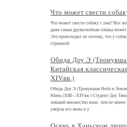
Что может свести собак
Что может свести собаку с ума? Все з
даже самая дружелюбная собака может 
Это происходит не потому, что у собак
страшной
Обида Доу Э (Тронувша
Китайская классическа
ХIVвв.)
Обида Доу Э (Тронувшая Небо и Землю
Юань (ХIII—ХIVвв.) Студент Доу Тяньч
левший множество книг, тем не менее 
умерла его жена и у
Осень в Ханьском дворц