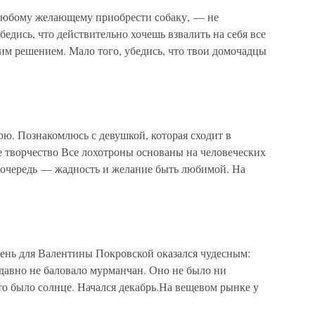
 любому желающему приобрести собаку, — не
едись, что действительно хочешь взвалить на себя все
им решением. Мало того, убедись, что твои домочадцы
ю. Познакомлюсь с девушкой, которая сходит в
е творчество Все лохотроны основаны на человеческих
ую очередь — жадность и желание быть любимой. На
ь для Валентины Покровской оказался чудесным:
 давно не баловало мурманчан. Оно не было ни
то было солнце. Начался декабрь.На вещевом рынке у