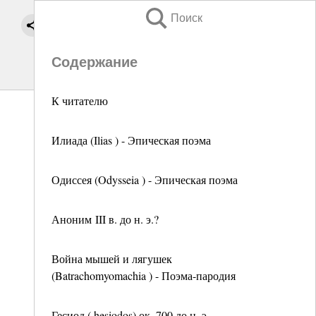
Поиск
Содержание
К читателю
Илиада (Ilias ) - Эпическая поэма
Одиссея (Odysseia ) - Эпическая поэма
Аноним III в. до н. э.?
Война мышей и лягушек
(Batrachomyomachia ) - Поэма-пародия
Гесиод ( hesiodos) ок. 700 до н. э.