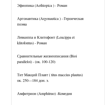
Эфиопика (Aethiopica ) - Роман
Аргонавтика (Argonautica ) - Героическая
поэма
Левкиппа и Клитофонт (Leucippa et
klitofontus) - Роман
Сравнительные жизнеописания (Bioi
paralleloi) - (ок. 100-120)
Тит Макций Плавт ( titus maccius plautus)
ок. 250—184 дон. э.
Амфитрион (Amphitruo) -Комедия