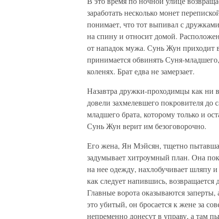
В это время по ночной улице возвращ
заработать несколько монет пере­писко
понимает, что тот выпивал с дружками
на спину и относит домой. Расположен
от нападок мужа. Сунь Жун приходит в
принимается обвинять Суня-младшего, 
коленях. Брат едва не замерзает.
Назавтра дружки-проходимцы как ни в 
довели захмелевшего покровителя до с
младшего брата, которому только и оста
Сунь Жун верит им безоговорочно.
Его жена, Ян Мэйсян, тщетно пытавшая
задумывает хитроумный план. Она поку
на нее одежду, нахло­бучивает шляпу и
как следует напившись, возвращается 
Главные ворота оказываются за­перты, 
это уби­тый, он бросается к жене за со
непременно донесут в управу, а там п