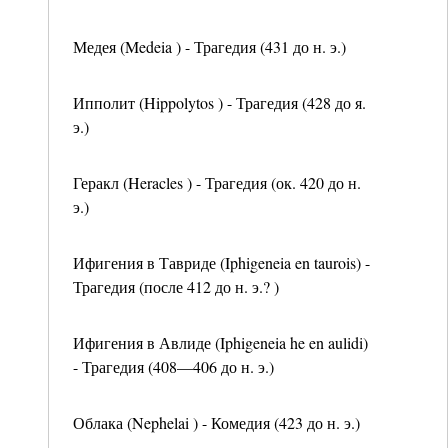
Медея (Medeia ) - Трагедия (431 до н. э.)
Ипполит (Hippolytos ) - Трагедия (428 до я.
э.)
Геракл (Heracles ) - Трагедия (ок. 420 до н.
э.)
Ифигения в Тавриде (Iphigeneia en taurois) -
Трагедия (после 412 до н. э.? )
Ифигения в Авлиде (Iphigeneia he en aulidi)
- Трагедия (408—406 до н. э.)
Облака (Nephelai ) - Комедия (423 до н. э.)