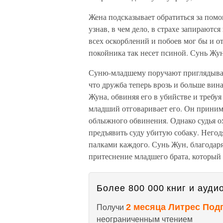
Жена подсказывает обратиться за помо
узнав, в чем дело, в страхе запираютс
всех оскорблений и побоев мог бы и от
покойника так несет псиной. Сунь Жун
Суню-младшему поручают приглядывать
что дружба теперь врозь и больше ви
Жуна, обвиняя его в убийстве и требуя
младший отговаривает его. Он принима
облыжного обвинения. Однако судья о
предъявить суду убитую собаку. Негод
палками каждого. Сунь Жун, благодаря
притеснение младшего брата, который
Более 800 000 книг и аудио
2 месяца Литрес Под
Получи
неограниченным чтением