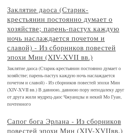
Заклятие даоса (Старик-
крестьянин постоянно думает о
хозяйстве; парень-пастух каждую
ночь наслаждается почетом и
славой) - Из сборников повестей
эпохи Мин (XIV-XVII вв.)
Заклятие даоса (Старик-крестьянин постоянно думает о
хозяйстве; парень-пастух каждую ночь наслаждается
почетом и славой) - Из сборников повестей эпохи Мин
(XIV-XVII вв.) В давнюю, давнюю пору неподалеку друг
от друга жили мудрец-даос Чжуанцзы и некий Мо Гуан,
почтенного
Сапог бога Эрлана - Из сборников
повестей эпохи Мин (XIV-XVIIвв.)