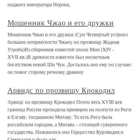
поджоге императора Нерона,
Мошенник Чжао и его дружки
Мошенник Чжао и его дружки (Сун Четвертый устроил
большие неприятности Чжану по прозвищу Жадная
Утроба)Из сборников повестей эпохи Мин (XIV–
XVII вв.)В древности известен был несметным
богатством некий Ши Чун. Досталось оно ему по случаю:
он помог старому речному дракону
Арвидс по прозвищу Крокодил
Арвидс по прозвищу Крокодил Почти весь XVIII век
граница России проходила примерно на полпути из Риги
в Елгаву, тогдашнюю Митаву. То есть Рига была
российским городом, а Митава – столицей суверенного
государства. Называлось оно Герцогство Курляндия и
Семигалия и было для