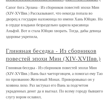
Сапог бога Эрлана - Из сборников повестей эпохи Мин
(XIV-XVIIвв.) Рассказывают, что некогда попала во
дворец к государю наложница по имени Хань Юйцяо. Но
в сердце владыки безраздельно царила красавица
Аньфэй. Вот и стала Юйцяо хворать. Тогда, дабы девица
здоровье укрепила,
Глиняная беседка - Из сборников
повестей эпохи Мин (XIV-XVIIвв.)
Глиняная беседка - Из сборников повестей эпохи Мин
(XIV-XVIIвв.) Вань был чаеторговцем, а помогал ему Тао
по прозванию Железный Монах. Приворовывал он у
хозяина лихо. Раз застукал его Вань за подсчетом
украденных денег да и выгнал. По всему городу бывшего
слугу вором ославил,