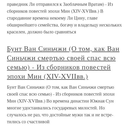
праведник Ли отправился к Заоблачным Вратам) - Из
сборников повестей эпохи Мин (XIV-XVIIвв.) В
стародавние времена некоему Ли Цину, главе
обширнейшего се­мейства, богачу и владельцу нескольких
красилен, должно было срав­няться
Бунт Ван Синьчжи (О том, как Ван
Синьчжи смертью своей спас всю
семью) - Из сборников повестей
эпохи Мин (XIV-XVIIвв.)
Бунт Ван Синьчжи (О том, как Ван Синьчжи смертью
своей спас всю семью) - Из сборников повестей эпохи
Мин (XIV-XVIIвв.) Во времена династии Южная Сун
многие удостаивались государевых милостей. Но
случалось не раз, что достойные мужи так и не встре­
тились со счастливой