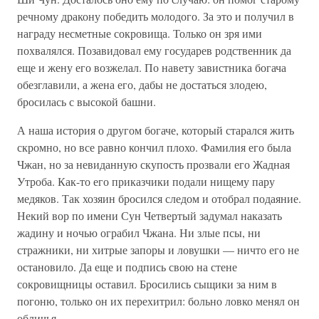
речному дракону побе­дить молодого. За это и получил в
награду несметные сокровища. Только он зря ими
похвалялся. Позавидовал ему государев родствен­ник да
еще и жену его возжелал. По навету завистника богача
обез­главили, а жена его, дабы не достаться злодею,
бросилась с высокой башни.
А наша история о другом богаче, который старался жить
скром­но, но все равно кончил плохо. Фамилия его была
Чжан, но за неви­данную скупость прозвали его Жадная
Утроба. Как-то его приказчики подали нищему пару
медяков. Так хозяин бросился сле­дом и отобрал подаяние.
Некий вор по имени Сун Четвертый заду­мал наказать
жадину и ночью ограбил Чжана. Ни злые псы, ни
стражники, ни хитрые запоры и ловушки — ничто его не
останови­ло. Да еще и подпись свою на стене
сокровищницы оставил. Бросились сыщики за ним в
погоню, только он их перехитрил: больно ловко менял он
обличья.