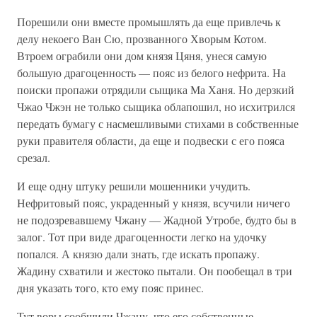
Порешили они вместе промышлять да еще привлечь к
делу некое­го Ван Сю, прозванного Хворым Котом.
Втроем ограбили они дом князя Цяня, унеся самую
большую драгоценность — пояс из белого нефрита. На
поиски пропажи отрядили сыщика Ма Ханя. Но дерз­кий
Чжао Чжэн не только сыщика облапошил, но исхитрился
пере­дать бумагу с насмешливыми стихами в собственные
руки правителя области, да еще и подвески с его пояса
срезал.
И еще одну штуку решили мошенники учудить.
Нефритовый пояс, украденный у князя, всучили ничего
не подозревавшему Чжану — Жадной Утробе, будто бы в
залог. Тот при виде драгоцен­ности легко на удочку
попался. А князю дали знать, где искать про­пажу.
Жадину схватили и жестоко пытали. Он пообещал в три
дня указать того, кто ему пояс принес.
Тут воры сообщили Чжану, что его собственные