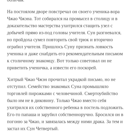
На постоялом дворе повстречал он своего ученика-вора
Чжао Чжэна. Тот собирался на промысел в столицу и в
доказательство мас­терства ухитрился стащить узел с
добычей прямо из-под головы учи­теля. Сун разгневался,
но пройдоха сумел повторить свой трюк и вторично
ограбил учителя. Пришлось Суну признать ловкость
ученика и даже снабдить его рекомендательным письмом
к столичному зна­комцу. Вот только советовал он не
приветить ученичка, а извести его поскорей.
Хитрый Чжао Чжэн прочитал украдкой письмо, но не
отступил. Семейство знакомых Суна промышляло
торговлей пирожками с человечиной. Смертоубийство
было им не в диковину. Только Чжао вместо себя
ухитрился их собственного ребенка в постель подложить.
Его-то папаша и зарубил собственноручно. Бросился он в
погоню за Чжао, и завязалась между ними драка. За тем и
застал их Сун Чет­вертый.