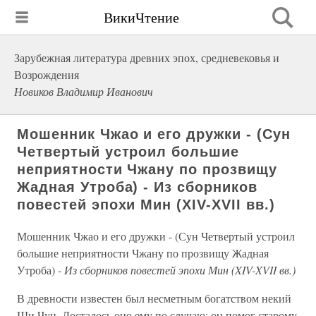
ВикиЧтение
Зарубежная литература древних эпох, средневековья и
Возрождения
Новиков Владимир Иванович
Мошенник Чжао и его дружки - (Сун
Четвертый устроил большие
неприятности Чжану по прозвищу
Жадная Утроба) - Из сборников
повестей эпохи Мин (XIV-XVII вв.)
Мошенник Чжао и его дружки - (Сун Четвертый устроил
большие неприятности Чжану по прозвищу Жадная
Утроба) -
Из сборников повестей эпохи Мин (XIV-XVII вв.)
В древности известен был несметным богатством некий
Ши Чун. До­сталось оно ему по случаю: он помог старому