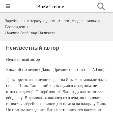
ВикиЧтение
Зарубежная литература древних эпох, средневековья и
Возрождения
Новиков Владимир Иванович
Неизвестный автор
Неизвестный автор
Яньский наследник Дань - Древние повести (I — VI вв.)
Дань, престолонаследник царства Янь, жил заложником в
стране Цинь. Тамошний князь глумился над ним, не
отпускал домой. Оскор­бленный Дань задумал отомстить
обидчику. Вырвавшись наконец из плена, он принялся
сзывать храбрейших воинов для похода на влады­ку Цинь.
Но планам наследника Даня противился его наставник.