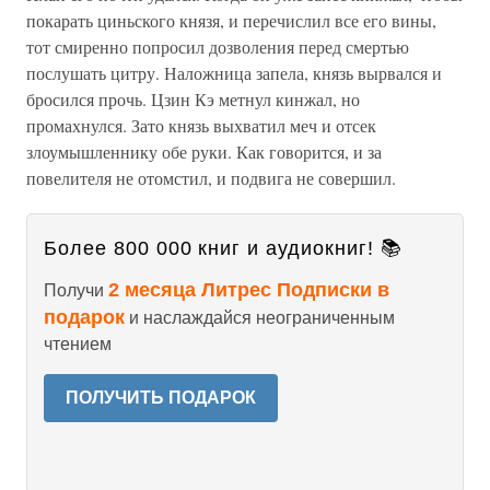
пока­рать циньского князя, и перечислил все его вины,
тот смиренно по­просил дозволения перед смертью
послушать цитру. Наложница запела, князь вырвался и
бросился прочь. Цзин Кэ метнул кинжал, но
промахнулся. Зато князь выхватил меч и отсек
злоумышленнику обе руки. Как говорится, и за
повелителя не отомстил, и подвига не со­вершил.
Более 800 000 книг и аудиокниг! 📚
2 месяца Литрес Подписки в
Получи
подарок
и наслаждайся неограниченным
чтением
ПОЛУЧИТЬ ПОДАРОК