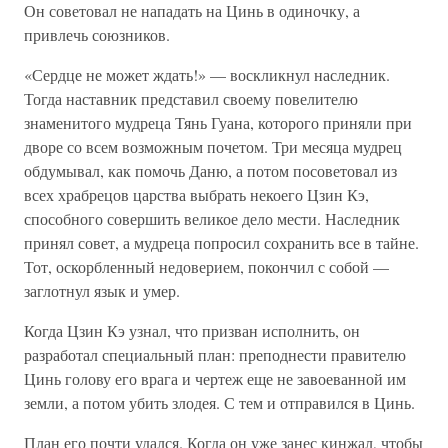
Он советовал не нападать на Цинь в одиночку, а
привлечь союзников.
«Сердце не может ждать!» — воскликнул наследник.
Тогда на­ставник представил своему повелителю
знаменитого мудреца Тянь Гуана, которого приняли при
дворе со всем возможным почетом. Три месяца мудрец
обдумывал, как помочь Даню, а потом посоветовал из
всех храбрецов царства выбрать некоего Цзин Кэ,
способного совер­шить великое дело мести. Наследник
принял совет, а мудреца попро­сил сохранить все в тайне.
Тот, оскорбленный недоверием, покончил с собой —
заглотнул язык и умер.
Когда Цзин Кэ узнал, что призван исполнить, он
разработал спе­циальный план: преподнести правителю
Цинь голову его врага и чер­теж еще не завоеванной им
земли, а потом убить злодея. С тем и отправился в Цинь.
План его почти удался. Когда он уже занес кинжал, чтобы