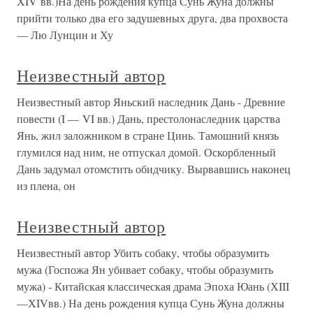
ХIV вв.)На день рождения купца Сунь Жуна должны
прийти только два его задушевных друга, два прохвоста
— Лю Лунцин и Ху
Неизвестный автор
Неизвестный автор Яньский наследник Дань - Древние
повести (I — VI вв.) Дань, престолонаследник царства
Янь, жил заложником в стране Цинь. Тамошний князь
глумился над ним, не отпускал домой. Оскор­бленный
Дань задумал отомстить обидчику. Вырвавшись наконец
из плена, он
Неизвестный автор
Неизвестный автор Убить собаку, чтобы образумить
мужа (Госпожа Ян убивает собаку, чтобы образумить
мужа) - Китайская классическая драма Эпоха Юань (ХIII
—ХIVвв.) На день рождения купца Сунь Жуна должны