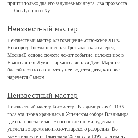
прийти только два его задушевных друга, два прохвоста
— Лю Лунцин и Ху
Неизвестный мастер
Неизвестный мастер Благовещение Устюжское XII в.
Новгород. Государственная Третьяковская галерея,
МоскваВ основе сюжета лежит событие, изложенное в
Евангелии от Луки, – архангел явился Деве Марии с
благой вестью о том, что у нее родится дитя, которое
наречется Сыном
Неизвестный мастер
Неизвестный мастер Богоматерь Владимирская С 1155
года эта икона хранилась в Успенском соборе Владимира,
где она прославилась многочисленными чудесами,
уцелела во время монголо-татарского разорения. Во
время нашествия Тамерлана 26 августа 1395 года икону