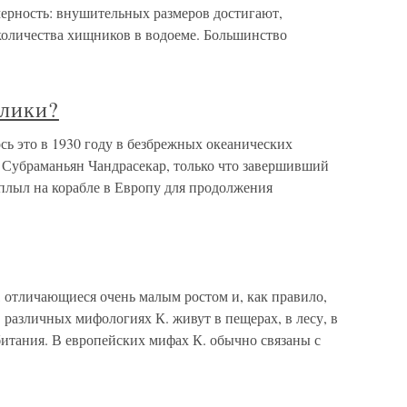
мерность: внушительных размеров достигают,
 количества хищников в водоеме. Большинство
рлики?
ь это в 1930 году в безбрежных океанических
Субраманьян Чандрасекар, только что завершивший
плыл на корабле в Европу для продолжения
отличающиеся очень малым ростом и, как правило,
различных мифологиях К. живут в пещерах, в лесу, в
обитания. В европейских мифах К. обычно связаны с