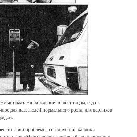
и-автоматами, хождение по лестницам, езда в
чное для нас, людей нормального роста, для карликов
радой.
 решать свои проблемы, сегодняшние карлики
пример, как «Малые люди», которое было основано в