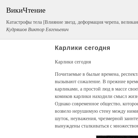
ВикиЧтение
Катастрофы тела [Влияние звезд, деформация черепа, великаны
Кудряшов Виктор Евгеньевич
Карлики сегодня
Карлики сегодня
Почитаемые в былые времена, респект
вызывают сожаление. В прежние време
карликами, а простой люд в массе сво
комиков карлики находили смысл жизн
Однако современное общество, которое
возвело нерушимую стену между ними 
шуток, неуважения, чрезмерной заинте
вынуждены сталкиваться с множество