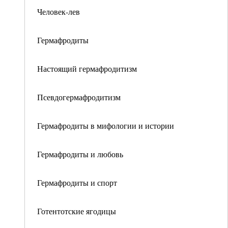
Человек-лев
Гермафродиты
Настоящий гермафродитизм
Псевдогермафродитизм
Гермафродиты в мифологии и истории
Гермафродиты и любовь
Гермафродиты и спорт
Готентотские ягодицы