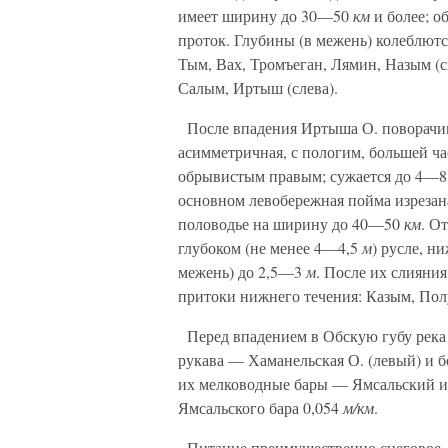
имеет ширину до 30—50
км
и более; 
проток. Глубины (в межень) колеблютс
Тым, Вах, Тромъеган, Лямин, Назым (сп
Салым, Иртыш (слева).
После впадения Иртыша О. поворачив
асимметричная, с пологим, большей ч
обрывистым правым; сужается до 4—
основном левобережная пойма изрезана
половодье на ширину до 40—50
км
. О
глубоком (не менее 4—4,5
м
) русле, н
межень) до 2,5—3
м
. После их слияни
притоки нижнего течения: Казым, Полу
Перед впадением в Обскую губу река 
рукава — Хаманельская О. (левый) и б
их мелководные бары — Ямсальский и
Ямсальского бара 0,054
м/км
.
Питание преимущественно снеговое. З