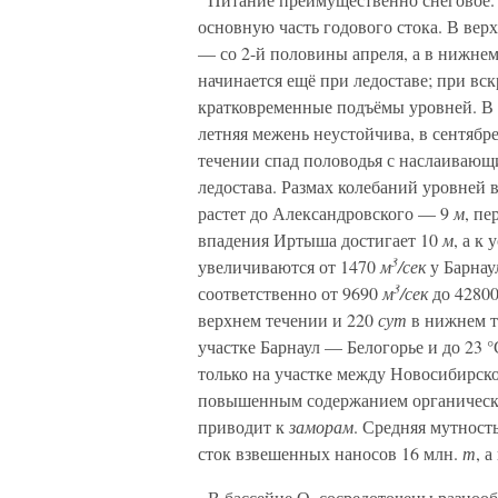
основную часть годового стока. В вер
— со 2-й половины апреля, а в нижнем
начинается ещё при ледоставе; при вс
кратковременные подъёмы уровней. В 
летняя межень неустойчива, в сентябр
течении спад половодья с наслаиваю
ледостава. Размах колебаний уровней 
растет до Александровского — 9
м
, п
впадения Иртыша достигает 10
м
, а к
3
увеличиваются от 1470
м
/сек
у Барнау
3
соответственно от 9690
м
/сек
до 4280
верхнем течении и 220
сут
в нижнем т
участке Барнаул — Белогорье и до 23 
только на участке между Новосибирск
повышенным содержанием органическ
приводит к
заморам
. Средняя мутност
сток взвешенных наносов 16 млн.
т
, 
В бассейне О. сосредоточены разноо