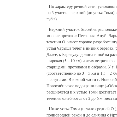
По характеру речной сети, условиям 
на 3 участка: верхний (до устья Томи)
губы).
Верхний участок бассейна расположен 
многие притоки: Песчаная, Ануй, Чары
течении О. имеет хорошо разработанн
устья Чарыша течёт в низких берегах, 
Далее, к Барнаулу, долина и пойма ра
широкая (5—10
км
) и асимметричная 
старицами, протоками и озёрами. У г.
(соответственно до 3—5
км
и 1,5—2
к
выступами. В южной части г. Новосиб
Новосибирское водохранилище («Обск
расширяется и к устью Томи достигает
течения колеблются от 2 до 6
м
, места
Ниже устья Томи (начало средней О.)
полноводной рекой и до слияния с Ир