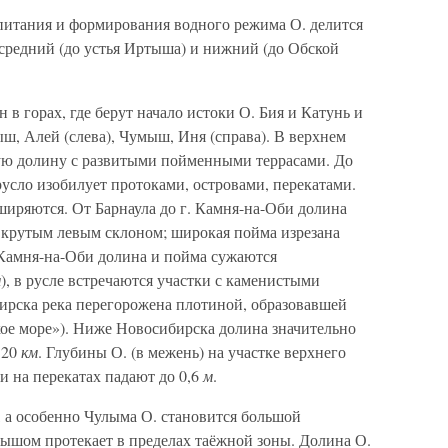
питания и формирования водного режима О. делится
, средний (до устья Иртыша) и нижний (до Обской
в горах, где берут начало истоки О. Бия и Катунь и
ш, Алей (слева), Чумыш, Иня (справа). В верхнем
ую долину с развитыми пойменными террасами. До
русло изобилует протоками, островами, перекатами.
сширяются. От Барнаула до г. Камня-на-Оби долина
с крутым левым склоном; широкая пойма изрезана
 Камня-на-Оби долина и пойма сужаются
м
), в русле встречаются участки с каменистыми
ирска река перегорожена плотиной, образовавшей
ое море»). Ниже Новосибирска долина значительно
 20
км
. Глубины О. (в межень) на участке верхнего
ми на перекатах падают до 0,6
м
.
, а особенно Чулыма О. становится большой
тышом протекает в пределах таёжной зоны. Долина О.