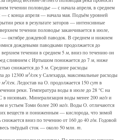
хнем течении половодье — с начала апреля, в среднем
 — с конца апреля — начала мая. Подъём уровней
крытии реки в результате заторов — интенсивные
верхнем течении половодье заканчивается в июле,
е — октябре дождевой паводок. В среднем и нижнем
щимися дождевыми паводками продолжается до
в верхнем течении в среднем 5
м
, вниз по течению он
еред слиянием с Иртышом понижается до 7
м
, ниже
 устью снижается до 5
м
. Средние расходы
3
ла до 12300
м
/сек
у Салехарда, максимальные расходы
3
0
м
/сек
. Ледостав на О. продолжается 150
сут
в
ечении реки. Температура воды в июле до 28 °С на
°С в низовьях. Минерализация воды менее 200
мг/л
и
ом и устьем Томи более 200
мг/л
. Воды О. отличаются
их веществ и пониженным — кислорода, что зимой
ь снижается вниз по течению от 160 до 40
г/м
. Годовой
а весь твёрдый сток — около 50 млн.
т
.
бразные природные ресурсы. По прогнозным запасам