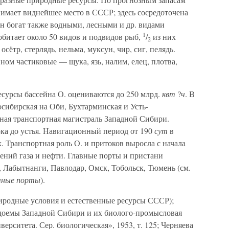
анимает виднейшее место в СССР; здесь сосредоточена
н богат также водными, лесными и др. видами
1
обитает около 50 видов и подвидов рыб,
/
из них
2
ётр, стерлядь, нельма, муксун, чир, сиг, пелядь.
ом частиковые — щука, язь, налим, елец, плотва,
урсы бассейна О. оцениваются до 250 млрд.
квт
?
ч
. В
сибирская на Оби, Бухтарминская и Усть-
ая транспортная магистраль Западной Сибири.
ока до устья. Навигационный период от 190
сут
в
. Транспортная роль О. и притоков выросла с начала
дений газа и нефти. Главные порты и пристани
, Лабытнанги, Павлодар, Омск, Тобольск, Тюмень (см.
чные порты
).
иродные условия и естественные ресурсы СССР);
одоемы Западной Сибири и их биолого-промысловая
верситета. Сер. биологическая», 1953, т. 125; Черняева