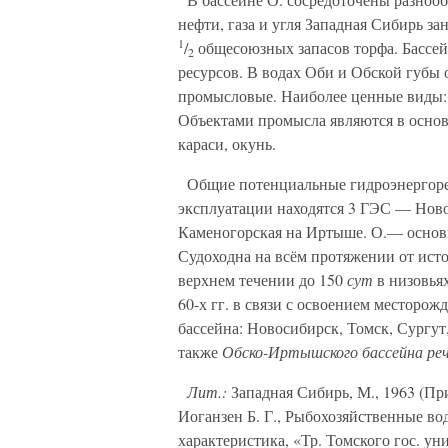
нефти, газа и угля Западная Сибирь з
1
/
общесоюзных запасов торфа. Бассей
2
ресурсов. В водах Оби и Обской губы 
промысловые. Наиболее ценные виды: ос
Объектами промысла являются в основн
караси, окунь.
Общие потенциальные гидроэнергорес
эксплуатации находятся 3 ГЭС — Ново
Каменогорская на Иртыше. О.— основн
Судоходна на всём протяжении от ист
верхнем течении до 150
сут
в низовьях
60-х гг. в связи с освоением месторож
бассейна: Новосибирск, Томск, Сургут
также
Обско-Иртышского бассейна ре
Лит.:
Западная Сибирь, М., 1963 (Пр
Иоганзен Б. Г., Рыбохозяйственные в
характеристика, «Тр. Томского гос. уни