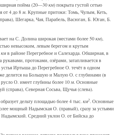
обширная пойма (20—30
км
) покрыта густой сетью
я от 4 до 8
м
. Крупные притоки: Томь, Чулым, Кеть,
рава), Шегарка, Чая, Парабель, Васюган, Б. Юган, Б.
ает на С. Долина широкая (местами более 50
км
),
астью невысоким, левым берегом и крутым
8
км
в районе Перегребное и Салехарда. Обширная, в
 рукавами, протоками, озёрами, затапливается в
т устья Иртыша до Перегребное О. течёт в одном
иже делится на Большую и Малую О. с глубинами (в
я русло О. имеет глубины более 10
м
. Основные
й (справа), Северная Сосьва, Щучья (слева).
2
образует дельту площадью более 4 тыс.
км
. Основные
олее мощный Надымская О. (правый), сразу за устьями
 Надымский. Средний уклон О. от Бийска до
а период весенне-летнего половодья река проносит