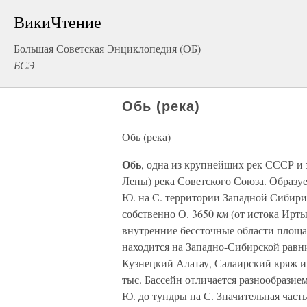
ВикиЧтение
Большая Советская Энциклопедия (ОБ)
БСЭ
Обь (река)
Обь (река)
Обь
, одна из крупнейших рек СССР и 
Лены) река Советского Союза. Образует
Ю. на С. территории Западной Сибири
собственно О. 3650
км
(от истока Ирт
внутренние бессточные области площа
находится на Западно-Сибирской равн
Кузнецкий Алатау, Салаирский кряж и 
тыс. Бассейн отличается разнообразие
Ю. до тундры на С. Значительная часть