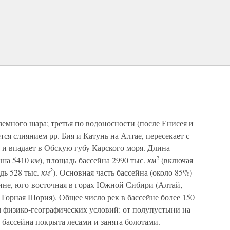
земного шара; третья по водоносности (после Енисея и
ся слиянием рр. Бия и Катунь на Алтае, пересекает с
 и впадает в Обскую губу Карского моря. Длина
2
ыша 5410
км
), площадь бассейна 2990 тыс.
км
(включая
2
дь 528 тыс.
км
). Основная часть бассейна (около 85%)
ине, юго-восточная в горах Южной Сибири (Алтай,
Горная Шория). Общее число рек в бассейне более 150
м физико-географических условий: от полупустыни на
 бассейна покрыта лесами и занята болотами.