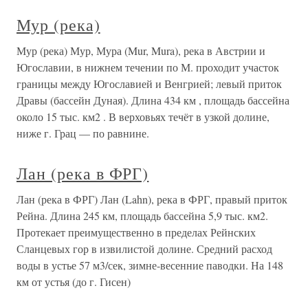
Мур (река)
Мур (река) Мур, Мура (Mur, Mura), река в Австрии и
Югославии, в нижнем течении по М. проходит участок
границы между Югославией и Венгрией; левый приток
Дравы (бассейн Дуная). Длина 434 км , площадь бассейна
около 15 тыс. км2 . В верховьях течёт в узкой долине,
ниже г. Грац — по равнине.
Лан (река в ФРГ)
Лан (река в ФРГ) Лан (Lahn), река в ФРГ, правый приток
Рейна. Длина 245 км, площадь бассейна 5,9 тыс. км2.
Протекает преимущественно в пределах Рейнских
Сланцевых гор в извилистой долине. Средний расход
воды в устье 57 м3/сек, зимне-весенние паводки. На 148
км от устья (до г. Гисен)