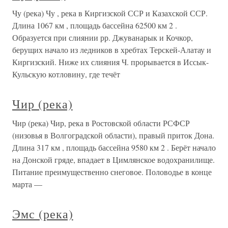
Чу (река) Чу , река в Киргизской ССР и Казахской ССР.
Длина 1067 км , площадь бассейна 62500 км 2 .
Образуется при слиянии рр. Джуванарык и Кочкор,
берущих начало из ледников в хребтах Терскей-Алатау и
Киргизский. Ниже их слияния Ч. прорывается в Иссык-
Кульскую котловину, где течёт
Чир (река)
Чир (река) Чир, река в Ростовской области РСФСР
(низовья в Волгоградской области), правый приток Дона.
Длина 317 км , площадь бассейна 9580 км 2 . Берёт начало
на Донской гряде, впадает в Цимлянское водохранилище.
Питание преимущественно снеговое. Половодье в конце
марта —
Эмс (река)