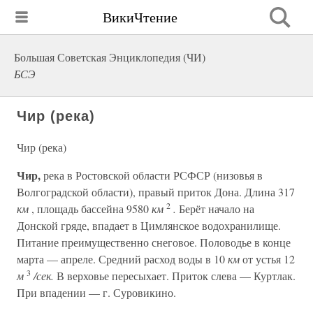
ВикиЧтение
Большая Советская Энциклопедия (ЧИ)
БСЭ
Чир (река)
Чир (река)
Чир,
река в Ростовской области РСФСР (низовья в
Волгоградской области), правый приток Дона. Длина 317
2
км
, площадь бассейна 9580
км
.
Берёт начало на
Донской гряде, впадает в Цимлянское водохранилище.
Питание преимущественно снеговое. Половодье в конце
марта — апреле. Средний расход воды в 10
км
от устья 12
3
м
/сек.
В верховье пересыхает. Приток слева — Куртлак.
При впадении — г. Суровикино.