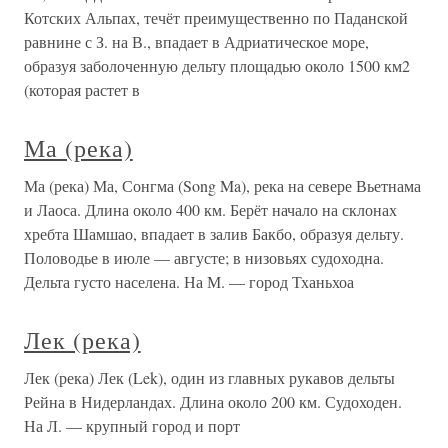
Котских Альпах, течёт преимущественно по Паданской
равнине с З. на В., впадает в Адриатическое море,
образуя заболоченную дельту площадью около 1500 км2
(которая растет в
Ма (река)
Ма (река) Ма, Сонгма (Song Ma), река на севере Вьетнама
и Лаоса. Длина около 400 км. Берёт начало на склонах
хребта Шамшао, впадает в залив Бакбо, образуя дельту.
Половодье в июле — августе; в низовьях судоходна.
Дельта густо населена. На М. — город Тханьхоа
Лек (река)
Лек (река) Лек (Lek), один из главных рукавов дельты
Рейна в Нидерландах. Длина около 200 км. Судоходен.
На Л. — крупный город и порт