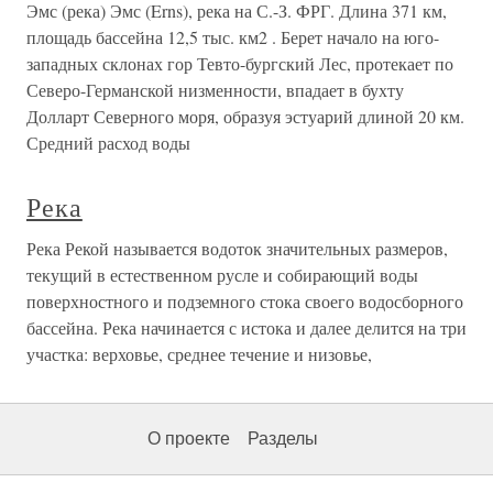
Эмс (река) Эмс (Erns), река на С.-З. ФРГ. Длина 371 км,
площадь бассейна 12,5 тыс. км2 . Берет начало на юго-
западных склонах гор Тевто-бургский Лес, протекает по
Северо-Германской низменности, впадает в бухту
Долларт Северного моря, образуя эстуарий длиной 20 км.
Средний расход воды
Река
Река Рекой называется водоток значительных размеров,
текущий в естественном русле и собирающий воды
поверхностного и подземного стока своего водосборного
бассейна. Река начинается с истока и далее делится на три
участка: верховье, среднее течение и низовье,
О проекте
Разделы