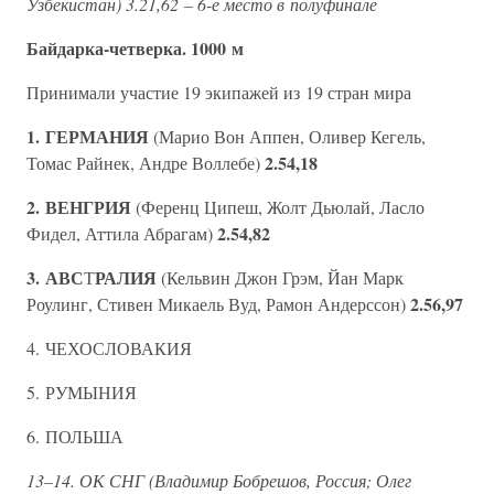
Узбекистан) 3.21,62 – 6-е место в полуфинале
Байдарка-четверка. 1000 м
Принимали участие 19 экипажей из 19 стран мира
1. ГЕРМАНИЯ
(Марио Вон Аппен, Оливер Кегель,
2.54,18
Томас Райнек, Андре Воллебе)
2. ВЕНГРИЯ
(Ференц Ципеш, Жолт Дьюлай, Ласло
2.54,82
Фидел, Аттила Абрагам)
3. АВС
РАЛИЯ
Т
(Кельвин Джон Грэм, Йан Марк
2.56,97
Роулинг, Стивен Микаель Вуд, Рамон Андерссон)
4. ЧЕХОСЛОВАКИЯ
5. РУМЫНИЯ
6. ПОЛЬША
13–14. ОК СНГ (Владимир Бобрешов, Россия; Олег