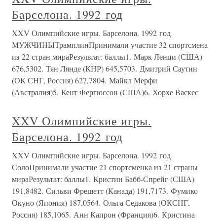
Барселона. 1992 год
XXV Олимпийские игры. Барселона. 1992 год
МУЖЧИНЫТрамплинПринимали участие 32 спортсмена
из 22 стран мираРезультат: баллы1. Марк Ленци (США)
676,5302. Тян Лянде (КНР) 645,5703. Дмитрий Саутин
(ОК СНГ, Россия) 627,7804. Майкл Мерфи
(Австралия)5. Кент Фергюссон (США)6. Хорхе Васкес
XXV Олимпийские игры.
Барселона. 1992 год
XXV Олимпийские игры. Барселона. 1992 год
СолоПринимали участие 21 спортсменка из 21 страны
мираРезультат: баллы1. Кристин Бабб-Спрейг (США)
191,8482. Сильви Фрешетт (Канада) 191,7173. Фумико
Окуно (Япония) 187,0564. Ольга Седакова (ОКСНГ,
Россия) 185,1065. Анн Капрон (Франция)6. Кристина