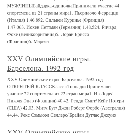
МУЖЧИНЫБайдарка-одиночкаПринимали участие 44
спортсмена из 21 страны мира1. Пьерпаоло Феррацци
(Италия) 1.46,892. Сильвен Куринье (Франция)
1.47,063. Иохен Леттман (Германия) 1.48,524. Ричард
Фоке (Великобритания)5. Лоран Бриссо
(Франция)6. Марьян
XXV Олимпийские игры.
Барселона. 1992 год
XXV Олимпийские игры. Барселона. 1992 год
ОТКРЫТЫЙ КЛАССКласс «Торнадо»Принимали
участие 22 спортсмена из 22 стран мира1. Ив Лоде/
Николя Энар (Франция) 40,42. Ренди Смит/ Кейт Нотери
(США) 42,03. Митч Бут/ Джон Роберт Форбс (Австралия)
44,44. Рекс Сэмьюэл Селлерс/ Брайан Дуглас Джоунз
XXV Олимпийские игры.