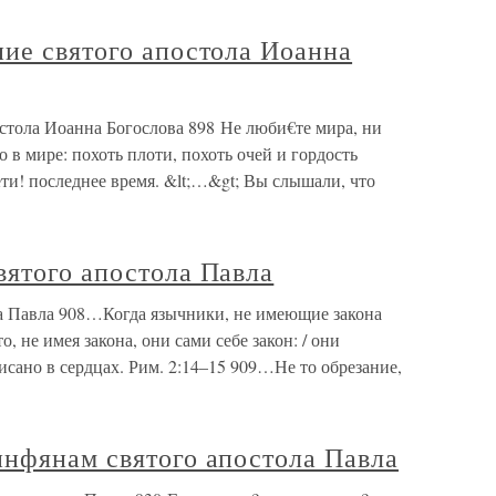
ие святого апостола Иоанна
стола Иоанна Богослова 898 Не люби€те мира, ни
то в мире: похоть плоти, похоть очей и гордость
ети! последнее время. &lt;…&gt; Вы слышали, что
вятого апостола Павла
а Павла 908…Когда язычники, не имеющие закона
о, не имея закона, они сами себе закон: / они
исано в сердцах. Рим. 2:14–15 909…Не то обрезание,
инфянам святого апостола Павла