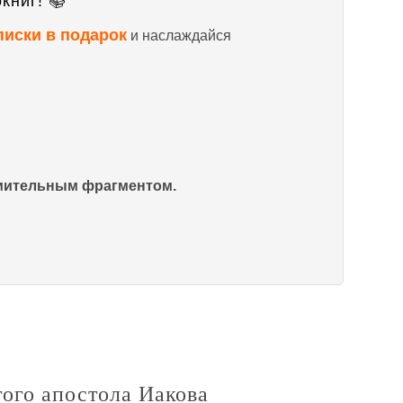
книг! 📚
писки в подарок
и наслаждайся
омительным фрагментом.
ого апостола Иакова