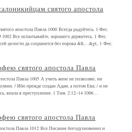
салоникийцам святого апостола
ятого апостола Павла 1000 Всегда радуйтесь. 1 Фес.
19 1002 Все испытывайте, хорошего держитесь. 1 Фес.
ей целости да сохранится без порока &lt;…&gt;. 1 Фес.
офею святого апостола Павла
постола Павла 1005 А учить жене не позволяю, ни
олвии. / Ибо прежде создан Адам, а потом Ева; / и не
ь, впала в преступление. 1 Тим. 2:12–14 1006…
офею святого апостола Павла
постола Павла 1012 Все Писание богодухновенно и