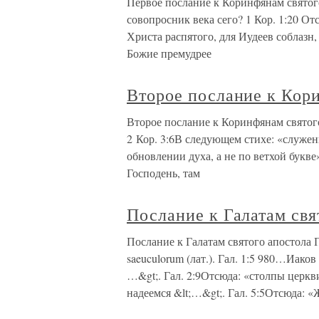
Первое послание к Коринфянам святого
совопросник века сего? 1 Кор. 1:20 О
Христа распятого, для Иудеев соблазн,
Божие премудрее
Второе послание к Кор
Второе послание к Коринфянам святого
2 Кор. 3:6В следующем стихе: «служе
обновлении духа, а не по ветхой букве»
Господень, там
Послание к Галатам свя
Послание к Галатам святого апостола П
saeuculorum (лат.). Гал. 1:5 980…Иаков
…&gt;. Гал. 2:9Отсюда: «столпы церк
надеемся &lt;…&gt;. Гал. 5:5Отсюда: «