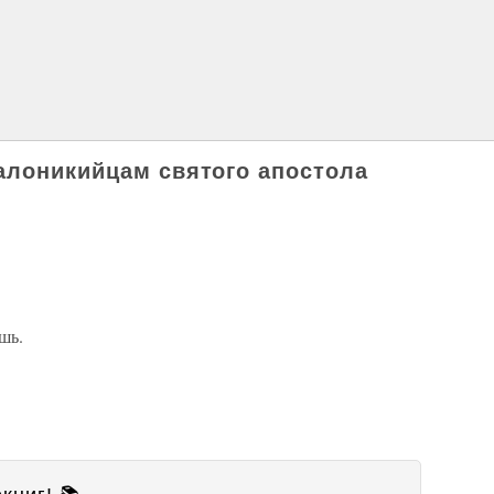
алоникийцам святого апостола
ешь.