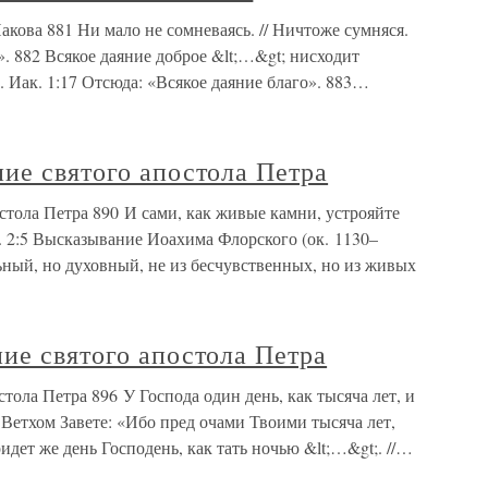
акова 881 Ни мало не сомневаясь. // Ничтоже сумняся.
. 882 Всякое даяние доброе &lt;…&gt; нисходит
;. Иак. 1:17 Отсюда: «Всякое даяние благо». 883…
ие святого апостола Петра
стола Петра 890 И сами, как живые камни, устрояйте
т. 2:5 Высказывание Иоахима Флорского (ок. 1130–
ный, но духовный, не из бесчувственных, но из живых
ие святого апостола Петра
тола Петра 896 У Господа один день, как тысяча лет, и
 В Ветхом Завете: «Ибо пред очами Твоими тысяча лет,
ридет же день Господень, как тать ночью &lt;…&gt;. //…