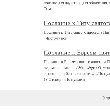
полезно для научения, для обличения, 
Тим.
Послание к Титу святог
Послание к Титу святого апостола Павл
«Чистому все
Послание к Евреям свят
Послание к Евреям святого апостола 
перемене и закона. / &lt;…&gt; / Отм
ее немощи и бесполезности. //…По нуж
18 Отсюда: «По нужде и
О пр