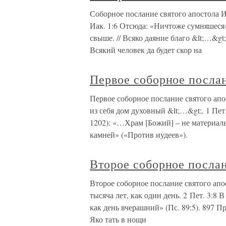
Соборное послание святого апостола И
Иак. 1:6 Отсюда: «Ничтоже сумняшеся»
свыше. // Всяко даяние благо &lt;…&gt
Всякий человек да будет скор на
Первое соборное послан
Первое соборное послание святого апо
из себя дом духовный &lt;…&gt;. 1 Пе
1202): «…Храм [Божий] – не материаль
камней» («Против иудеев»).
Второе соборное послан
Второе соборное послание святого апос
тысяча лет, как один день. 2 Пет. 3:8
как день вчерашний» (Пс. 89:5). 897 П
Яко тать в нощи