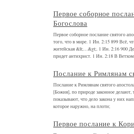
Первое соборное послан
Богослова
Первое соборное послание святого апо
того, что в мире. 1 Ин. 2:15 899 Всё, ч
житейская &lt;…&gt;. 1 Ин. 2:16 900 Д
придет антихрист. 1 Ин. 2:18 В Ветхом
Послание к Римлянам с
Послание к Римлянам святого апостол
[Божия], по природе законное делают, т
показывают, что дело закона у них нап
которое наружно, на плоти;
Первое послание к Кор