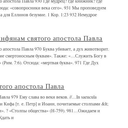
 апостола Павла 930 Где мудрец? где книжник? где
тсюда: «совопросники века сего». 931 Мы проповедуем
 а для Еллинов безумие. 1 Кор. 1:23 932 Немудрое
инфянам святого апостола Павла
 апостола Павла 970 Буква убивает, а дух животворит.
ние смертоносным буквам». Также: «…Служить Богу в
 (Рим. 7:6). Отсюда: «мертвая буква». 971 Где Дух
того апостола Павла
авла 979 Ему слава во веки веков. //…In saeucula
 и Кифа [т. е. Петр] и Иоанн, почитаемые столпами &lt;
ви». ? «Столпы общества» (Н-759). 981…Ожидаем и
Ждать и