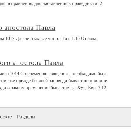
для исправления, для наставления в праведности. 2
о апостола Павла
а 1013 Для чистых все чисто. Тит, 1:15 Отсюда:
ого апостола Павла
Павла 1014 С переменою священства необходимо быть
енение же прежде бывшей заповеди бывает по причине
ди и закону пременение бывает &lt;…&gt;. Евр. 7:12,
оекте
Разделы