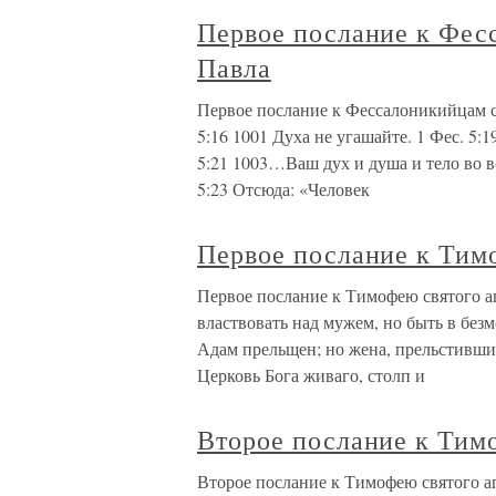
Первое послание к Фес
Павла
Первое послание к Фессалоникийцам св
5:16 1001 Духа не угашайте. 1 Фес. 5:
5:21 1003…Ваш дух и душа и тело во вс
5:23 Отсюда: «Человек
Первое послание к Тим
Первое послание к Тимофею святого а
властвовать над мужем, но быть в безм
Адам прельщен; но жена, прельстившис
Церковь Бога живаго, столп и
Второе послание к Тим
Второе послание к Тимофею святого а