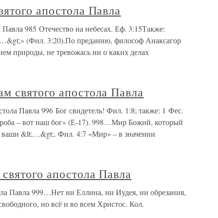
вятого апостола Павла
 Павла 985 Отечество на небесах. Еф. 3:15Также:
;…&gt;» (Фил. 3:20).По преданию, философ Анаксагор
ением природы, не тревожась ни о каких делах
м святого апостола Павла
ола Павла 996 Бог свидетель! Фил. 1:8; также: 1 Фес.
Утроба – вот наш бог» (Е-17). 998…Мир Божий, который
 ваши &lt;…&gt;. Фил. 4:7 «Мир» – в значении
 святого апостола Павла
ла Павла 999…Нет ни Еллина, ни Иудея, ни обрезания,
свободного, но всё и во всем Христос. Кол.