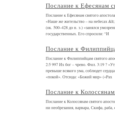
Послание к Ефесянам с
Послание к Ефесянам святого апостола
«Наше же жительство – на небесах &lt
(ок. 500–428 до н. э.) «занялся умозр
государственных. Его спросили: “И
Послание к Филиппийца
Послание к Филиппийцам святого апост
2:5 997 Их бог – чрево. Фил. 3:19 ? «
превыше всякого ума, соблюдет сердца
«покой». Отсюда: «Божий мир» («Pax
Послание к Колоссянам
Послание к Колоссянам святого апосто
ни необрезания, варвара, Скифа, раба, 