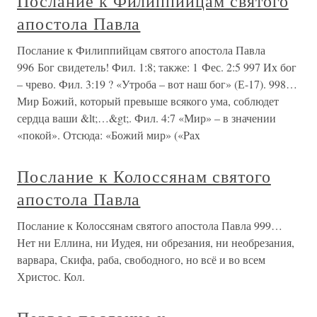
Послание к Филиппийцам святого
апостола Павла
Послание к Филиппийцам святого апостола Павла
996 Бог свидетель! Фил. 1:8; также: 1 Фес. 2:5 997 Их бог
– чрево. Фил. 3:19 ? «Утроба – вот наш бог» (Е-17). 998…
Мир Божий, который превыше всякого ума, соблюдет
сердца ваши &lt;…&gt;. Фил. 4:7 «Мир» – в значении
«покой». Отсюда: «Божий мир» («Pax
Послание к Колоссянам святого
апостола Павла
Послание к Колоссянам святого апостола Павла 999…
Нет ни Еллина, ни Иудея, ни обрезания, ни необрезания,
варвара, Скифа, раба, свободного, но всё и во всем
Христос. Кол.