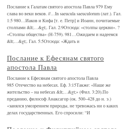
Послание к Галатам святого апостола Павла 979 Ему
слава во веки веков. //…In saeucula saeuculorum (лат.). Гал.
1:5 980…Иаков и Кифа [т. е. Петр] и Иоанн, почитаемые
столпами &lt;…&gt;. Гал. 2:9Отсюда: «столпы церкви». ?
«Столпы общества» (Н-759). 981…Ожидаем и надеемся
&lt;…&gt;. Гал. 5:5Отсюда: «Ждать и
Послание к Ефесянам святого
апостола Павла
Послание к Ефесянам святого апостола Павла
985 Отечество на небесах. Еф. 3:15Также: «Наше же
жительство – на небесах &lt;…&gt;» (Фил. 3:20).По
преданию, философ Анаксагор (ок. 500–428 до н. э.)
«занялся умозрением природы, не тревожась ни о каких
делах государственных. Его спросили: “И