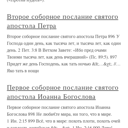
Второе соборное послание святого
апостола Петра
Второе соборное послание святого апостола Петра 896 У
Господа один день, как тысяча лет, и тысяча лет, как один
день. 2 Пет. 3:8 В Ветхом Завете: «Ибо пред очами
Твоими тысяча лет, как день вчерашний» (Пс. 89:5). 897
Придет же день Господень, как тать ночью &lt;…&gt;. //…
Яко тать в нощи
Первое соборное послание святого
апостола Иоанна Богослова
Первое соборное послание святого апостола Иоанна
Богослова 898 Не люби€те мира, ни того, что в мире.
1 Ин. 2:15 899 Всё, что в мире: похоть плоти, похоть очей
и гордость житейская &lt;…&gt;. 1 Ин. 2:16 900 Дети!