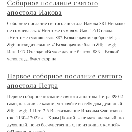
Соборное послание святого
апостола Иакова
Соборное послание святого апостола Иакова 881 Ни мало
не сомневаясь. // Ничтоже сумняся. Иак. 1:6 Отсюда:
«Ничтоже сумняшеся». 882 Всякое даяние доброе &lt;…
&gt; нисходит свыше. // Всяко даяние благо &lt;…&gt;.
Иак. 1:17 Отсюда: «Всякое даяние благо». 883…Всякий
человек да будет скор на
Первое соборное послание святого
апостола Петра
Первое соборное послание святого апостола Петра 890 И
сами, как живые камни, устрояйте из себя дом духовный
&lt;…&gt;. 1 Пет. 2:5 Высказывание Иоахима Флорского
(ок. 1130–1202): «…Храм [Божий] – не материальный, но
духовный, не из бесчувственных, но из живых камней»
(«Против иудеев»).