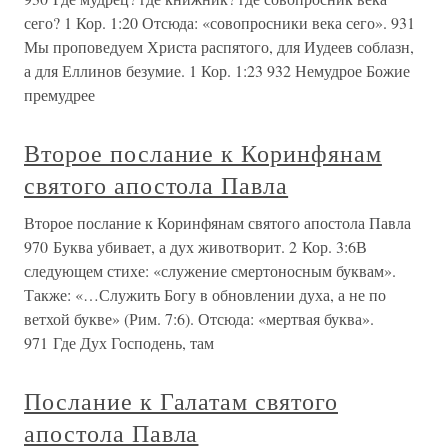
сего? 1 Кор. 1:20 Отсюда: «совопросники века сего». 931
Мы проповедуем Христа распятого, для Иудеев соблазн,
а для Еллинов безумие. 1 Кор. 1:23 932 Немудрое Божие
премудрее
Второе послание к Коринфянам
святого апостола Павла
Второе послание к Коринфянам святого апостола Павла
970 Буква убивает, а дух животворит. 2 Кор. 3:6В
следующем стихе: «служение смертоносным буквам».
Также: «…Служить Богу в обновлении духа, а не по
ветхой букве» (Рим. 7:6). Отсюда: «мертвая буква».
971 Где Дух Господень, там
Послание к Галатам святого
апостола Павла