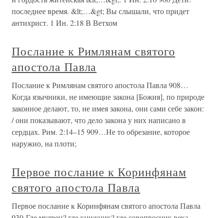
последнее время. &lt;…&gt; Вы слышали, что придет
антихрист. 1 Ин. 2:18 В Ветхом
Послание к Римлянам святого
апостола Павла
Послание к Римлянам святого апостола Павла 908…
Когда язычники, не имеющие закона [Божия], по природе
законное делают, то, не имея закона, они сами себе закон:
/ они показывают, что дело закона у них написано в
сердцах. Рим. 2:14–15 909…Не то обрезание, которое
наружно, на плоти;
Первое послание к Коринфянам
святого апостола Павла
Первое послание к Коринфянам святого апостола Павла
930 Где мудрец? где книжник? где совопросник века