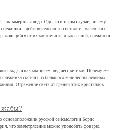
е, как замерзшая вода. Однако в таком случае, почему
о снежинки в действительности состоят из маленьких
 отражающийся от их многочисленных граней, снежинки
шая вода, а как мы знаем, лед бесцветный. Почему же
я снежинка состоит из большого количества ледяных
гранями. Отражение света от граней этих кристаллов
т жабы?
то основоположник русской сейсмологии Борис
ил, что землетрясение можно уподобить фонарю,