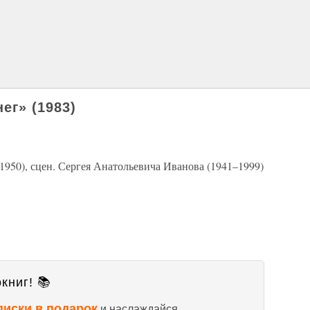
ег» (1983)
 1950), сцен. Сергея Анатольевича Иванова (1941–1999)
книг! 📚
писки в подарок
и наслаждайся