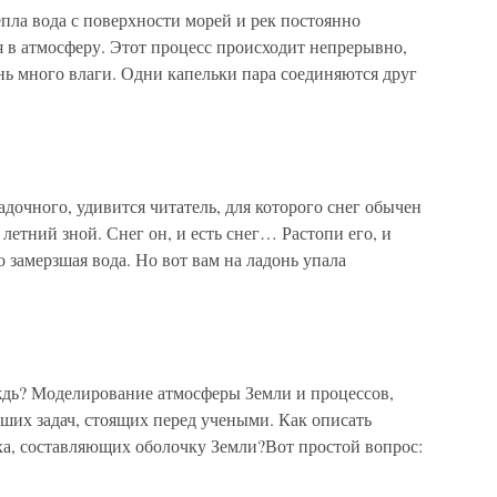
епла вода с поверхности морей и рек постоянно
я в атмосферу. Этот процесс происходит непрерывно,
нь много влаги. Одни капельки пара соединяются друг
адочного, удивится читатель, для которого снег обычен
 летний зной. Снег он, и есть снег… Растопи его, и
 замерзшая вода. Но вот вам на ладонь упала
ождь? Моделирование атмосферы Земли и процессов,
ших задач, стоящих перед учеными. Как описать
ха, составляющих оболочку Земли?Вот простой вопрос: