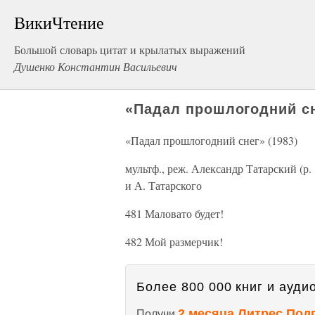
ВикиЧтение
Большой словарь цитат и крылатых выражений
Душенко Константин Васильевич
«Падал прошлогодний сн
«Падал прошлогодний снег» (1983)
мультф., реж. Александр Татарский (р.
и А. Татарского
481 Маловато будет!
482 Мой размерчик!
Более 800 000 книг и аудио
2 месяца Литрес Под
Получи