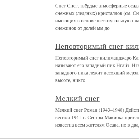
Снег Снег, твёрдые атмосферные осад
снежных (ледяных) кристаллов (см. Сн
имеющих в основе шестиугольную пла
снежинок от долей мм до
Неповторимый снег ки
Неповторимый снег килиманджаро Как 
называют его западный пик Нгайэ–Нга
западного пика лежит иссохший мерзлы
высоте, никто
Мелкий снег
Мелкий снег Роман (1943–1948) Дейст
весной 1941 г. Сестры Макиока принад
известна всем жителям Осака, но в дв