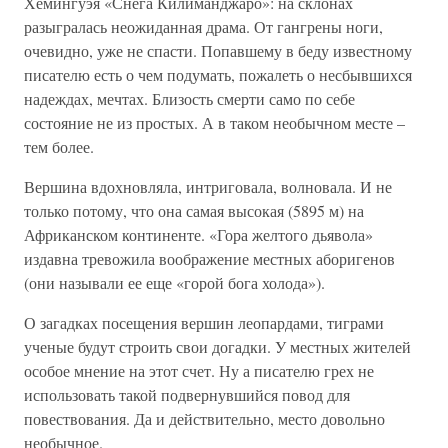
Хемингуэя «Снега Килиманджаро»: на склонах
разыгралась неожиданная драма. От гангрены ноги,
очевидно, уже не спасти. Попавшему в беду известному
писателю есть о чем подумать, пожалеть о несбывшихся
надеждах, мечтах. Близость смерти само по себе
состояние не из простых. А в таком необычном месте –
тем более.
Вершина вдохновляла, интриговала, волновала. И не
только потому, что она самая высокая (5895 м) на
Африканском континенте. «Гора желтого дьявола»
издавна тревожила воображение местных аборигенов
(они называли ее еще «горой бога холода»).
О загадках посещения вершин леопардами, тиграми
ученые будут строить свои догадки. У местных жителей
особое мнение на этот счет. Ну а писателю грех не
использовать такой подвернувшийся повод для
повествования. Да и действительно, место довольно
необычное.