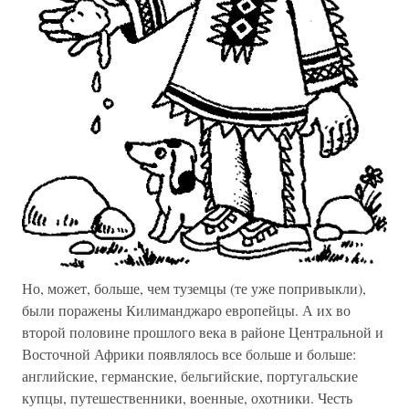
Но, может, больше, чем туземцы (те уже попривыкли),
были поражены Килиманджаро европейцы. А их во
второй половине прошлого века в районе Центральной и
Восточной Африки появлялось все больше и больше:
английские, германские, бельгийские, португальские
купцы, путешественники, военные, охотники. Честь