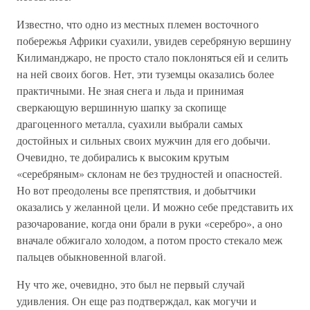
Известно, что одно из местных племен восточного
побережья Африки суахили, увидев серебряную вершину
Килиманджаро, не просто стало поклоняться ей и селить
на ней своих богов. Нет, эти туземцы оказались более
практичными. Не зная снега и льда и принимая
сверкающую вершинную шапку за скопище
драгоценного металла, суахили выбрали самых
достойных и сильных своих мужчин для его добычи.
Очевидно, те добирались к высоким крутым
«серебряным» склонам не без трудностей и опасностей.
Но вот преодолены все препятствия, и добытчики
оказались у желанной цели. И можно себе представить их
разочарование, когда они брали в руки «серебро», а оно
вначале обжигало холодом, а потом просто стекало меж
пальцев обыкновенной влагой.
Ну что же, очевидно, это был не первый случай
удивления. Он еще раз подтверждал, как могучи и