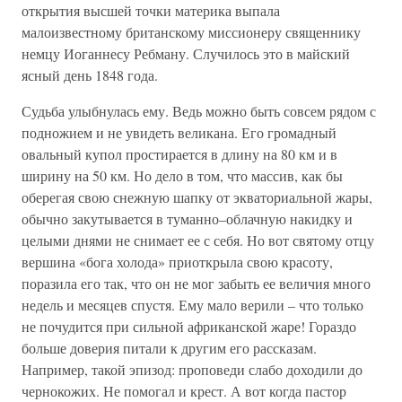
открытия высшей точки материка выпала
малоизвестному британскому миссионеру священнику
немцу Иоганнесу Ребману. Случилось это в майский
ясный день 1848 года.
Судьба улыбнулась ему. Ведь можно быть совсем рядом с
подножием и не увидеть великана. Его громадный
овальный купол простирается в длину на 80 км и в
ширину на 50 км. Но дело в том, что массив, как бы
оберегая свою снежную шапку от экваториальной жары,
обычно закутывается в туманно–облачную накидку и
целыми днями не снимает ее с себя. Но вот святому отцу
вершина «бога холода» приоткрыла свою красоту,
поразила его так, что он не мог забыть ее величия много
недель и месяцев спустя. Ему мало верили – что только
не почудится при сильной африканской жаре! Гораздо
больше доверия питали к другим его рассказам.
Например, такой эпизод: проповеди слабо доходили до
чернокожих. Не помогал и крест. А вот когда пастор