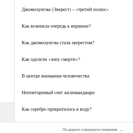
Джомолунгма (Эверест) – «третий полюс»
Как возникла очередь к вершине?
Как джомолунгма стала эверестом?
Как одолели «зону смерти»?
В центре внимания человечества
Неповторимый снег килиманджаро
Как серебро превратилось в воду?
Что понадобилось леопарду на вершине?
→
По дороге совершенствования