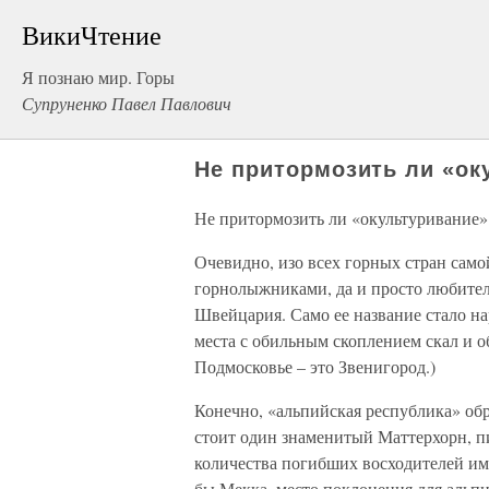
ВикиЧтение
Я познаю мир. Горы
Супруненко Павел Павлович
Не притормозить ли «ок
Не притормозить ли «окультуривание»
Очевидно, изо всех горных стран сам
горнолыжниками, да и просто любител
Швейцария. Само ее название стало н
места с обильным скоплением скал и о
Подмосковье – это Звенигород.)
Конечно, «альпийская республика» об
стоит один знаменитый Маттерхорн, пи
количества погибших восходителей им
бы Мекка, место поклонения для альп