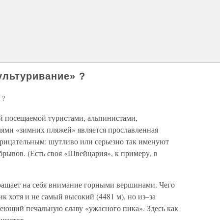
ультуривание» ?
 ?
ой посещаемой туристами, альпинистами,
ями «зимних пляжей» является прославленная
арицательным: шутливо или серьезно так именуют
брывов. (Есть своя «Швейцария», к примеру, в
ращает на себя внимание горными вершинами. Чего
к хотя и не самый высокий (4481 м), но из–за
еющий печальную славу «ужасного пика». Здесь как
инистов.