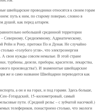
ные швейцарские проводники относятся к своим горам
ем: путь к ним, по старому поверью, словно в
м душой, как перед алтарем.
 сравнительно небольшой срединной территории
 – Северному, Средиземному, Адриатическому,
й Рейн и Рону, притоки По и Дуная. Не случайно
только «голубого угля», что электроэнергия
а. А свои нужды совсем немалые. В этой стране
ки, турбины, дизели, приборы, красители, лекарства,
ового производства!). И знаменитые швейцарские
зря же и само название Швейцарии переводится как
спорта, а он и на горах, и под горами. Здесь больше,
– Сен–Готардский, 15–километровый, самый
ельсовые пути. (Средний рельс – с зубчатой насечкой.)
емых телефериков, понастроено столько, что экологи