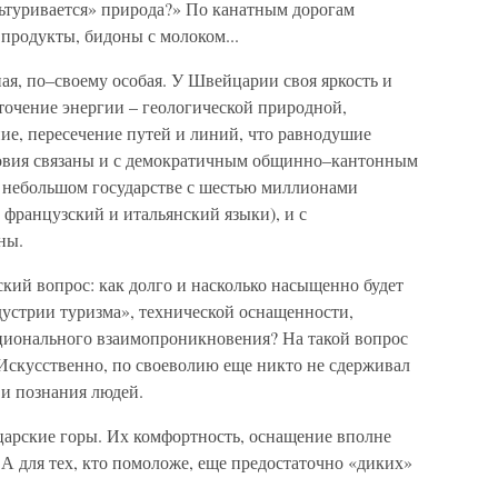
льтуривается» природа?» По канатным дорогам
, продукты, бидоны с молоком...
ная, по–своему особая. У Швейцарии своя яркость и
оточение энергии – геологической природной,
ние, пересечение путей и линий, что равнодушие
ловия связаны и с демократичным общинно–кантонным
в небольшом государстве с шестью миллионами
французский и итальянский языки), и с
ны.
ский вопрос: как долго и насколько насыщенно будет
дустрии туризма», технической оснащенности,
ционального взаимопроникновения? На такой вопрос
 Искусственно, по своеволию еще никто не сдерживал
 и познания людей.
арские горы. Их комфортность, оснащение вполне
А для тех, кто помоложе, еще предостаточно «диких»