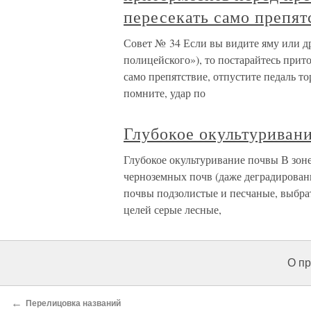
пересекать само препят
Совет № 34 Если вы видите яму или др
полицейского»), то постарайтесь прито
само препятствие, отпустите педаль т
помните, удар по
Глубокое окультуриван
Глубокое окультуривание почвы В зоне
черноземных почв (даже деградированн
почвы подзолистые и песчаные, выбрат
целей серые лесные,
О пр
←
Перелицовка названий