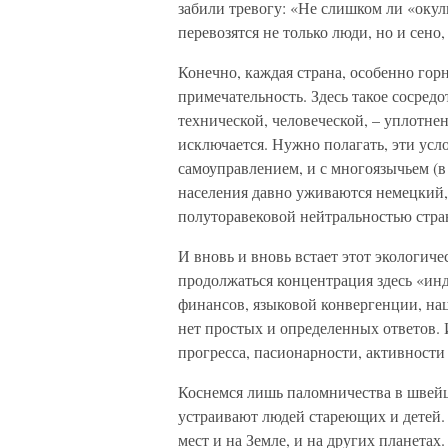
забили тревогу: «Не слишком ли «оку
перевозятся не только люди, но и сено
Конечно, каждая страна, особенно гор
примечательность. Здесь такое сосред
технической, человеческой, – уплотне
исключается. Нужно полагать, эти ус
самоуправлением, и с многоязычьем (
населения давно уживаются немецкий, 
полуторавековой нейтральностью стра
И вновь и вновь встает этот экологиче
продолжаться концентрация здесь «ин
финансов, языковой конвергенции, на
нет простых и определенных ответов.
прогресса, пасионарности, активности
Коснемся лишь паломничества в швейц
устраивают людей стареющих и детей. 
мест и на Земле, и на других планетах.