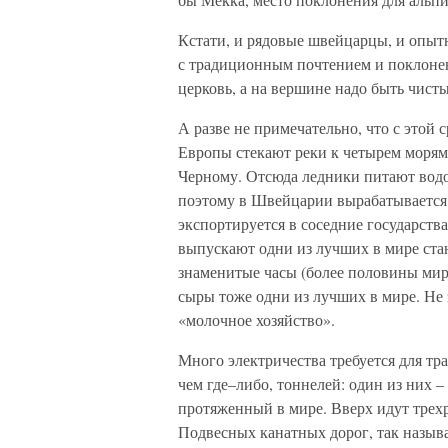
Кстати, и рядовые швейцарцы, и опыт
с традиционным почтением и поклонени
церковь, а на вершине надо быть чисты
А разве не примечательно, что с этой
Европы стекают реки к четырем морям
Черному. Отсюда ледники питают водо
поэтому в Швейцарии вырабатывается с
экспортируется в соседние государств
выпускают одни из лучших в мире стан
знаменитые часы (более половины мир
сыры тоже одни из лучших в мире. Не 
«молочное хозяйство».
Много электричества требуется для тран
чем где–либо, тоннелей: один из них 
протяженный в мире. Вверх идут трехр
Подвесных канатных дорог, так называ