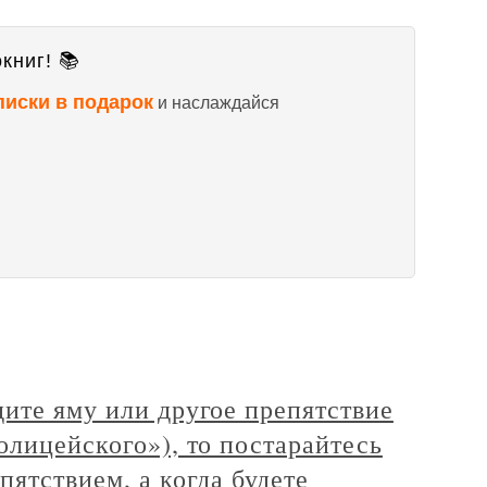
книг! 📚
писки в подарок
и наслаждайся
ите яму или другое препятствие
олицейского»), то постарайтесь
пятствием, а когда будете