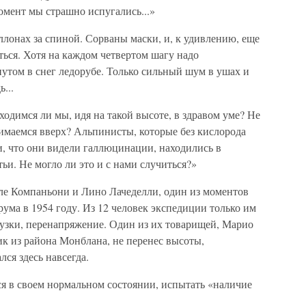
омент мы страшно испугались...»
аллонах за спиной. Сорваны маски, и, к удивлению, еще
ься. Хотя на каждом четвертом шагу надо
нутом в снег ледорубе. Только сильный шум в ушах и
...
ходимся ли мы, идя на такой высоте, в здравом уме? Не
нимаемся вверх? Альпинисты, которые без кислорода
и, что они видели галлюцинации, находились в
тьи. Не могло ли это и с нами случиться?»
ле Компаньони и Лино Лачеделли, один из моментов
рума в 1954 году. Из 12 человек экспедиции только им
рузки, перенапряжение. Один из их товарищей, Марио
к из района Монблана, не перенес высоты,
лся здесь навсегда.
ся в своем нормальном состоянии, испытать «наличие