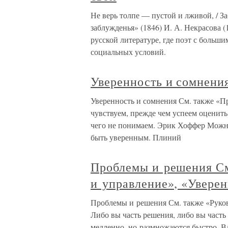
Не верь толпе — пустой и лживой, / З
заблужденья» (1846) И. А. Некрасова 
русской литературе, где поэт с боль
социальных условий.
Уверенность и сомнени
Уверенность и сомнения См. также «П
чувствуем, прежде чем успеем оценит
чего не понимаем. Эрик Хоффер Можно
быть уверенным. Плиний
Проблемы и решения См
и управление», «Увере
Проблемы и решения См. также «Руков
Либо вы часть решения, либо вы час
медленно, но размножаются быстро. В