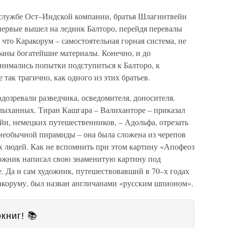
 службе Ост–Индской компании, братья Шлагинтвейн
впервые вышел на ледник Балторо, перейдя перевалы
 что Каракорум – самостоятельная горная система, не
раны богатейшие материалы. Конечно, и до
имались попытки подступиться к Балторо, к
 так трагично, как одного из этих братьев.
одозревали разведчика, осведомителя, доносителя.
лыханных. Тиран Кашгара – Валиханторе – приказал
йн, немецких путешественников, – Адольфа, отрезать
 необычной пирамиды – она была сложена из черепов
 людей. Как не вспомнить при этом картину «Апофеоз
дожник написал свою знаменитую картину под
. Да и сам художник, путешествовавший в 70–х годах
акоруму, был назван англичанами «русским шпионом».
книг! 📚