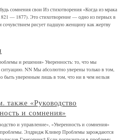
абудь сомнения свои Из стихотворения «Когда из мрака
(1821 — 1877). Это стихотворение — одно из первых в
шим сочувствием рисует падшую женщину как жертву
я
роблемы и решения» Уверенность: то, что мы
ь ситуацию. NN Мы абсолютно уверены только в том,
 быть уверенным лишь в том, что ни в чем нельзя
. также «Руководство
нность и сомнения»
одство и управление», «Уверенность и сомнения»
ть проблемы. Элдридж Кливер Проблемы зарождаются
ладислав Гжегорчик* Если погрузиться в проблему