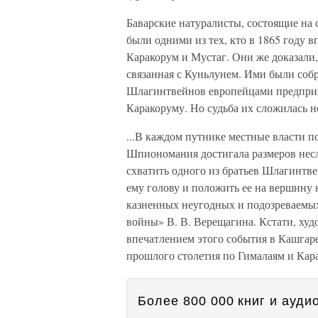
Баварские натуралисты, состоящие на
были одними из тех, кто в 1865 году 
Каракорум и Мустаг. Они же доказали,
связанная с Куньлунем. Ими были соб
Шлагинтвейнов европейцами предприн
Каракоруму. Но судьба их сложилась не
...В каждом путнике местные власти п
Шпиономания достигала размеров нес
схватить одного из братьев Шлагинтве
ему голову и положить ее на вершину
казненных неугодных и подозреваемых
войны» В. В. Верещагина. Кстати, ху
впечатлением этого события в Кашгаре
прошлого столетия по Гималаям и Кар
Более 800 000 книг и аудио