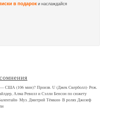
писки в подарок
и наслаждайся
 сомнения
3 — США (106 мин)? Произв. U (Джек Скерболл)· Реж.
дер, Алма Ревилл и Сэлли Бенсон по сюжету
Валентайн· Муз. Дмитрий Тёмкин· В ролях Джозеф
ли