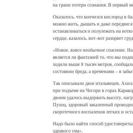
на грани потери сознания. В первый м
Оказалось, что кончился кислород в б
можно жить, дышать и даже передвигат
останавливаться и полулежать на вотк
сердце, казалось, вот–вот разорвет грудь
«Новое, вовсе необычное спасение. На
является ли фантазией то, что мы под
ходили выше 8 тысяч метров, сообщал
состоянии бреда, а временами – в забы
Так описывали двое итальянцев, Ахил
при подъеме на Чогори в горах Карако
двоим удалось выдержать высоту, наг
Пухоц, здоровый закаленный проводни
скоротечного воспаления легких и оста
Надо было найти способ удостоверить
здравого ума».