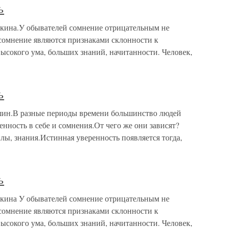
ь
кина.У обывателей сомнение отрицательным не
 сомнение являются признаками склонности к
ысокого ума, больших знаний, начитанности. Человек,
ь
ин.В разные периоды времени большинство людей
енность в себе и сомнения.От чего же они зависят?
илы, знания.Истинная уверенность появляется тогда,
ь
кина У обывателей сомнение отрицательным не
 сомнение являются признаками склонности к
ысокого ума, больших знаний, начитанности. Человек,