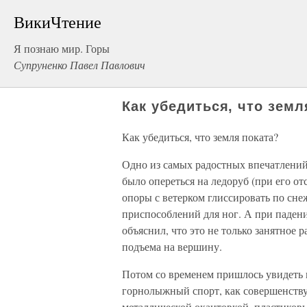
ВикиЧтение
Я познаю мир. Горы
Супруненко Павел Павлович
Как убедиться, что земл
Как убедиться, что земля поката?
Одно из самых радостных впечатлений
было опереться на ледоруб (при его от
опоры с ветерком глиссировать по сн
приспособлений для ног. А при падени
объяснил, что это не только занятное 
подъема на вершину.
Потом со временем пришлось увидеть 
горнолыжный спорт, как совершенству
металлической окантовкой, пластиков