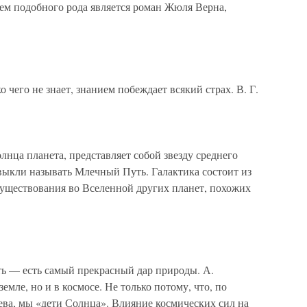
м подобного рода является роман Жюля Верна,
о чего не знает, знанием побеждает всякий страх. В. Г.
лнца планета, представляет собой звезду среднего
выкли называть Млечный Путь. Галактика состоит из
существования во Вселенной других планет, похожих
ть — есть самый прекрасный дар природы. А.
мле, но и в космосе. Не только потому, что, по
ва, мы «дети Солнца». Влияние космических сил на