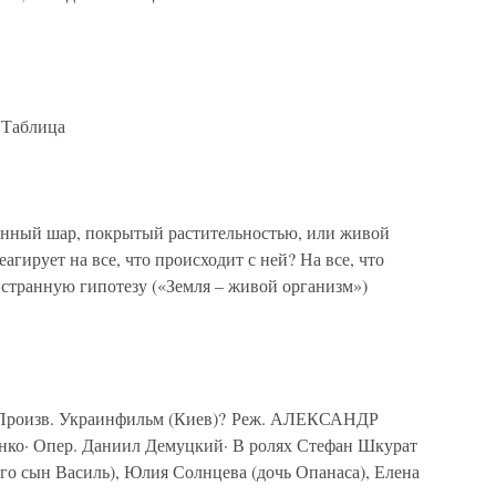
 Таблица
менный шар, покрытый растительностью, или живой
агирует на все, что происходит с ней? На все, что
у странную гипотезу («Земля – живой организм»)
· Произв. Украинфильм (Киев)? Реж. АЛЕКСАНДР
о· Опер. Даниил Демуцкий· В ролях Стефан Шкурат
го сын Василь), Юлия Солнцева (дочь Опанаса), Елена