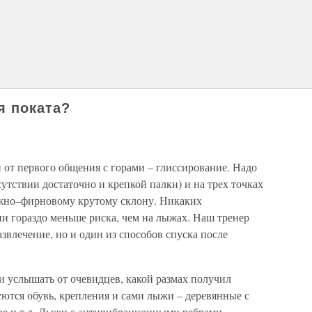
я поката?
 от первого общения с горами – глиссирование. Надо
сутствии достаточно и крепкой палки) и на трех точках
ежно–фирновому крутому склону. Никаких
и гораздо меньше риска, чем на лыжах. Наш тренер
развлечение, но и один из способов спуска после
и услышать от очевидцев, какой размах получил
ются обувь, крепления и сами лыжи – деревянные с
ые и т.д. Лыжи с антивибрационными ребрами