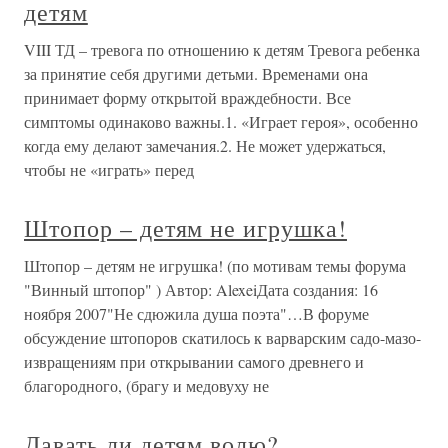
детям
VIII ТД – тревога по отношению к детям Тревога ребенка
за принятие себя другими детьми. Временами она
принимает форму открытой враждебности. Все
симптомы одинаково важны.1. «Играет героя», особенно
когда ему делают замечания.2. Не может удержаться,
чтобы не «играть» перед
Штопор – детям не игрушка!
Штопор – детям не игрушка! (по мотивам темы форума
"Винный штопор" ) Автор: AlexeiДата создания: 16
ноября 2007"Не сдюжила душа поэта"…В форуме
обсуждение штопоров скатилось к варварским садо-мазо-
извращениям при открывании самого древнего и
благородного, (брагу и медовуху не
Давать ли детям волю?