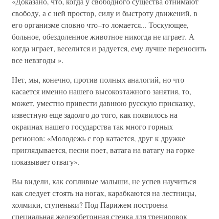
«Доказано, что, когда у свободного существа отнимают
свободу, а с ней простор, силу и быстроту движений, в
его организме словно что–то ломается... Тоскующее,
больное, обездоленное животное никогда не играет. А
когда играет, веселится и радуется, ему лучше переносить
все невзгоды ».
Нет, мы, конечно, против полных аналогий, но что
касается именно нашего высокоэтажного занятия, то,
может, уместно привести давнюю русскую присказку,
известную еще задолго до того, как появилось на
окраинах нашего государства так много горных
регионов: «Молодежь с гор катается, друг к дружке
приглядывается, песни поет, ватага на ватагу на горке
показывает отвагу».
Вы видели, как сопливые малыши, не успев научиться
как следует стоять на ногах, карабкаются на лестницы,
холмики, ступеньки? Под Парижем построена
специальная железобетонная стенка для тренировок