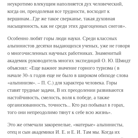
неукротимо влекущим наполняется дух человеческий,
когда он, преодолевая все трудности, восходит к
вершинам...Где же такое сверканье, такая духовная
насыщенность, как не среди этих драгоценных снегов».
Особенно любят горы люди науки. Среди классных
альпинистов десятки выдающихся ученых, уже не говоря
о многочисленных научных работниках. Знаменитый
академик руководитель многих экспедиций О. Ю. Шмидт
объяснял: «Еще важнее значение горного туризма ( в
начале 30–х годов еще не было в широком обиходе слова
«альпинизм». – П. С.) для характера человека. Горы
ставят трудные задачи, В их преодолении развиваются
настойчивость, смелость, воля к победе, а также
организованность, точность... Кто раз побывал в горах,
того они непреодолимо тянут к себе всю жизнь».
Это же отмечали закоренелые, «матерые» альпинисты,
отец и сын академики И. Е. и Е. И. Там мы. Когда их