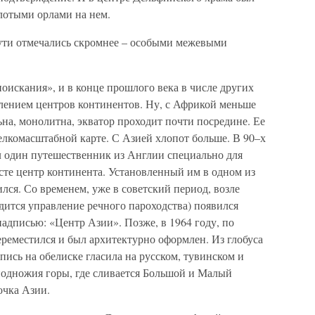
лотыми орлами на нем.
ути отмечались скромнее – особыми межевыми
оискания», и в конце прошлого века в числе других
елением центров континентов. Ну, с Африкой меньше
льна, монолитна, экватор проходит почти посредине. Ее
елкомасштабной карте. С Азией хлопот больше. В 90–х
л один путешественник из Англии специально для
есте центр континента. Установленный им в одном из
лся. Со временем, уже в советский период, возле
дится управление речного пароходства) появился
адписью: «Центр Азии». Позже, в 1964 году, по
реместился и был архитектурно оформлен. Из глобуса
ись на обелиске гласила на русском, тувинском и
у подножия горы, где сливается Большой и Малый
очка Азии.