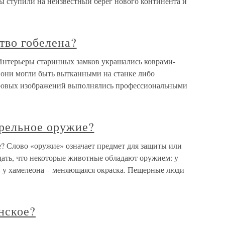
цы ступили на неизвестный берег нового континента и
тво гобелена?
 Интерьеры старинных замков украшались коврами-
они могли быть вытканными на станке либо
овых изображений выполнялись профессиональными
трельное оружие?
е? Слово «оружие» означает предмет для защиты или
ать, что некоторые животные обладают оружием: у
ь, у хамелеона – меняющаяся окраска. Пещерные люди
нское?