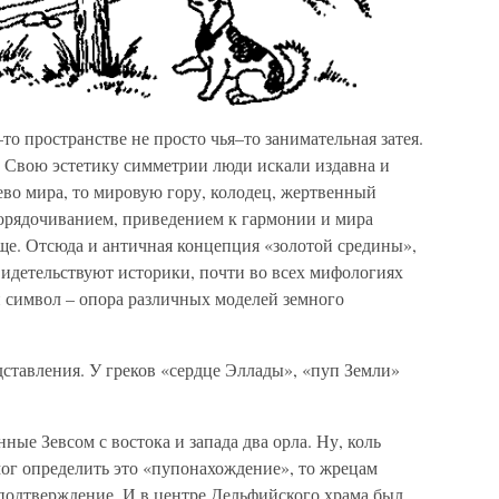
то пространстве не просто чья–то занимательная затея.
. Свою эстетику симметрии люди искали издавна и
ево мира, то мировую гору, колодец, жертвенный
упорядочиванием, приведением к гармонии и мира
е. Отсюда и античная концепция «золотой средины»,
видетельствуют историки, почти во всех мифологиях
 символ – опора различных моделей земного
дставления. У греков «сердце Эллады», «пуп Земли»
нные Зевсом с востока и запада два орла. Ну, коль
ог определить это «пупонахождение», то жрецам
 подтверждение. И в центре Дельфийского храма был