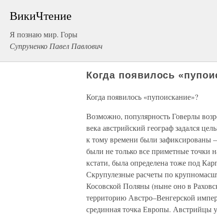
ВикиЧтение
Я познаю мир. Горы
Супруненко Павел Павлович
Когда появилось «пупои
Когда появилось «пупоискание»?
Возможно, популярность Говерлы возр
века австрийский географ задался цел
к тому времени были зафиксированы –
были не только все приметные точки на
кстати, была определена тоже под Кар
Скрупулезные расчеты по крупномасшт
Косовской Поляны (ныне оно в Раховс
территорию Австро–Венгерской импери
срединная точка Европы. Австрийцы у