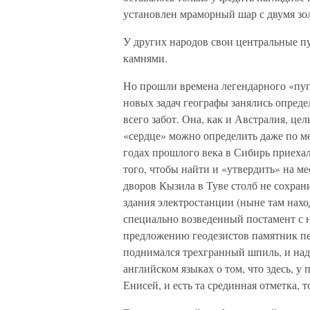
установлен мраморный шар с двумя зо
У других народов свои центральные п
камнями.
Но прошли времена легендарного «пуп
новых задач географы занялись опред
всего забот. Она, как и Австралия, це
«сердце» можно определить даже по м
годах прошлого века в Сибирь приеха
того, чтобы найти и «утвердить» на м
дворов Кызила в Туве столб не сохрани
здания электростанции (ныне там нахо
специально возведенный постамент с н
предложению геодезистов памятник пе
поднимался трехгранный шпиль, и надп
английском языках о том, что здесь, 
Енисей, и есть та срединная отметка, т