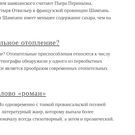
лем шампанского считают Пьера Периньона,
астыря Отвильер в французской провинции Шампань.
 в Шампани имеет меньшее содержание сахара, чем на
альное отопление?
ие? Отопительные приспособления относятся к числу
Этнографы обнаружили у одного из первобытных
ое является прообразом современных отопительных
слово «роман»
Но одновременно с тонкой провансальской поэзией
 литературный жанр, которому выпала более
оначалу всегда стихотворный, а затем и прозаический.