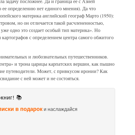
ла задачу посложнее. Да и граница ее с Азией
о ее определению нет единого мнения). Да что
опейского материка английский географ Марто (1950):
тровом, но он отличается такой расчлененностью,
уже одно это создает особый тип материка». Но
и картографов с определением центра самого обжитого
внимательных и любознательных путешественников.
ентра» и трона царицы карпатских вершин, как пышно
кие путеводители. Может, с привкусом иронии? Как
 свидание с ней может и не состояться.
книг! 📚
писки в подарок
и наслаждайся