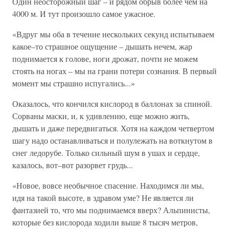
Один неосторожный шаг – и рядом обрыв более чем на
4000 м. И тут произошло самое ужасное.
«Вдруг мы оба в течение нескольких секунд испытываем
какое–то страшное ощущение – дышать нечем, жар
поднимается к голове, ноги дрожат, почти не можем
стоять на ногах – мы на грани потери сознания. В первый
момент мы страшно испугались...»
Оказалось, что кончился кислород в баллонах за спиной.
Сорваны маски, и, к удивлению, еще можно жить,
дышать и даже передвигаться. Хотя на каждом четвертом
шагу надо останавливаться и полулежать на воткнутом в
снег ледорубе. Только сильный шум в ушах и сердце,
казалось, вот–вот разорвет грудь...
«Новое, вовсе необычное спасение. Находимся ли мы,
идя на такой высоте, в здравом уме? Не является ли
фантазией то, что мы поднимаемся вверх? Альпинисты,
которые без кислорода ходили выше 8 тысяч метров,