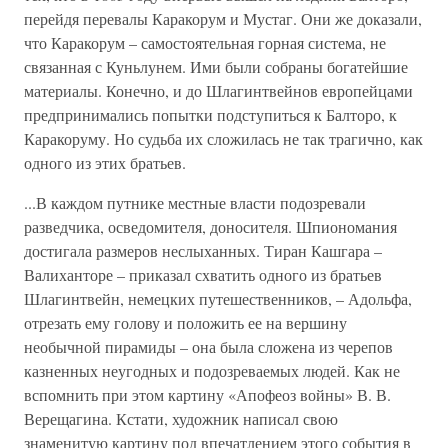
перейдя перевалы Каракорум и Мустаг. Они же доказали,
что Каракорум – самостоятельная горная система, не
связанная с Куньлунем. Ими были собраны богатейшие
материалы. Конечно, и до Шлагинтвейнов европейцами
предпринимались попытки подступиться к Балторо, к
Каракоруму. Но судьба их сложилась не так трагично, как
одного из этих братьев.
...В каждом путнике местные власти подозревали
разведчика, осведомителя, доносителя. Шпиономания
достигала размеров неслыханных. Тиран Кашгара –
Валиханторе – приказал схватить одного из братьев
Шлагинтвейн, немецких путешественников, – Адольфа,
отрезать ему голову и положить ее на вершину
необычной пирамиды – она была сложена из черепов
казненных неугодных и подозреваемых людей. Как не
вспомнить при этом картину «Апофеоз войны» В. В.
Верещагина. Кстати, художник написал свою
знаменитую картину под впечатлением этого события в