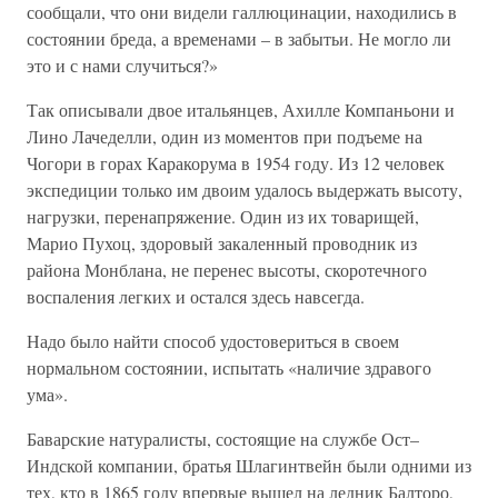
сообщали, что они видели галлюцинации, находились в
состоянии бреда, а временами – в забытьи. Не могло ли
это и с нами случиться?»
Так описывали двое итальянцев, Ахилле Компаньони и
Лино Лачеделли, один из моментов при подъеме на
Чогори в горах Каракорума в 1954 году. Из 12 человек
экспедиции только им двоим удалось выдержать высоту,
нагрузки, перенапряжение. Один из их товарищей,
Марио Пухоц, здоровый закаленный проводник из
района Монблана, не перенес высоты, скоротечного
воспаления легких и остался здесь навсегда.
Надо было найти способ удостовериться в своем
нормальном состоянии, испытать «наличие здравого
ума».
Баварские натуралисты, состоящие на службе Ост–
Индской компании, братья Шлагинтвейн были одними из
тех, кто в 1865 году впервые вышел на ледник Балторо,