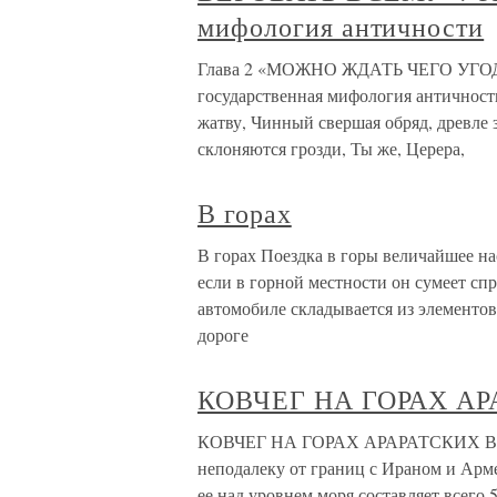
мифология античности
Глава 2 «МОЖНО ЖДАТЬ ЧЕГО УГО
государственная мифология античност
жатву, Чинный свершая обряд, древле 
склоняются грозди, Ты же, Церера,
В горах
В горах Поездка в горы величайшее на
если в горной местности он сумеет сп
автомобиле складывается из элементо
дороге
КОВЧЕГ НА ГОРАХ А
КОВЧЕГ НА ГОРАХ АРАРАТСКИХ В вос
неподалеку от границ с Ираном и Арм
ее над уровнем моря составляет всего 