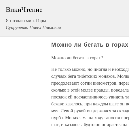
ВикиЧтение
Я познаю мир. Горы
Супруненко Павел Павлович
Можно ли бегать в горах
Можно ли бегать в горах?
Не только можно, но иногда и необход
случаях бега тибетских монахов. Молв
преодолевают сотни километров, переш
сколько в этой молве правды, поведал
поездок ей посчастливилось увидеть та
бежал: казалось, при каждом шаге он в
мяч. Левой рукой он держался за скла
пурба. Монахлама на ходу заносил впе
шаг, и казалось, будто он опирается на