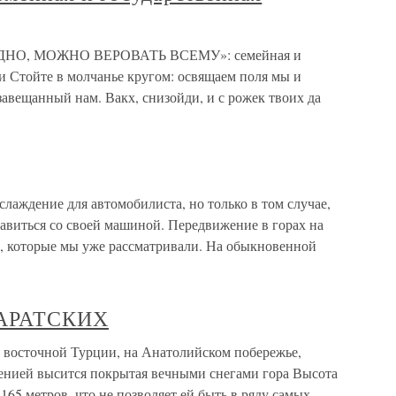
ДНО, МОЖНО ВЕРОВАТЬ ВСЕМУ»: семейная и
и Стойте в молчанье кругом: освящаем поля мы и
завещанный нам. Вакх, снизойди, и с рожек твоих да
слаждение для автомобилиста, но только в том случае,
равиться со своей машиной. Передвижение в горах на
в, которые мы уже рассматривали. На обыкновенной
РАРАТСКИХ
точной Турции, на Анатолийском побережье,
енией высится покрытая вечными снегами гора Высота
5165 метров, что не позволяет ей быть в ряду самых