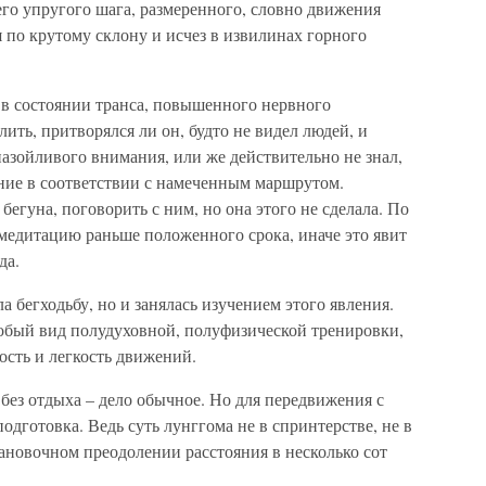
его упругого шага, размеренного, словно движения
я по крутому склону и исчез в извилинах горного
я в состоянии транса, повышенного нервного
ить, притворялся ли он, будто не видел людей, и
 назойливого внимания, или же действительно не знал,
ение в соответствии с намеченным маршрутом.
егуна, поговорить с ним, но она этого не сделала. По
медитацию раньше положенного срока, иначе это явит
да.
 бегходьбу, но и занялась изучением этого явления.
обый вид полудуховной, полуфизической тренировки,
ость и легкость движений.
без отдыха – дело обычное. Но для передвижения с
одготовка. Ведь суть лунггома не в спринтерстве, не в
тановочном преодолении расстояния в несколько сот