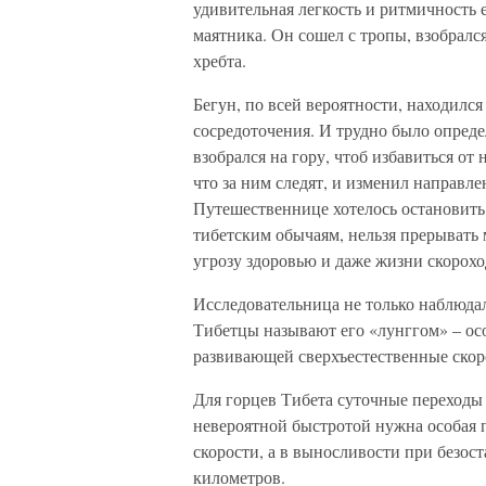
удивительная легкость и ритмичность 
маятника. Он сошел с тропы, взобралс
хребта.
Бегун, по всей вероятности, находилс
сосредоточения. И трудно было определ
взобрался на гору, чтоб избавиться от
что за ним следят, и изменил направл
Путешественнице хотелось остановить б
тибетским обычаям, нельзя прерывать 
угрозу здоровью и даже жизни скорохо
Исследовательница не только наблюдала
Тибетцы называют его «лунггом» – ос
развивающей сверхъестественные скор
Для горцев Тибета суточные переходы 
невероятной быстротой нужна особая п
скорости, а в выносливости при безос
километров.