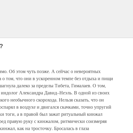
?
имо. Об этом чуть позже. А сейчас о невероятных
а о том, что они в ускоренном темпе без отдыха и пищи
агнула далеко за пределы Тибета, Гималаев. О том,
а индолог Александра Давид–Неэль. В одной из своих
кого необычного скорохода. Нельзя сказать, что он
оспарял в воздухе и двигался скачками, точно упругий
дки тоги, а в правой был зажат ритуальный кинжал
ред правую руку с кинжалом, ритмически соизмеряя
 кинжал, как на тросточку. Бросалась в глаза