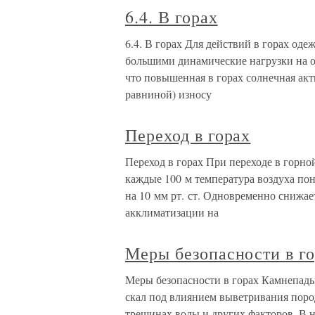
6.4. В горах
6.4. В горах Для действий в горах од
большими динамические нагрузки на о
что повышенная в горах солнечная ак
равниной) износу
Переход в горах
Переход в горах При переходе в горно
каждые 100 м температура воздуха пон
на 10 мм рт. ст. Одновременно снижает
акклиматизации на
Меры безопасности в г
Меры безопасности в горах Камнепады
скал под влиянием выветривания пород
трещинах воды и других факторов. В н