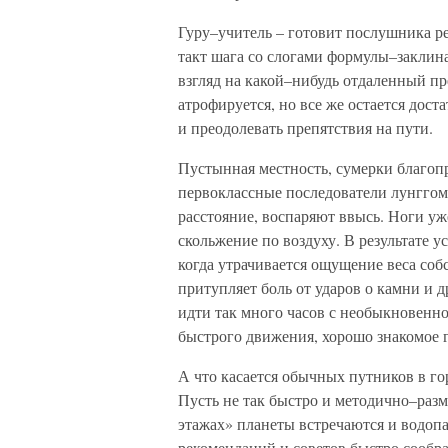
Гуру–учитель – готовит послушника ре
такт шага со слогами формулы–заклин
взгляд на какой–нибудь отдаленный пр
атрофируется, но все же остается дос
и преодолевать препятствия на пути.
Пустынная местность, сумерки благопр
первоклассные последователи лунггом
расстояние, воспаряют ввысь. Ноги уж
скольжение по воздуху. В результате 
когда утрачивается ощущение веса соб
притупляет боль от ударов о камни и 
идти так много часов с необыкновенн
быстрого движения, хорошо знакомое
А что касается обычных путников в го
Пусть не так быстро и методично–разме
этажах» планеты встречаются и водопа
рекомендаций и советов быстро сообра