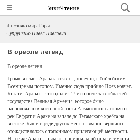
ВикиЧтение
Я познаю мир. Горы
Супруненко Павел Павлович
В ореоле легенд
В ореоле легенд
Громкая слава Арарата связана, конечно, с библейским
Всемирным потопом. Именно сюда прибило Ноев ковчег.
Кстати, Арарат – это одна из 15 исторических областей
государства Великая Армения, которое было
расположено в восточной части Армянского нагорья от
рек Евфрат и Араке на западе до Тегамского хребта на
востоке. Как и в ряде других мест, название вершины
отождествлялось с топонимом прилегающей местности.
Ныне же Арарат – символ национальной независимости