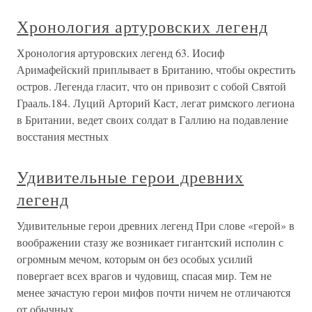
Хронология артуровских легенд
Хронология артуровских легенд 63. Иосиф
Аримафейский приплывает в Британию, чтобы окрестить
остров. Легенда гласит, что он привозит с собой Святой
Грааль.184. Луций Арторий Каст, легат римского легиона
в Британии, ведет своих солдат в Галлию на подавление
восстания местных
Удивительные герои древних
легенд
Удивительные герои древних легенд При слове «герой» в
воображении стазу же возникает гигантский исполин с
огромным мечом, которым он без особых усилий
повергает всех врагов и чудовищ, спасая мир. Тем не
менее зачастую герои мифов почти ничем не отличаются
от обычных