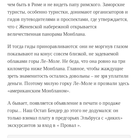
чем быть в Риме и не видеть папу римского. Заморские
туристы, особенно туристки, донимают организаторов и
гидов путеводителями и проспектами, где утверждается,
что с Женевской набережной открывается
величественная панорама Монблана.
И тогда гиды приноравливаются: они не моргнув глазом
показывают на конус совсем близкой, не задеваемой
облаками горы Ле–Моле. Не беда, что она ровно на три
километра ниже Монблана. Главное, чтобы жаждущие
зреть знаменитость остались довольны – не зря уплатили
деньги. Поэтому милую горку Ле–Моле и прозвали здесь
«американским Монбланом».
А бывает, появляется объявление в печати о продаже
горы... Наш Остап Бендер до этого не додумался: он
только взимал плату в предгорьях Эльбруса с «диких»
экскурсантов за вход в « Провал ».