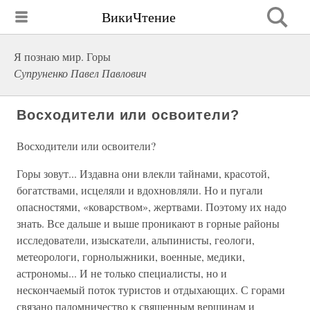
ВикиЧтение
Я познаю мир. Горы
Супруненко Павел Павлович
Восходители или освоители?
Восходители или освоители?
Горы зовут... Издавна они влекли тайнами, красотой,
богатствами, исцеляли и вдохновляли. Но и пугали
опасностями, «коварством», жертвами. Поэтому их надо
знать. Все дальше и выше проникают в горные районы
исследователи, изыскатели, альпинисты, геологи,
метеорологи, горнолыжники, военные, медики,
астрономы... И не только специалисты, но и
нескончаемый поток туристов и отдыхающих. С горами
связано паломничество к священным вершинам и