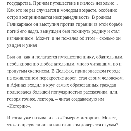
государства. Причем путешествие началось невольно...
Как это не раз случается в молодом возрасте, особенно
остро воспринимается несправедливость. В родном
Галикарнасе он выступил против тирании (в этой борьбе
погиб его дядя), вынужден был покинуть родину и стал
изгнанником. Может, и не пожалел об этом – сколько он
увидел и узнал!
Был он, как и полагается путешественнику, обаятельным,
необыкновенно любознательным, много читавшим, но и
тронутым скепсисом. В Дельфах, припарнасском городе
на оживленном перекрестке дорог, стал своим человеком,
в Афинах входил в круг самых образованных граждан,
пользовался большой популярностью рассказчика, или,
говоря точнее, лектора, – читал создаваемую им
«Историю».
И тогда уже называли его «Гомером истории». Может,
что–то преувеличивал или слишком доверялся слухам?