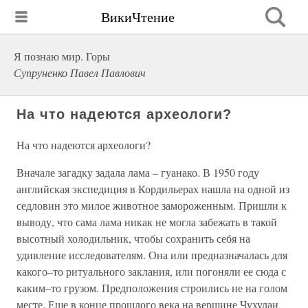
ВикиЧтение
Я познаю мир. Горы
Супруненко Павел Павлович
На что надеются археологи?
На что надеются археологи?
Вначале загадку задала лама – гуанако. В 1950 году
английская экспедиция в Кордильерах нашла на одной из
седловин это милое животное замороженным. Пришли к
выводу, что сама лама никак не могла забежать в такой
высотный холодильник, чтобы сохранить себя на
удивление исследователям. Она или предназначалась для
какого–то ритуального заклания, или погоняли ее сюда с
каким–то грузом. Предположения строились не на голом
месте. Еще в конце прошлого века на вершине Чухулаи