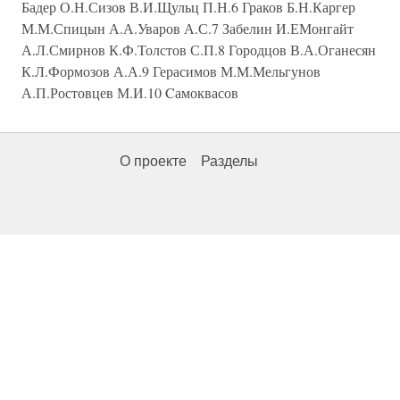
Бадер О.Н.Сизов В.И.Щульц П.Н.6 Граков Б.Н.Каргер
М.М.Спицын А.А.Уваров А.С.7 Забелин И.ЕМонгайт
А.Л.Смирнов К.Ф.Толстов С.П.8 Городцов В.А.Оганесян
К.Л.Формозов А.А.9 Герасимов М.М.Мельгунов
А.П.Ростовцев М.И.10 Cамоквасов
О проекте
Разделы