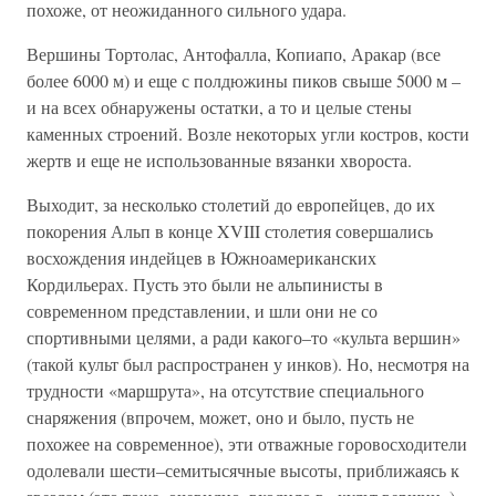
похоже, от неожиданного сильного удара.
Вершины Тортолас, Антофалла, Копиапо, Аракар (все
более 6000 м) и еще с полдюжины пиков свыше 5000 м –
и на всех обнаружены остатки, а то и целые стены
каменных строений. Возле некоторых угли костров, кости
жертв и еще не использованные вязанки хвороста.
Выходит, за несколько столетий до европейцев, до их
покорения Альп в конце XVIII столетия совершались
восхождения индейцев в Южноамериканских
Кордильерах. Пусть это были не альпинисты в
современном представлении, и шли они не со
спортивными целями, а ради какого–то «культа вершин»
(такой культ был распространен у инков). Но, несмотря на
трудности «маршрута», на отсутствие специального
снаряжения (впрочем, может, оно и было, пусть не
похожее на современное), эти отважные горовосходители
одолевали шести–семитысячные высоты, приближаясь к