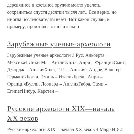
деревянное и костяное оружие могло уцелеть,
сохраниться спустя десятки тысяч лет...Все верно, но
иногда исследователям везет. Вот какой случай, к
примеру, произошел относительно
Зарубежные ученые-археологи
Зарубежные ученые-археологи 3 Рус, Альберта –
Мексика4 Лики М. – АнглияЛота, Анри – ФранцияСмит,
Джордж – АнглияХолл, Г.Р. – Англия5 Андре, Вальтер –
ГерманияБотта, Эмиль – ИталияБрель, Анри –
ФранцияВулли, Леонард – АнглияГабра, Сами –
ЕгипетНибур, Карстен –
Русские археологи XIX—начала
XX веков
Русские археологи XIX—начала XX веков 4 Марр И.Я.5