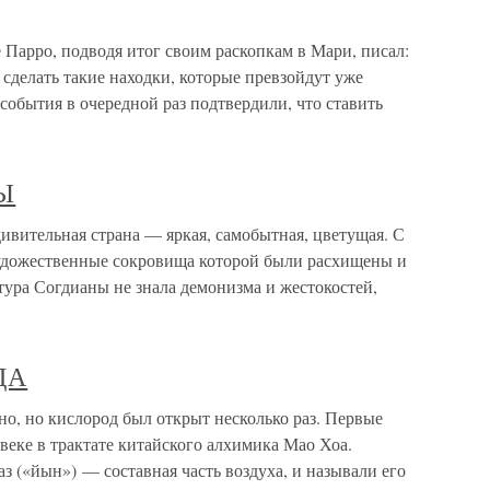
рро, подводя итог своим раскопкам в Мари, писал:
 сделать такие находки, которые превзойдут уже
обытия в очередной раз подтвердили, что ставить
Ы
ельная страна — яркая, самобытная, цветущая. С
художественные сокровища которой были расхищены и
ура Согдианы не знала демонизма и жестокостей,
ДА
о кислород был открыт несколько раз. Первые
 веке в трактате китайского алхимика Мао Хоа.
аз («йын») — составная часть воздуха, и называли его