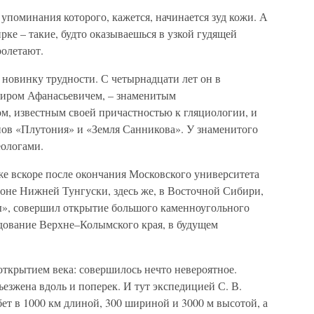
о упоминания которого, кажется, начинается зуд кожи. А
ке – такие, будто оказываешься в узкой гудящей
ролетают.
новинку трудности. С четырнадцати лет он в
миром Афанасьевичем, – знаменитым
м, известным своей причастностью к гляциологии, и
ов «Плутония» и «Земля Санникова». У знаменитого
еологами.
же вскоре после окончания Московского университета
йоне Нижней Тунгуски, здесь же, в Восточной Сибири,
ы», совершил открытие большого каменноугольного
едование Верхне–Колымского края, в будущем
 открытием века: совершилось нечто невероятное.
ъезжена вдоль и поперек. И тут экспедицией С. В.
т в 1000 км длиной, 300 шириной и 3000 м высотой, а