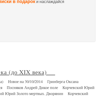
писки в подарок
и наслаждайся
века (до XIX века)
ека) Новое на 30/10/2014 Гринберга Оксана
ться Посняков Андрей Дикое поле Корчевский Юрий
кий Юрий Золото мертвых. Дворянин Корчевский