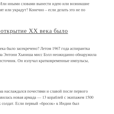
. Или иными словами вынести идею или возникшие
зят или украдут? Конечно – если делать это не по
 открытие ХХ века было
ека было засекречено? Летом 1967 года аспирантка
ома Энтони Хьюиша мисс Бэлл неожиданно обнаружила
источник. Он излучал кратковременные импульсы,
а наслаждался почестями и славой после первого
авилась новая армада — 13 кораблей с экипажем 1500
 солдат. Если первый «бросок» к Индии был