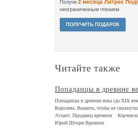
2 месяца Литрес Под
Получи
неограниченным чтением
ПОЛУЧИТЬ ПОДАРОК
Читайте также
Попаданцы в древниe 
Попаданцы в древниe века (до XIX в
Королева. Выжить, чтобы не свихну
Атлант. Продавец времени Корчевс
Юрий Шторм Времени