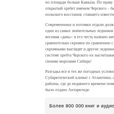
по площади больше Кавказа. По праву
открытый хребет именем Черского – б
польского восстания, ставшего извес
Современники и потомки отдали долж
один из самых значительных ледников 
весомая «дань»: в его честь названо ш
сравнительно скромен по сравнению с
скромными выглядят и другие ледники
системе хребта Черского их насчитывае
своими морозами Сибирь!
Разгадка все в тех же погодных услови
Субарктический климат с Атлантики, с
районы, где до недавнего времени пом
было отдано Антарктиде.
Более 800 000 книг и аудио