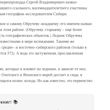
 первопроходца Сергей Владимирович назвал
ывшего ссыльного, восемнадцатилетнего участника
тным географом–исследователем Сибири.
ное и самому Обручеву–младшему: его именем назван
в этом районе. (Обручеву–старшему – еще более
есть географических объектов.) Ледник Обручева
 известными в мире великанами. Такими же
 средне– и восточно–сибирского районов (только в
тся 372). А ведь это застуженная, прославленная
ях, которые и влияют на ледники, и зависят от них.
 Охотского и Японского морей достает и сюда, в
ещался полюс холода. Но как известно, это первенство
книг! 📚