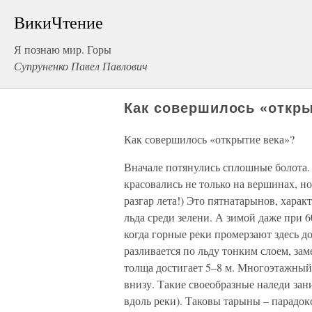
ВикиЧтение
Я познаю мир. Горы
Супруненко Павел Павлович
Как совершилось «откры
Как совершилось «открытие века»?
Вначале потянулись сплошные болота
красовались не только на вершинах, но
разгар лета!) Это пятнатарынов, хара
льда среди зелени. А зимой даже при 
когда горные реки промерзают здесь до
разливается по льду тонким слоем, зам
толща достигает 5–8 м. Многоэтажный 
внизу. Такие своеобразные наледи зан
вдоль реки). Таковы тарыны – парадок