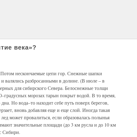
тие века»?
. Потом нескончаемые цепи гор. Снежные шапки
 и валялись разбросанными в долине. (В июле – в
ктерных для сибирского Севера. Белоснежные толщи
60–градусных морозах тарын покрыт водой. В то время,
 дна. Но вода–то находит себе путь поверх берегов,
ерзает, вновь добавляя еще и еще слой. Иногда такая
лед может провалиться, если образовалась полынья
имают значительные площади (до 3 км русла и до 10 км
с Сибири.