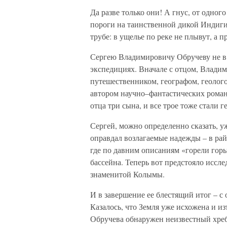
Да разве только они! А гнус, от одног
пороги на таинственной дикой Индигир
трубе: в ущелье по реке не плывут, а п
Сергею Владимировичу Обручеву не в 
экспедициях. Вначале с отцом, Влади
путешественником, географом, геолого
автором научно–фантастических роман
отца три сына, и все трое тоже стали г
Сергей, можно определенно сказать, у
оправдал возлагаемые надежды – в ра
где по давним описаниям «горели гор
бассейна. Теперь вот предстояло иссл
знаменитой Колымы.
И в завершение ее блестящий итог – с
Казалось, что Земля уже исхожена и из
Обручева обнаружен неизвестный хребе