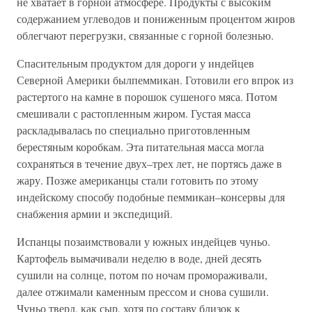
не хватает в горной атмосфере. Продукты с высоким
содержанием углеводов и пониженным процентом жиров
облегчают перегрузки, связанные с горной болезнью.
Спасительным продуктом для дороги у индейцев
Северной Америки былпеммикан. Готовили его впрок из
растертого на камне в порошок сушеного мяса. Потом
смешивали с растопленным жиром. Густая масса
раскладывалась по специально приготовленным
берестяным коробкам. Эта питательная масса могла
сохраняться в течение двух–трех лет, не портясь даже в
жару. Позже американцы стали готовить по этому
индейскому способу подобные пеммикан–консервы для
снабжения армии и экспедиций.
Испанцы позаимствовали у южных индейцев чуньо.
Картофель вымачивали неделю в воде, дней десять
сушили на солнце, потом по ночам промораживали,
далее отжимали каменным прессом и снова сушили.
Чуньо тверд, как сыр, хотя по составу близок к