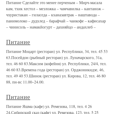
Питание Сделайте это менее перченым – Мирч-масала
кам, тхик хестол – мезложка – чамчавилка – кантанож –
чхуристакан – гиласеда – кханазавтрак – наштавода –
панимолоко – дудхлед – барафчай – чаикофе – кафисахар
– чинисоль – намакйогурт – дахияйцо – андахлеб –
Питание
Питание Моцарт (ресторан) ул. Республики, 34, тел. 45 53
63.Посейдон (рыбный ресторан) ул. Луначарского, 31а,
тел. 46 60 83.Максим (кофейня) ул. Республики, 24/4, тел.
46 60 83.Времена года (ресторан) ул. Орджоникидзе, 46,
тел. 49 40 53.Шинок (ресторан) ул. Кирова, 12, тел. 46 80
88, пн-вс 11.00–24.00.
Питание
Питание Яшма (кафе) ул. Ремезова, 118, тел. 4 26
24.Сибирский сказ (кафе) ул. Ремезова, 123, тел. 5 25