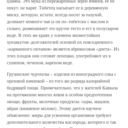
цзамба. Это мука из пережаренных зерен ячменя, ее не
пекут, не варят. Тибетец насыпает ее в деревянную
миску, которую, кстати, всегда носит за пазухой,
доливает немного чая (а он по–тибетски с маслом и
солью), размешивает это крутое тесто и ест в полусыром
виде. В этих же краях у племени жизнестойких
хунзакутов–долгожителей основой их повседневного
«карманного питания» является абрикосовая «диета». Из
этих плодов они готовят лепешки, употребляют их в
сушеном, печеном, вареном виде.
Грузинские чурчхелы – изделия из виноградного сока с
ореховой начинкой – из того же разряда калорийной
бодрящей пищи. Примечательно, что у жителей Кавказа
на протяжении многих веков в особом предпочтении
овощи, фрукты, молочные продукты: сыры, мацони,
айран (квашеное молоко). Этому дается научное
объяснение: жиры для усвоения организмом требуют
дополнительного количества кислорода, которого и так