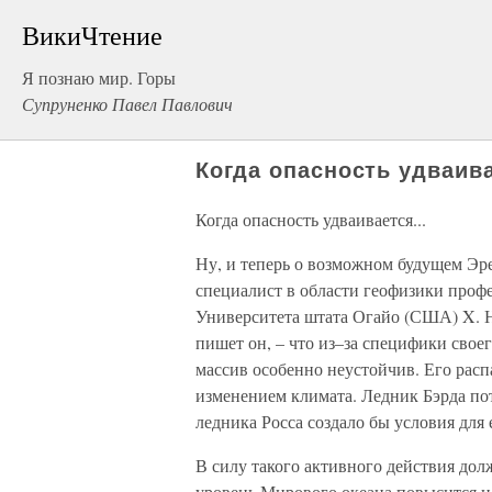
ВикиЧтение
Я познаю мир. Горы
Супруненко Павел Павлович
Когда опасность удваива
Когда опасность удваивается...
Ну, и теперь о возможном будущем Эре
специалист в области геофизики профе
Университета штата Огайо (США) X. Н
пишет он, – что из–за специфики сво
массив особенно неустойчив. Его рас
изменением климата. Ледник Бэрда по
ледника Росса создало бы условия для 
В силу такого активного действия дол
уровень Мирового океана повысится н