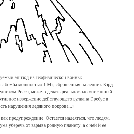
руемый эпизод из геофизической войны:
ная бомба мощностью 1 Мт, сброшенная на ледник Бэрд
едником Росса, может сделать реальностью описанный
тивное извержение действующего вулкана Эребус в
ость нарушения ледяного покрова...»
как предупреждение. Остается надеяться, что людям,
ма уберечь от взрыва родную планету, а с ней й ее