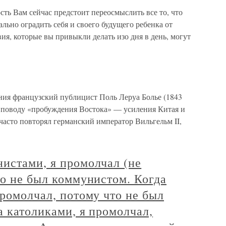
сть Вам сейчас предстоит переосмыслить все то, что
льно оградить себя и своего будущего ребенка от
я, которые вы привыкли делать изо дня в день, могут
ния французский публицист Поль Леруа Болье (1843
о поводу «пробуждения Востока» — усиления Китая и
асто повторял германский император Вильгельм II,
истами, я промолчал (не
то не был коммунистом. Когда
ромолчал, потому что не был
а католиками, я промолчал,