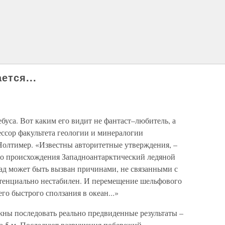
ется...
буса. Вот каким его видит не фантаст–любитель, а
ссор факультета геологии и минералогии
олтимер. «Известны авторитетные утверждения, –
его происхождения Западноантарктический ледяной
пад может быть вызван причинами, не связанными с
тенциально нестабилен. И перемещение шельфового
его быстрого сползания в океан...»
жны последовать реально предвиденные результаты –
а 5 м. Последуют разрушения побережий,