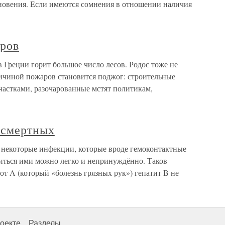
новения. Если имеются сомнения в отношении наличия
ров
 Греции горит большое число лесов. Родос тоже не
ричиной пожаров становится поджог: строительные
частками, разочарованные мстят политикам,
 смертных
 некоторые инфекции, которые вроде гемоконтактные
азиться ими можно легко и непринуждённо. Таков
от A (который «болезнь грязных рук») гепатит B не
оекте
Разделы