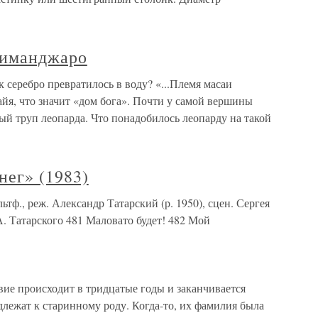
лиманджаро
серебро превратилось в воду? «...Племя масаи
йя, что значит «дом бога». Почти у самой вершины
й труп леопарда. Что понадобилось леопарду на такой
нег» (1983)
тф., реж. Александр Татарский (р. 1950), сцен. Сергея
. Татарского 481 Маловато будет! 482 Мой
вие происходит в тридцатые годы и заканчивается
лежат к старинному роду. Когда-то, их фамилия была