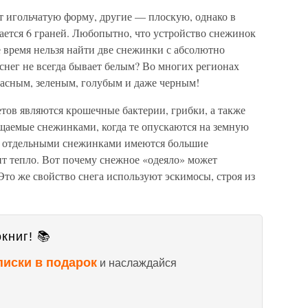
т игольчатую форму, другие — плоскую, однако в
ается 6 граней. Любопытно, что устройство снежинок
 время нельзя найти две снежинки с абсолютно
 снег не всегда бывает белым? Во многих регионах
расным, зеленым, голубым и даже черным!
тов являются крошечные бактерии, грибки, а также
ощаемые снежинками, когда те опускаются на земную
ду отдельными снежинками имеются большие
ит тепло. Вот почему снежное «одеяло» может
Это же свойство снега используют эскимосы, строя из
книг! 📚
писки в подарок
и наслаждайся