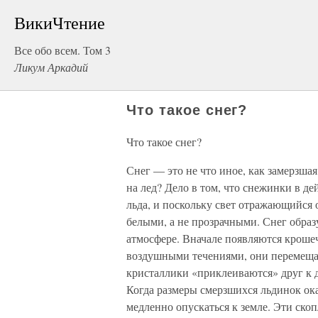
ВикиЧтение
Все обо всем. Том 3
Ликум Аркадий
Что такое снег?
Что такое снег?
Снег — это не что иное, как замерзшая
на лед? Дело в том, что снежинки в д
льда, и поскольку свет отражающийся
белыми, а не прозрачными. Снег образ
атмосфере. Вначале появляются крошеч
воздушными течениями, они перемещаю
кристаллики «приклеиваются» друг к д
Когда размеры смерзшихся льдинок ок
медленно опускаться к земле. Эти ск