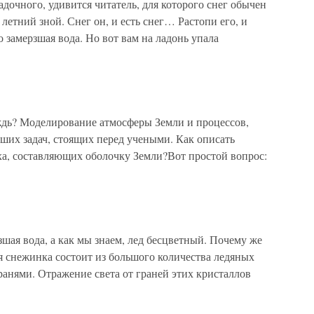
адочного, удивится читатель, для которого снег обычен
 летний зной. Снег он, и есть снег… Растопи его, и
 замерзшая вода. Но вот вам на ладонь упала
ождь? Моделирование атмосферы Земли и процессов,
ших задач, стоящих перед учеными. Как описать
ха, составляющих оболочку Земли?Вот простой вопрос:
шая вода, а как мы знаем, лед бесцветный. Почему же
я снежинка состоит из большого количества ледяных
гранями. Отражение света от граней этих кристаллов