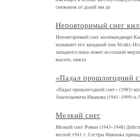
снежинок от долей мм до
Неповторимый снег ки
Неповторимый снег килиманджаро Как 
называют его западный пик Нгайэ–Нга
западного пика лежит иссохший мерзлы
высоте, никто
«Падал прошлогодний с
«Падал прошлогодний снег» (1983) муль
Анатольевича Иванова (1941–1999) и А
Мелкий снег
Мелкий снег Роман (1943–1948) Дейст
весной 1941 г. Сестры Макиока принад