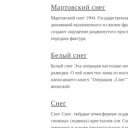
Мартовский снег
Мартовский снег 1904. Государственна
динамикой выхваченного из жизни фра
создают ощущение раздвинутого прост
передана фактура
Белый снег
Белый снег Эта операция настолько не
разведки. О ней известно лишь из вос
написавшего книгу "Операция ,,Снег""
японский
Снег
Снег Снег, твёрдые атмосферные осад
снежных (ледяных) кристаллов (см. Сн
имеющих в основе шестиугольную пла