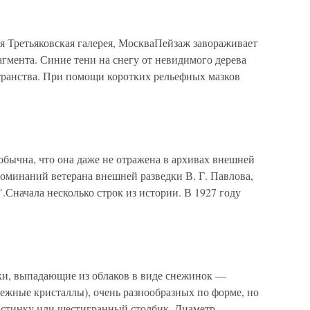
я Третьяковская галерея, МоскваПейзаж завораживает
гмента. Синие тени на снегу от невидимого дерева
ранства. При помощи коротких рельефных мазков
обычна, что она даже не отражена в архивах внешней
поминаний ветерана внешней разведки В. Г. Павлова,
.Сначала несколько строк из истории. В 1927 году
ки, выпадающие из облаков в виде снежинок —
ежные кристаллы), очень разнообразных по форме, но
стинку или шестигранный столбик. Диаметр