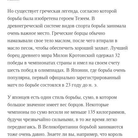
Но существует греческая легенда, согласно которой
борьба была изобретена героем Тезеем. В
древнегреческой системе видов спорта борьба занимала
очень важное место. Греческие борцы обычно
намазывали свое тело маслом, после чего втирали в
масло песок, чтобы обеспечить хороший захват. Лучший
борец древнего мира Милон Кротонский одержал 32
победы в чемпионатах страны и имел на своем счету
шесть побед в олимпиадах. В Японии, где борьба очень
популярна, первый официально зарегистрированный
матч по борьбе состоялся в 23 году до н. э.
У японцев есть один стиль борьбы, сумо, в котором
большое значение имеет вес борцов. Некоторые
чемпионы по сумо весили не меньше 135 килограммов,
будучи чрезвычайно сильными, в то же время легко
передвигаясь. В Великобритании борьбой занимаются
тоже очень давно. Знаете ли вы, например, что король