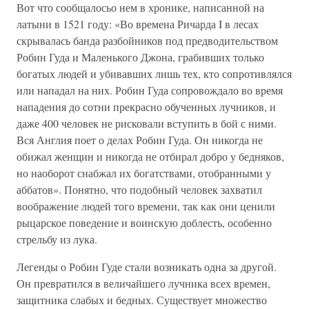
Вот что сообщалосьо нем в хронике, написанной на
латыни в 1521 году: «Во времена Ричарда I в лесах
скрывалась банда разбойников под предводительством
Робин Гуда и Маленького Джона, грабивших только
богатых людей и убивавших лишь тех, кто сопротивлялся
или нападал на них. Робин Гуда сопровождало во время
нападения до сотни прекрасно обученных лучников, и
даже 400 человек не рисковали вступить в бой с ними.
Вся Англия поет о делах Робин Гуда. Он никогда не
обижал женщин и никогда не отбирал добро у бедняков,
но наоборот снабжал их богатствами, отобранными у
аббатов». Понятно, что подобный человек захватил
воображение людей того времени, так как они ценили
рыцарское поведение и воинскую доблесть, особенно
стрельбу из лука.
Легенды о Робин Гуде стали возникать одна за другой.
Он превратился в величайшего лучника всех времен,
защитника слабых и бедных. Существует множество