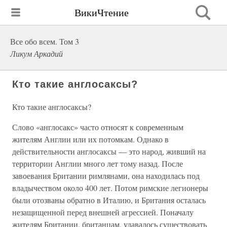
ВикиЧтение
Все обо всем. Том 3
Ликум Аркадий
Кто такие англосаксы?
Кто такие англосаксы?
Слово «англосакс» часто относят к современным
жителям Англии или их потомкам. Однако в
действительности англосаксы — это народ, живший на
территории Англии много лет тому назад. После
завоевания Британии римлянами, она находилась под
владычеством около 400 лет. Потом римские легионеры
были отозваны обратно в Италию, и Британия осталась
незащищенной перед внешней агрессией. Поначалу
жителям Британии, британцам, удавалось существовать