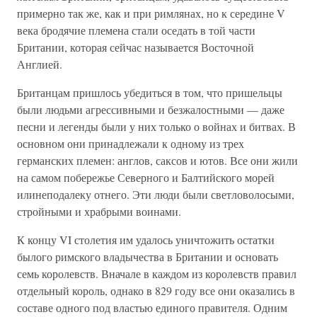
примерно так же, как и при римлянах, но к середине V
века бродячие племена стали оседать в той части
Британии, которая сейчас называется Восточной
Англией.
Британцам пришлось убедиться в том, что пришельцы
были людьми агрессивными и безжалостными — даже
песни и легенды были у них только о войнах и битвах. В
основном они принадлежали к одному из трех
германских племен: англов, саксов и ютов. Все они жили
на самом побережье Северного и Балтийского морей
илинеподалеку отнего. Эти люди были светловолосыми,
стройными и храбрыми воинами.
К концу VI столетия им удалось уничтожить остатки
былого римского владычества в Британии и основать
семь королевств. Вначале в каждом из королевств правил
отдельный король, однако в 829 году все они оказались в
составе одного под властью единого правителя. Одним