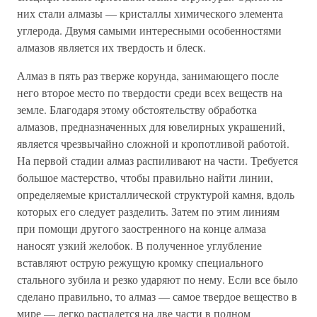
них стали алмазы — кристаллы химического элемента
углерода. Двумя самыми интересными особенностями
алмазов является их твердость и блеск.
Алмаз в пять раз тверже корунда, занимающего после
него второе место по твердости среди всех веществ на
земле. Благодаря этому обстоятельству обработка
алмазов, предназначенных для ювелирных украшений,
является чрезвычайно сложной и кропотливой работой.
На первой стадии алмаз распиливают на части. Требуется
большое мастерство, чтобы правильно найти линии,
определяемые кристаллической структурой камня, вдоль
которых его следует разделить. Затем по этим линиям
при помощи другого заостренного на конце алмаза
наносят узкий желобок. В полученное углубление
вставляют острую режущую кромку специального
стального зубила и резко ударяют по нему. Если все было
сделано правильно, то алмаз — самое твердое вещество в
мире — легко распадется на две части в полном