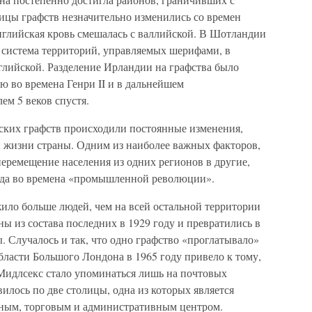
ицы графств незначительно изменились со времен
нглийская кровь смешалась с валлийской. В Шотландии
 система территорий, управляемых шерифами, в
глийской. Разделение Ирландии на графства было
ю во времена Генри II и в дальнейшем
м 5 веков спустя.
нских графств происходили постоянные изменения,
 жизни страны. Одним из наиболее важных факторов,
еремещение населения из одних регионов в другие,
рода во времена «промышленной революции».
ило больше людей, чем на всей остальной территории
ны из состава последних в 1929 году и превратились в
 Случалось и так, что одно графство «проглатывало»
ласти Большого Лондона в 1965 году привело к тому,
Мидлсекс стало упоминаться лишь на почтовых
вилось по две столицы, одна из которых является
ным, торговым и административным центром.