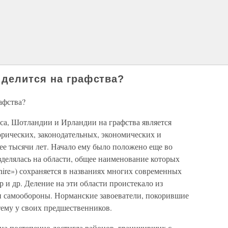
делится на графства?
афства?
са, Шотландии и Ирландии на графства является
орических, законодательных, экономических и
ее тысячи лет. Начало ему было положено еще во
азделялась на области, общее наименование которых
hire») сохраняется в названиях многих современных
и др. Деление на эти области проистекало из
и самообороны. Норманские завоеватели, покорившие
тему у своих предшественников.
на постепенно достигла районов, граничивших с