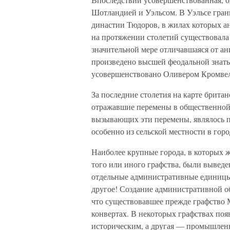
Шотландией и Уэльсом. В Уэльсе гран
династии Тюдоров, в жилах которых а
на протяжении столетий существовала
значительной мере отличавшаяся от ан
произведено высшей феодальной знать
усовершенствовано Оливером Кромвеле
За последние столетия на карте брита
отражавшие перемены в общественной
вызывающих эти перемены, являлось п
особенно из сельской местности в го
Наиболее крупные города, в которых ж
того или иного графства, были выведе
отдельные административные единицы.
другое! Создание административной об
что существовавшее прежде графство 
конвертах. В некоторых графствах поя
историческим, а другая — промышлен