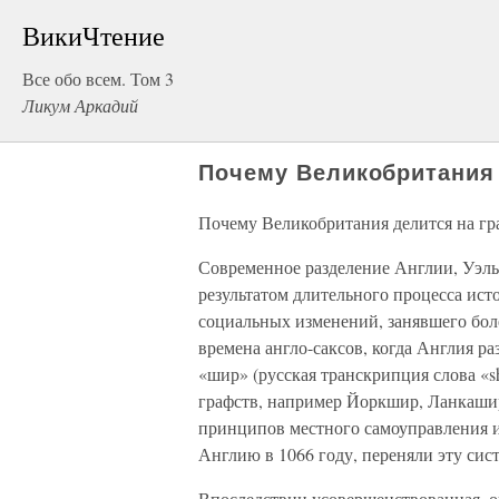
ВикиЧтение
Все обо всем. Том 3
Ликум Аркадий
Почему Великобритания 
Почему Великобритания делится на гр
Современное разделение Англии, Уэль
результатом длительного процесса ист
социальных изменений, занявшего бол
времена англо-саксов, когда Англия р
«шир» (русская транскрипция слова «s
графств, например Йоркшир, Ланкашир 
принципов местного самоуправления 
Англию в 1066 году, переняли эту сис
Впоследствии усовершенствованная, о