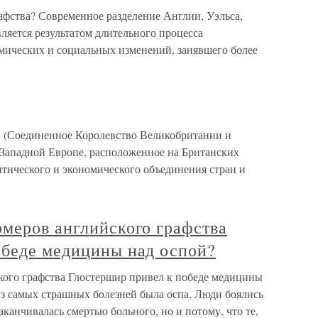
афства? Современное разделение Англии, Уэльса,
ляется результатом длительного процесса
омических и социальных изменений, занявшего более
оединенное Королевство Великобритании и
Западной Европе, расположенное на Британских
литического и экономического объединения стран и
рмеров английского графства
обеде медицины над оспой?
кого графства Глостершир привел к победе медицины
из самых страшных болезней была оспа. Люди боялись
заканчивалась смертью больного, но и потому, что те,