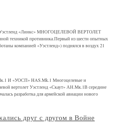
Уэстленд «Линкс» МНОГОЦЕЛЕВОЙ ВЕРТОЛЕТ
анной техникой противника.Первый из шести опытных
ботаны компанией «Уэстленд») поднялся в воздух 21
1 И «УОСП» HAS.Mk.1 Многоцелевые и
евой вертолет Уэстленд «Скаут» АН.Мк.1В середине
чалась разработка для армейской авиации нового
жались друг с другом в Войне