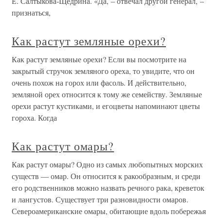
Е. Салтыкова-Щедрина. «Да, – отвечал другой генерал, –
признаться,
Как растут земляные орехи?
Как растут земляные орехи? Если вы посмотрите на
закрытый стручок земляного ореха, то увидите, что он
очень похож на горох или фасоль. И действительно,
земляной орех относится к тому же семейству. Земляные
орехи растут кустиками, и егоцветы напоминают цветы
гороха. Когда
Как растут омары?
Как растут омары? Одно из самых любопытных морских
существ — омар. Он относится к ракообразным, и среди
его родственников можно назвать речного рака, креветок
и лангустов. Существует три разновидности омаров.
Североамериканские омары, обитающие вдоль побережья