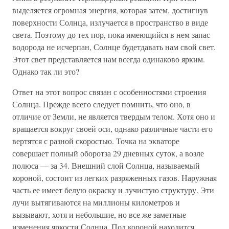
выделяется огромная энергия, которая затем, достигнув
поверхности Солнца, излучается в пространство в виде
света. Поэтому до тех пор, пока имеющийся в нем запас
водорода не исчерпан, Солнце будетдавать нам свой свет.
Этот свет представляется нам всегда одинаково ярким.
Однако так ли это?
Ответ на этот вопрос связан с особенностями строения
Солнца. Прежде всего следует помнить, что оно, в
отличие от Земли, не является твердым телом. Хотя оно и
вращается вокруг своей оси, однако различные части его
вертятся с разной скоростью. Точка на экваторе
совершает полный оборотза 29 дневных суток, а возле
полюса — за 34. Внешний слой Солнца, называемый
короной, состоит из легких разряженных газов. Наружная
часть ее имеет белую окраску и лучистую структуру. Эти
лучи вытягиваются на миллионы километров и
вызывают, хотя и небольшие, но все же заметные
изменения яркости Солнца. Под короной находится