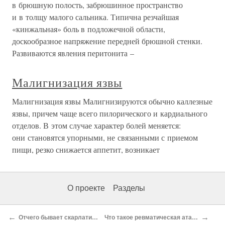
в брюшную полость, забрюшинное пространство
и в толщу малого сальника. Типична резчайшая
«кинжальная» боль в подложечной области,
доскообразное напряжение передней брюшной стенки.
Развиваются явления перитонита –
Малигнизация язвы
Малигнизация язвы Малигнизируются обычно каллезные
язвы, причем чаще всего пилорического и кардиального
отделов. В этом случае характер болей меняется:
они становятся упорными, не связанными с приемом
пищи, резко снижается аппетит, возникает
О проекте
Разделы
←
→
Отчего бывает скарлатина?
Что такое ревматическая атака?