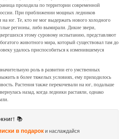
граница проходила по территории современной
России. При приближении мощных ледников
на юг. Те, кто не мог выдержать нового холодного
еплые регионы, либо вымирали. Дикие звери,
двергшихся этому суровому испытанию, представляют
 богатого животного мира, который существовал там до
ловеку удалось приспособиться к изменившемуся
значительную роль в развитии его умственных
ы выжить в более тяжелых условиях, ему приходилось
ивость. Растения также перекочевали на юг, подальше
вернулась назад, когда ледники растаяли, однако
мли.
книг! 📚
писки в подарок
и наслаждайся