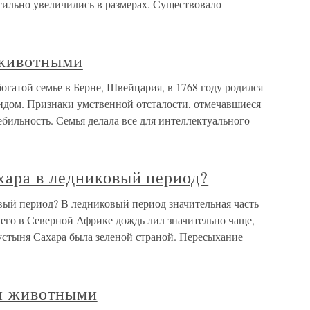
сильно увеличились в размерах. Существовало
животными
атой семье в Берне, Швейцария, в 1768 году родился
дом. Признаки умственной отсталости, отмечавшиеся
ебильность. Семья делала все для интеллектуального
хара в ледниковый период?
вый период? В ледниковый период значительная часть
чего в Северной Африке дождь лил значительно чаще,
устыня Сахара была зеленой страной. Пересыхание
ми животными