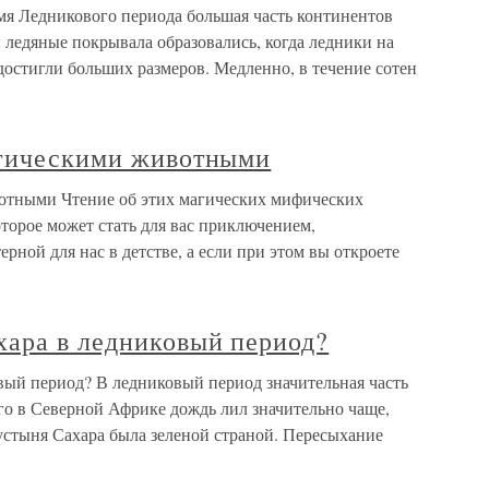
мя Ледникового периода большая часть континентов
 ледяные покрывала образовались, когда ледники на
достигли больших размеров. Медленно, в течение сотен
агическими животными
вотными Чтение об этих магических мифических
оторое может стать для вас приключением,
рной для нас в детстве, а если при этом вы откроете
хара в ледниковый период?
вый период? В ледниковый период значительная часть
го в Северной Африке дождь лил значительно чаще,
устыня Сахара была зеленой страной. Пересыхание