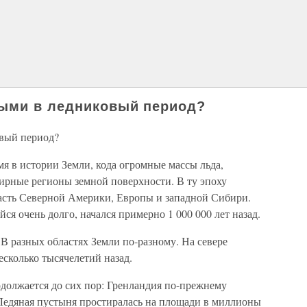
ными в ледниковый период?
овый период?
я в истории Земли, кода огромные массы льда,
ирные регионы земной поверхности. В ту эпоху
асть Северной Америки, Европы и западной Сибири.
ся очень долго, начался примерно 1 000 000 лет назад.
В разных областях Земли по-разному. На севере
сколько тысячелетий назад.
одолжается до сих пор: Гренландия по-прежнему
Ледяная пустыня простиралась на площади в миллионы