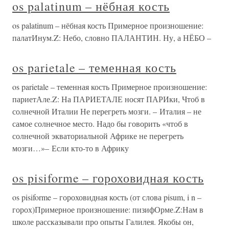
os palatinum – нёбная кость
os palatinum – нёбная кость Примерное произношение:
палатИнум.Z: Небо, словно ПАЛАНТИН. Ну, а НЁБО –
os parietale – теменная кость
os parietale – теменная кость Примерное произношение:
париетАле.Z: На ПАРИЕТАЛЕ носят ПАРИки, Чтоб в
солнечной Италии Не перегреть мозги. – Италия – не
самое солнечное место. Надо бы говорить «чтоб в
солнечной экваториальной Африке не перегреть
мозги…»– Если кто-то в Африку
os pisiforme – гороховидная кость
os pisiforme – гороховидная кость (от слова pisum, i n –
горох)Примерное произношение: пизифОрме.Z:Нам в
школе рассказывали про опыты Галилея. Якобы он,