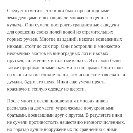
Следует отметить, что инки были превосходными
земледельцами и выращивали множество ценных
культур. Они сумели построить грандиозные акведуки
для орошения своих полей водой из стремительных
горных ручьев. Многие из зданий, некогда возведенных
инками, стоят до сих пор. Они построили и множество
необычных мостов из виноградных лоз и ивовых
прутьев, сплетенных в толстые канаты. Эти люди были
также прирожденными ткачами и гончарами. Они ткали
из хлопка такие тонкие ткани, что испанские завоеватели
думали, будто это шелк. Инки еще умели прясть
красивую и теплую одежду из шерсти.
После многих веков процветания империя инков
распалась на две части, управляемые полукровными
братьями, воевавшими друг с другом. В результате инки
не сумели противостоять нашествию немногочисленных,
но гораздо лучше вооруженных по сравнению с ними