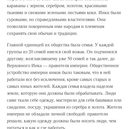
караваны с зерном, серебром, золотом, красивыми
тканями и свежими зелеными листьями коки. Инки были
суровыми, но справедливыми властителями. Они
позволяли покоренным ими народам и племенам
сохранять свои обычаи и традиции.
Главной единицей их общества была семья. У каждой
группы из 20 семей имелся свой вожак. Он подчинялся
другому, возглавлявшему уже 50 семей и так далее, до
Верховного Инка — правителя империи. Общественное
устройство империи инков было таковым, что в ней
работали все без исключения, кроме самых старых и
самых юных жителей. Каждая семья владела наделом
земли, которую они должны были обрабатывать. Люди
сами ткали себе одежду, мастерили для себя башмаки или
сандалии, посуду, украшения из серебра и золота. Жители
империи не обладали личной свободой: правители
решали, какую одежду должны были носить люди, чем
питаться и как и где работать.