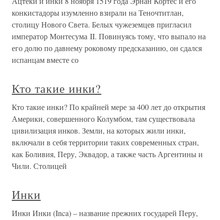
Ацтеки и инки 8 ноября 1519 года Эрнан Кортес и его
конкистадоры изумленно взирали на Теночтитлан,
столицу Нового Света. Белых чужеземцев пригласил
император Монтесума II. Повинуясь тому, что выпало на
его долю по давнему роковому предсказанию, он сдался
испанцам вместе со
Кто такие инки?
Кто такие инки? По крайней мере за 400 лет до открытия
Америки, совершенного Колумбом, там существовала
цивилизация инков. Земли, на которых жили инки,
включали в себя территории таких современных стран,
как Боливия, Перу, Эквадор, а также часть Аргентины и
Чили. Столицей
Инки
Инки Инки (Inca) – название прежних государей Перу,