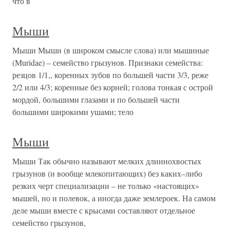
что в
Мыши
Мыши Мыши (в широком смысле слова) или мышиные
(Muridae) – семейство грызунов. Признаки семейства:
резцов 1/1,, коренных зубов по большей части 3/3, реже
2/2 или 4/3; коренные без корней; голова тонкая с острой
мордой, большими глазами и по большей части
большими широкими ушами; тело
Мыши
Мыши Так обычно называют мелких длиннохвостых
грызунов (и вообще млекопитающих) без каких–либо
резких черт специализации – не только «настоящих»
мышей, но и полевок, а иногда даже землероек. На самом
деле мыши вместе с крысами составляют отдельное
семейство грызунов,